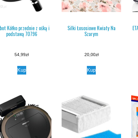
bot Kółko przednie z ośką i
Silki Łososiowe Kwiaty Na
ET
podstawą 70796
Szarym
54,99
zł
20,00
zł
Kup
Kup