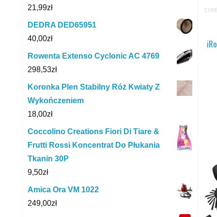
21,99
zł
DEDRA DED65951
40,00
zł
iRo
Rowenta Extenso Cyclonic AC 4769
298,53
zł
Koronka Plen Stabilny Róż Kwiaty Z
Wykończeniem
18,00
zł
Coccolino Creations Fiori Di Tiare &
Frutti Rossi Koncentrat Do Płukania
Tkanin 30P
9,50
zł
Amica Ora VM 1022
249,00
zł