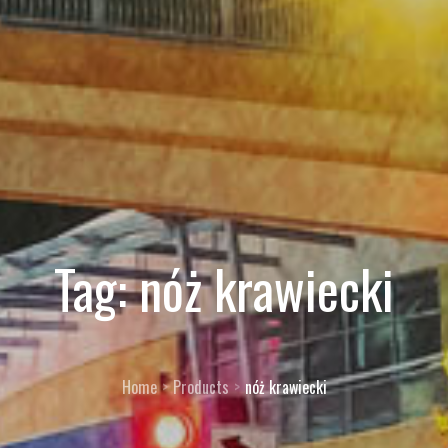
Tag:
nóż krawiecki
Home
Products
nóż krawiecki