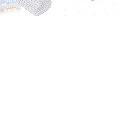
RKI KARCHER 6.904-084.0,
Guzik Dziecięcy Niebiesko Żółta
T 7/1, T 9/1, T10/1
Buzia
9029562874
35,90
zł
0,30
zł
Kup
Kup