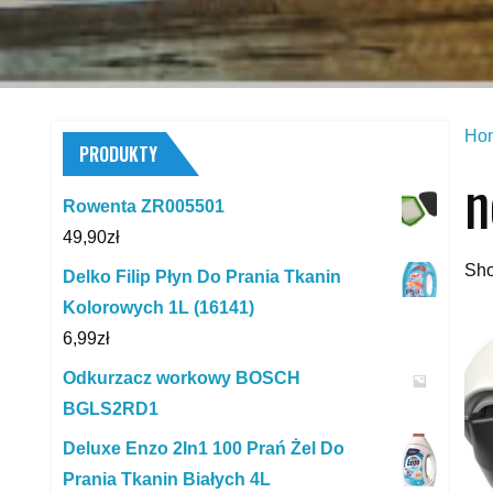
Ho
PRODUKTY
n
Rowenta ZR005501
49,90
zł
Sho
Delko Filip Płyn Do Prania Tkanin
Kolorowych 1L (16141)
6,99
zł
Odkurzacz workowy BOSCH
BGLS2RD1
Deluxe Enzo 2In1 100 Prań Żel Do
Prania Tkanin Białych 4L