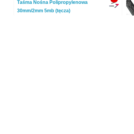
Taśma Nośna Polipropylenowa
30mm/2mm 5mb (tęcza)
13,99
zł
Dr. Beckmann Mydełko do odplamiania
Mie
100g
5,48
zł
Sonett Ekologiczny Płyn Do Prania
Neutral 120 Ml
5,22
zł
Chemdal Klej Uv Unimer 311 Lcd (50ml)
108,94
zł
Zestaw Filtrów Tessa TSA0074 Do
Odkurzacza
34,41
zł
Ineox X1 Pro