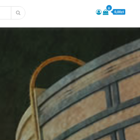
0
0,00zł