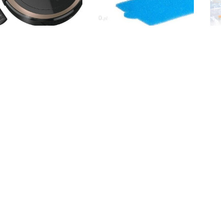
le Scout RX3 Runner SPQL
EuroActive Zestaw filtrów do
WO
Thomas Aqua+ zamiennik
2499,00
zł
25,99
zł
Kup
Kup