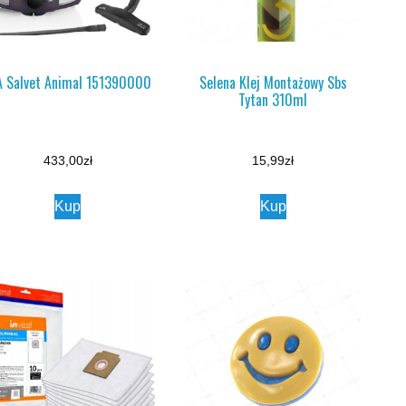
A Salvet Animal 151390000
Selena Klej Montażowy Sbs
Tytan 310ml
433,00
zł
15,99
zł
Kup
Kup