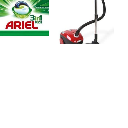
riel Mountain Spring 3 w 1
BEGOOD CA6WT
apsułki do prania, 28 prań
34,90
zł
233,70
zł
Kup
Kup