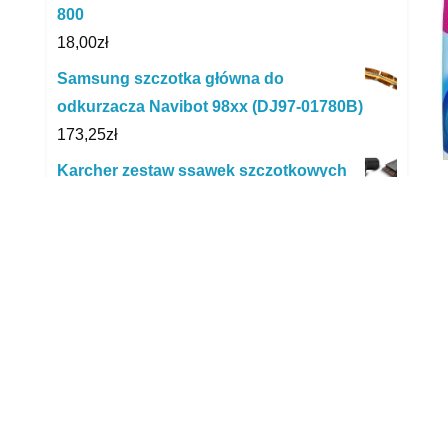
800
18,00
zł
Samsung szczotka główna do
odkurzacza Navibot 98xx (DJ97-01780B)
173,25
zł
Karcher zestaw ssawek szczotkowych
La
2.863-221.0
64,66
zł
SZCZOTKA GŁÓWNA DO ROBOROCK
S5MAX/S6 PURE S5MAXS6PURE
49,00
zł
Matadorfix Mafix Plast Vp 5318 do
Banerów i Plandek 500ml
34,00
zł