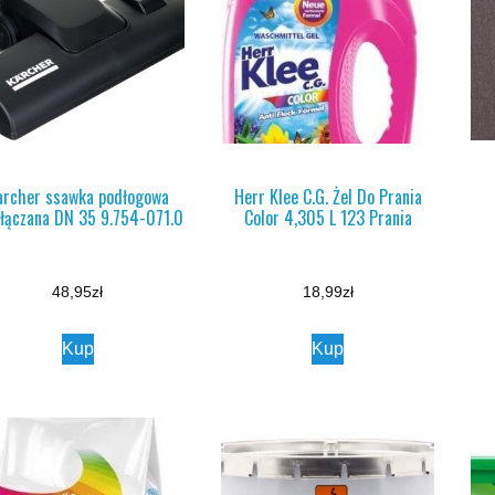
archer ssawka podłogowa
Herr Klee C.G. Żel Do Prania
ełączana DN 35 9.754-071.0
Color 4,305 L 123 Prania
48,95
zł
18,99
zł
Kup
Kup