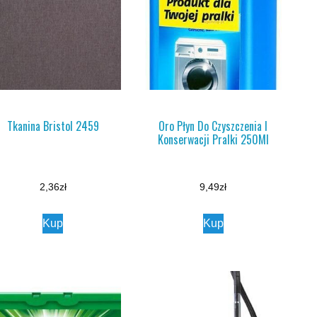
Tkanina Bristol 2459
Oro Płyn Do Czyszczenia I
Konserwacji Pralki 250Ml
2,36
zł
9,49
zł
Kup
Kup