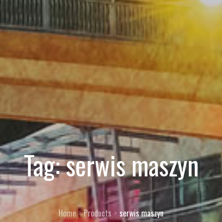
Tag:
serwis maszyn
Home
Products
serwis maszyn