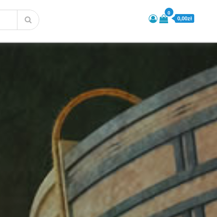
0
0,00zł