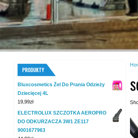
Ho
PRODUKTY
s
Bluxcosmetics Żel Do Prania Odzieży
Dziecięcej 4L
19,99
zł
Sho
ELECTROLUX SZCZOTKA AEROPRO
DO ODKURZACZA 3W1 ZE117
9001677963