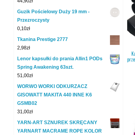
44,90
zł
Guzik Pościelowy Duży 19 mm -
Przezroczysty
0,10
zł
Tkanina Prestige 2777
2,98
zł
K
prz
Lenor kapsułki do prania Allin1 PODs
Spring Awakening 63szt.
51,00
zł
WORWO WORKI ODKURZACZ
GISOWATT MAKITA 440 INNE K6
GSMB02
31,00
zł
YARN-ART SZNUREK SKRĘCANY
YARNART MACRAME ROPE KOLOR