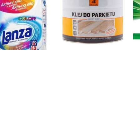
nza Fresh&Clean Kolor 6,3
Dragon do Parkietu
A
Kg Proszek Do Prania
K
43,60
zł
210,00
zł
Kup
Kup