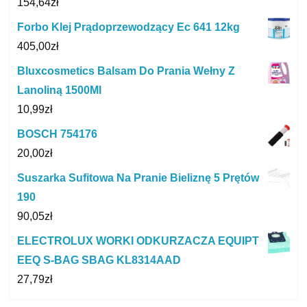
154,64
zł
Forbo Klej Prądoprzewodzący Ec 641 12kg
405,00
zł
Bluxcosmetics Balsam Do Prania Wełny Z
Lanoliną 1500Ml
10,99
zł
BOSCH 754176
20,00
zł
Suszarka Sufitowa Na Pranie Bieliznę 5 Prętów
190
90,05
zł
ELECTROLUX WORKI ODKURZACZA EQUIPT
EEQ S-BAG SBAG KL8314AAD
27,79
zł