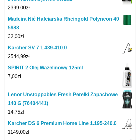
2399,00
zł
Madeira Nić Hafciarska Rheingold Polyneon 40
5988
32,00
zł
Karcher SV 7 1.439-410.0
2544,99
zł
SPIRIT 2 Olej Wazelinowy 125ml
7,00
zł
Lenor Unstoppables Fresh Perełki Zapachowe
140 G (76404441)
14,75
zł
Karcher DS 6 Premium Home Line 1.195-240.0
1149,00
zł