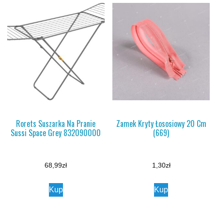
Rorets Suszarka Na Pranie
Zamek Kryty Łososiowy 20 Cm
Sussi Space Grey 832090000
(669)
68,99
zł
1,30
zł
Kup
Kup