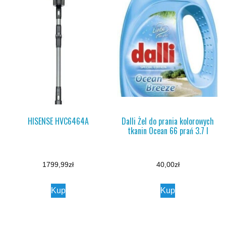
HISENSE HVC6464A
Dalli Żel do prania kolorowych
tkanin Ocean 66 prań 3.7 l
1799,99
zł
40,00
zł
Kup
Kup