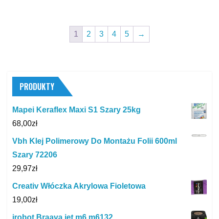
1
2
3
4
5
→
PRODUKTY
Mapei Keraflex Maxi S1 Szary 25kg
68,00
zł
Vbh Klej Polimerowy Do Montażu Folii 600ml
Szary 72206
29,97
zł
Creativ Włóczka Akrylowa Fioletowa
19,00
zł
irobot Braava jet m6 m6132