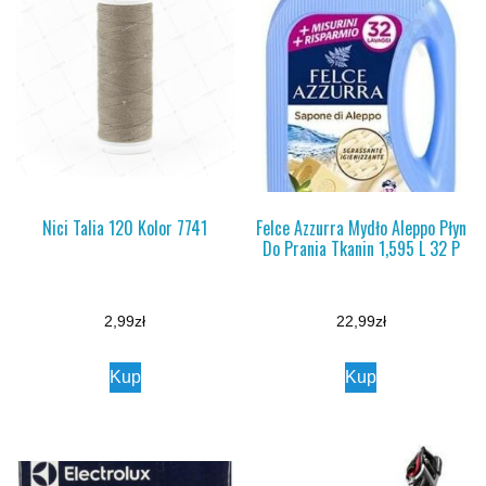
Nici Talia 120 Kolor 7741
Felce Azzurra Mydło Aleppo Płyn
Do Prania Tkanin 1,595 L 32 P
2,99
zł
22,99
zł
Kup
Kup