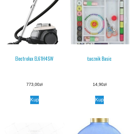
Electrolux EL61H4SW
Łucznik Basic
773,00
zł
14,90
zł
Kup
Kup