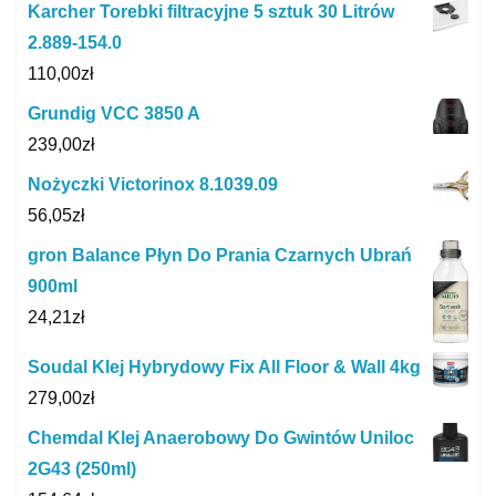
Karcher Torebki filtracyjne 5 sztuk 30 Litrów
2.889-154.0
110,00
zł
Grundig VCC 3850 A
239,00
zł
Nożyczki Victorinox 8.1039.09
56,05
zł
gron Balance Płyn Do Prania Czarnych Ubrań
900ml
24,21
zł
Soudal Klej Hybrydowy Fix All Floor & Wall 4kg
279,00
zł
Chemdal Klej Anaerobowy Do Gwintów Uniloc
2G43 (250ml)