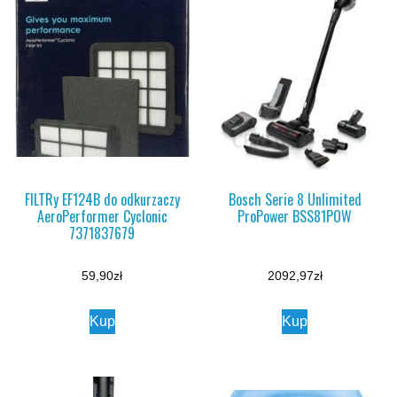
FILTRy EF124B do odkurzaczy
Bosch Serie 8 Unlimited
AeroPerformer Cyclonic
ProPower BSS81POW
7371837679
59,90
zł
2092,97
zł
Kup
Kup