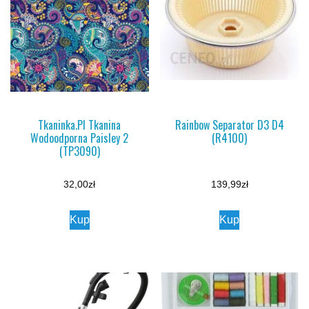
Tkaninka.Pl Tkanina
Rainbow Separator D3 D4
Wodoodporna Paisley 2
(R4100)
(TP3090)
32,00
zł
139,99
zł
Kup
Kup