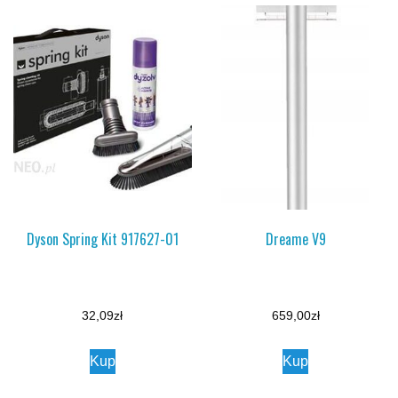
Dyson Spring Kit 917627-01
Dreame V9
32,09
zł
659,00
zł
Kup
Kup