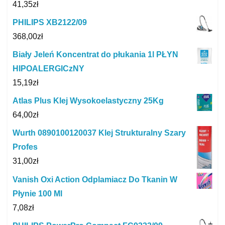
41,35
zł
PHILIPS XB2122/09
368,00
zł
Biały Jeleń Koncentrat do płukania 1l PŁYN
HIPOALERGICzNY
15,19
zł
Atlas Plus Klej Wysokoelastyczny 25Kg
64,00
zł
Wurth 0890100120037 Klej Strukturalny Szary
Profes
31,00
zł
Vanish Oxi Action Odplamiacz Do Tkanin W
Płynie 100 Ml
7,08
zł