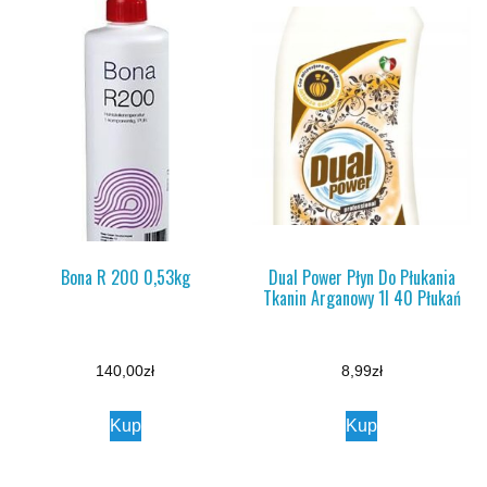
Bona R 200 0,53kg
Dual Power Płyn Do Płukania
Tkanin Arganowy 1l 40 Płukań
140,00
zł
8,99
zł
Kup
Kup