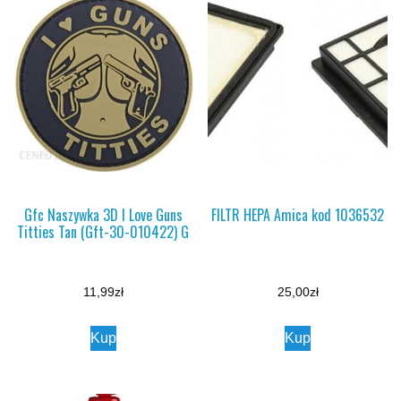
Gfc Naszywka 3D I Love Guns
FILTR HEPA Amica kod 1036532
Titties Tan (Gft-30-010422) G
11,99
zł
25,00
zł
Kup
Kup