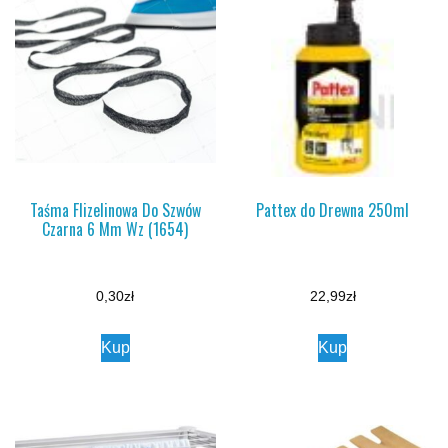
Taśma Flizelinowa Do Szwów
Pattex do Drewna 250ml
Czarna 6 Mm Wz (1654)
0,30
zł
22,99
zł
Kup
Kup