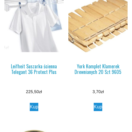
Leifheit Suszarka ścienna
York Komplet Klamerek
Telegant 36 Protect Plus
Drewnianych 20 Szt 9605
225,50
zł
3,70
zł
Kup
Kup