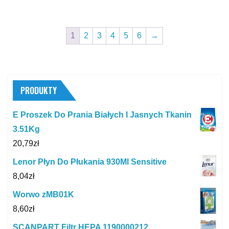
1
2
3
4
5
6
→
PRODUKTY
E Proszek Do Prania Białych I Jasnych Tkanin
3.51Kg
20,79
zł
Lenor Płyn Do Płukania 930Ml Sensitive
8,04
zł
Worwo zMB01K
8,60
zł
SCANPART Filtr HEPA 1190000212