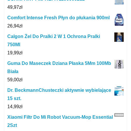
49,97
zł
Comfort Intense Fresh Płyn do płukania 900ml
26,94
zł
Calgon Żel Do Pralki 2 W 1 Ochrona Pralki
750Ml
19,99
zł
Guma Do Maseczek Dziana Płaska 5Mm 100Mb
Biała
59,00
zł
Dr. BeckmannChusteczki aktywnie wybielające
15 szt.
14,99
zł
Xiaomi Filtr Do Mi Robot Vacuum-Mop Essential
2Szt