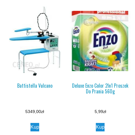
Battistella Vulcano
Deluxe Enzo Color 2In1 Proszek
Do Prania 560g
5349,00
zł
5,99
zł
Kup
Kup