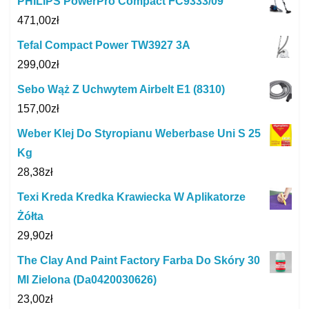
PHILIPS PowerPro Compact FC9333/09
471,00
zł
Tefal Compact Power TW3927 3A
299,00
zł
Sebo Wąż Z Uchwytem Airbelt E1 (8310)
157,00
zł
Weber Klej Do Styropianu Weberbase Uni S 25
Kg
28,38
zł
Texi Kreda Kredka Krawiecka W Aplikatorze
Żółta
29,90
zł
The Clay And Paint Factory Farba Do Skóry 30
Ml Zielona (Da0420030626)
23,00
zł