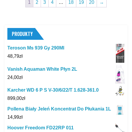
1
2
3
4
…
18
19
20
→
PRODUKTY
Teroson Ms 939 Gy 290Ml
48,79
zł
Vanish Aquaman White Płyn 2L
24,00
zł
Karcher WD 6 P S V-30/6/22/T 1.628-361.0
899,00
zł
Pollena Biały Jeleń Koncentrat Do Płukania 1L
14,99
zł
Hoover Freedom FD22RP 011