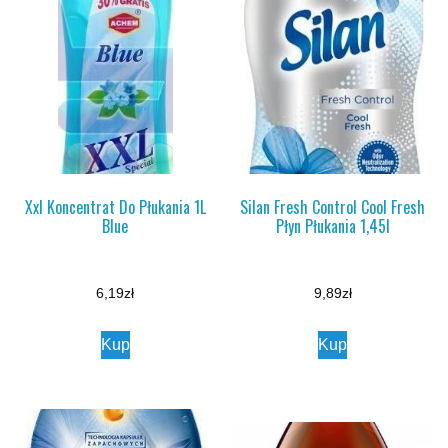
Xxl Koncentrat Do Płukania 1L
Silan Fresh Control Cool Fresh
Blue
Płyn Płukania 1,45l
6,19
zł
9,89
zł
Kup
Kup