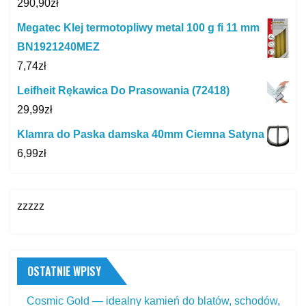
290,90
zł
Megatec Klej termotopliwy metal 100 g fi 11 mm
BN1921240MEZ
7,74
zł
Leifheit Rękawica Do Prasowania (72418)
29,99
zł
Klamra do Paska damska 40mm Ciemna Satyna
6,99
zł
zzzzz
OSTATNIE WPISY
Cosmic Gold — idealny kamień do blatów, schodów,