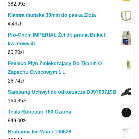
382,99
zł
Klamra damska 30mm do paska Złota
4,49
zł
Pro-Chem IMPERIAL Żel do prania Bukiet
kwiatowy 4L
60,20
zł
Feeleco Płyn Zmiękczający Do Tkanin O
Zapachu Owocowym 1 L
26,74
zł
Samsung Uchwyt do odkurzacza DJ9700719B
164,85
zł
Tesla Robostar T60 Czarny
949,00
zł
Brabantia Ice Water 100628