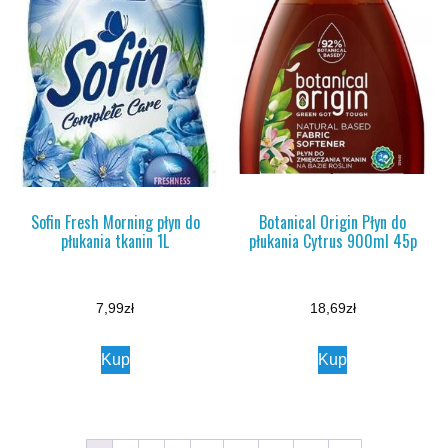
Sofin Fresh Morning płyn do
Botanical Origin Płyn do
płukania tkanin 1L
płukania Cytrus 900ml 45p
7,99
zł
18,69
zł
Kup
Kup