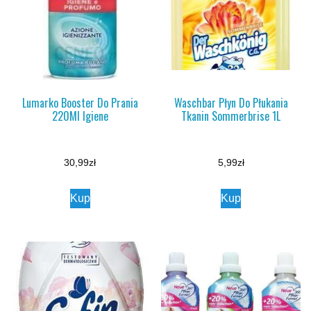
Lumarko Booster Do Prania
Waschbar Płyn Do Płukania
220Ml Igiene
Tkanin Sommerbrise 1L
30,99
zł
5,99
zł
Kup
Kup