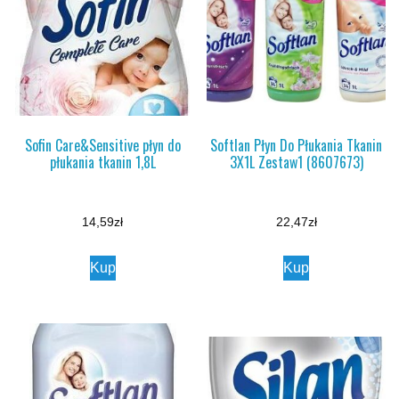
Sofin Care&Sensitive płyn do
Softlan Płyn Do Płukania Tkanin
płukania tkanin 1,8L
3X1L Zestaw1 (8607673)
14,59
zł
22,47
zł
Kup
Kup