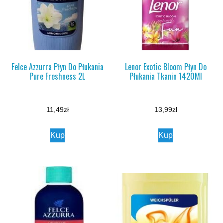
Felce Azzurra Płyn Do Płukania
Lenor Exotic Bloom Płyn Do
Pure Freshness 2L
Płukania Tkanin 1420Ml
11,49
zł
13,99
zł
Kup
Kup