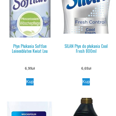
Płyn Płukania Softlan
SILAN Płyn do płukania Cool
Leinenbluten Kwiat Lnu
Fresh 800ml
6,99
zł
6,69
zł
Kup
Kup