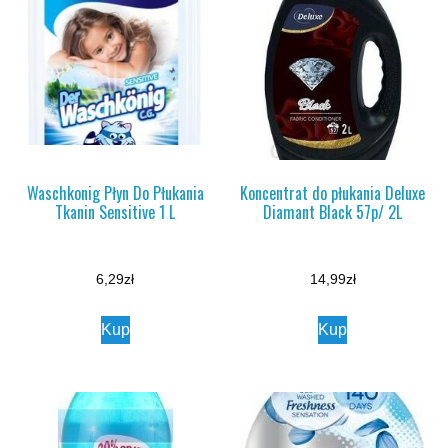
Waschkonig Płyn Do Płukania
Koncentrat do płukania Deluxe
Tkanin Sensitive 1 L
Diamant Black 57p/ 2L
6,29
zł
14,99
zł
Kup
Kup