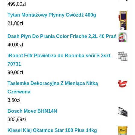
499,00
zł
Tytan Montażowy Płynny Gwóźdź 400g
21,80
zł
Dash Płyn Do Prania Color Frische 2,2L 40 Prań
40,00
zł
iRobot Filtr Powietrza do Roomba serii S 3szt.
70731
99,00
zł
Tasiemka Dekoracyjna Z Mieniąca Nitką
Czerwona
3,50
zł
Bosch Move BHN14N
383,99
zł
Kiesel Klej Okatmos Star 100 Plus 14kg