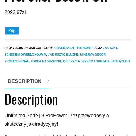
2092,97
zł
Kup
SKU:
76639702C468
CATEGORY:
ODKURZACZE_PIONOWE
TAGS:
JAK SZYĆ
ŚCIEGIEM OWERLOKOWYM
,
JAK USZYĆ BLUZKĘ
,
MINERVA DECOR
PROFESSIONAL
,
TORBA NA MASZYNĘ DO SZYCIA
,
WYKRÓJ SKRZATA STOJĄCEGO
DESCRIPTION
Description
Unlimited Serie | 8 ProPower. Bezprzewodowy a
skuteczny jak tradycyjny!