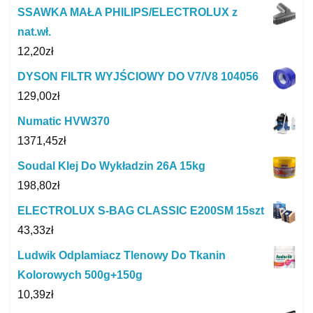
SSAWKA MAŁA PHILIPS/ELECTROLUX z
nat.wł.
12,20
zł
DYSON FILTR WYJŚCIOWY DO V7/V8 104056
129,00
zł
Numatic HVW370
1371,45
zł
Soudal Klej Do Wykładzin 26A 15kg
198,80
zł
ELECTROLUX S-BAG CLASSIC E200SM 15szt
43,33
zł
Ludwik Odplamiacz Tlenowy Do Tkanin
Kolorowych 500g+150g
10,39
zł