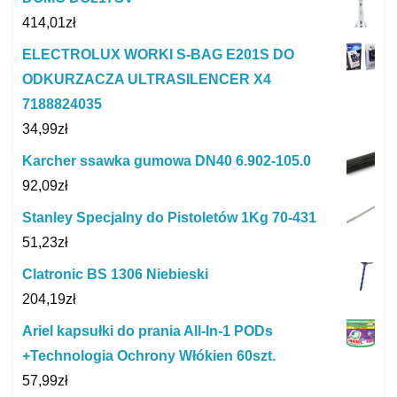
414,01
zł
ELECTROLUX WORKI S-BAG E201S DO
ODKURZACZA ULTRASILENCER X4
7188824035
34,99
zł
Karcher ssawka gumowa DN40 6.902-105.0
92,09
zł
Stanley Specjalny do Pistoletów 1Kg 70-431
51,23
zł
Clatronic BS 1306 Niebieski
204,19
zł
Ariel kapsułki do prania All-In-1 PODs
+Technologia Ochrony Włókien 60szt.
57,99
zł