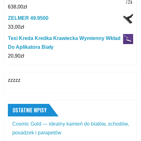
638,00
zł
ZELMER 49.9500
33,00
zł
Texi Kreda Kredka Krawiecka Wymienny Wkład
Do Aplikatora Biały
20,90
zł
zzzzz
OSTATNIE WPISY
Cosmic Gold — idealny kamień do blatów, schodów,
posadzek i parapetów