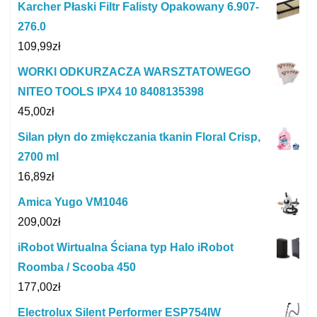
Karcher Płaski Filtr Falisty Opakowany 6.907-
276.0
109,99
zł
WORKI ODKURZACZA WARSZTATOWEGO
NITEO TOOLS IPX4 10 8408135398
45,00
zł
Silan płyn do zmiękczania tkanin Floral Crisp,
2700 ml
16,89
zł
Amica Yugo VM1046
209,00
zł
iRobot Wirtualna Ściana typ Halo iRobot
Roomba / Scooba 450
177,00
zł
Electrolux Silent Performer ESP754IW