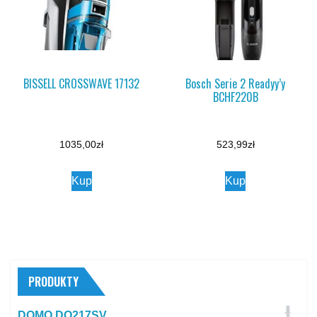
BISSELL CROSSWAVE 17132
Bosch Serie 2 Readyy’y
BCHF220B
1035,00
zł
523,99
zł
Kup
Kup
PRODUKTY
DOMO DO217SV