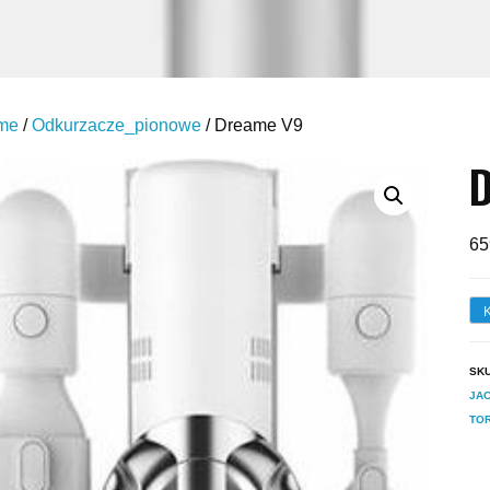
me
/
Odkurzacze_pionowe
/ Dreame V9
65
SK
JAC
TOR