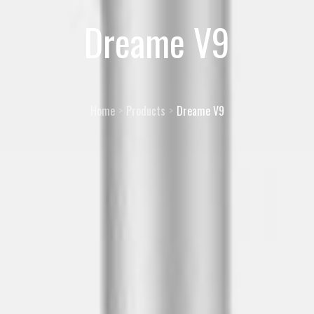
Dreame V9
Home
Products
Dreame V9