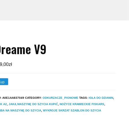
Dreame V9
9,00
zł
Kup
U:
A0E1AA837049
CATEGORY:
ODKURZACZE_PIONOWE
TAGS:
IGŁA DO DZIANIN
,
K A2
,
JAKĄ MASZYNĘ DO SZYCIA KUPIĆ
,
NOŻYCE KRAWIECKIE FISKARS
,
BA NA MASZYNĘ DO SZYCIA
,
WYKROJE SKRZAT SZABLON DO SZYCIA