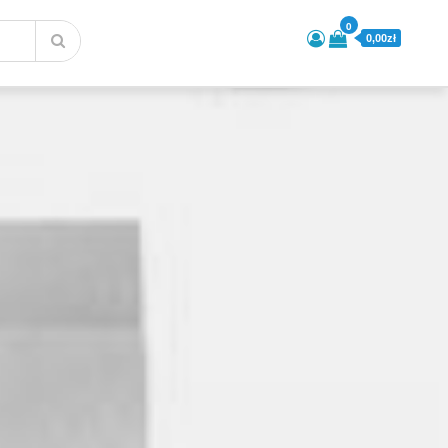
0
0,00zł