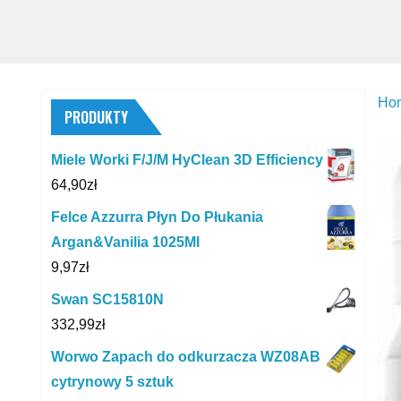
Ho
PRODUKTY
Miele Worki F/J/M HyClean 3D Efficiency
64,90
zł
Felce Azzurra Płyn Do Płukania
Argan&Vanilia 1025Ml
9,97
zł
Swan SC15810N
332,99
zł
Worwo Zapach do odkurzacza WZ08AB
cytrynowy 5 sztuk