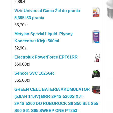
2,89
zł
Vizir Universal Gama Żel do prania
5,395l 83 prania
53,70
zł
Metylan Spezial Liquid. Płynny
Koncentrat Kleju 500ml
32,90
zł
Electrolux PowerForce EPF61RR
560,00
zł
Sencor SVC 1025GR
365,00
zł
GREEN CELL BATERIA AKUMULATOR
(5.8AH 14.4V) BRR-2P4S-5200S XJT-
2P4S-5200 DO ROBOROCK S6 S50 S51 S55
S60 S61 S65 SWEEP ONE PT253