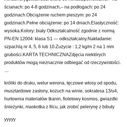
ścianach: po 4-8 godzinach,– na podłogach: po 24
godzinach.Obciążenie ruchem pieszym: po 24
godzinach.Pełne obciążenie: po 14 dniach.Elastyczność:
wysoka.Kolory: biały Odkształcalność zgodnie z normą
PN-EN 12004: klasa S1 — odkształcalny.Nakładanie:
szpachlą nr 4, 5, 6 lub 10.Zużycie : 1,2 kg/m 2 na 1 mm
grubości.KARTA TECHNICZNAZdjęcia niektórych
produktów mogą nieznacznie odbiegać od rzeczywistości.
…
króliki do druku, welur werona, tęczowe włosy od spodu,
musztardowe zasłony, kożuch na winie, sokratesa 13/u4,
hurtownia materiałów tkanin, fioletowy kosmos, gwiazdki
śnieżynki, maskotka z filcu, jak zrobić pelerynę z bibuły
yyyyy