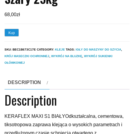
68,00
zł
Kup
SKU:
BEC1B673C17E
CATEGORY:
KLEJE
TAGS:
IGŁY DO MASZYNY DO SZYCIA
,
KRÓJ MASECZKI OCHRONNEJ
,
WYKRÓJ NA BLUZKĘ
,
WYKRÓJ SUKIENKI
OŁÓWKOWEJ
DESCRIPTION
Description
KERAFLEX MAXI S1 BIAŁYOdkształcalna, cementowa,
tiksotropowa zaprawa klejąca o wysokich parametrach i
przedłużonym czasie schnięcia otwartego z