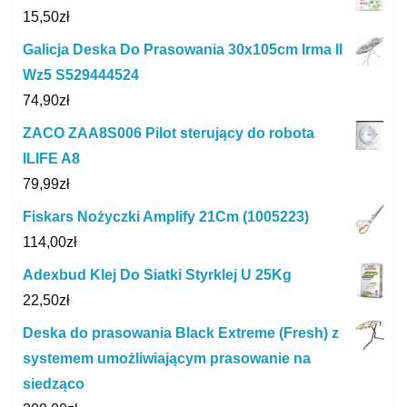
15,50
zł
Galicja Deska Do Prasowania 30x105cm Irma II
Wz5 S529444524
74,90
zł
ZACO ZAA8S006 Pilot sterujący do robota
ILIFE A8
79,99
zł
Fiskars Nożyczki Amplify 21Cm (1005223)
114,00
zł
Adexbud Klej Do Siatki Styrklej U 25Kg
22,50
zł
Deska do prasowania Black Extreme (Fresh) z
systemem umożliwiającym prasowanie na
siedząco