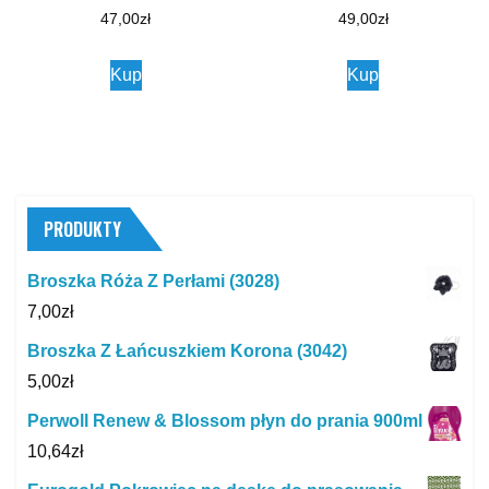
47,00
zł
49,00
zł
Kup
Kup
PRODUKTY
Broszka Róża Z Perłami (3028)
7,00
zł
Broszka Z Łańcuszkiem Korona (3042)
5,00
zł
Perwoll Renew & Blossom płyn do prania 900ml
10,64
zł