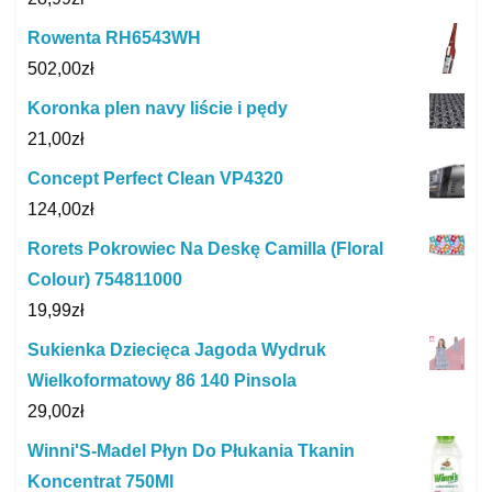
Rowenta RH6543WH
502,00
zł
Koronka plen navy liście i pędy
21,00
zł
Concept Perfect Clean VP4320
124,00
zł
Rorets Pokrowiec Na Deskę Camilla (Floral
Colour) 754811000
19,99
zł
Sukienka Dziecięca Jagoda Wydruk
Wielkoformatowy 86 140 Pinsola
29,00
zł
Winni'S-Madel Płyn Do Płukania Tkanin
Koncentrat 750Ml