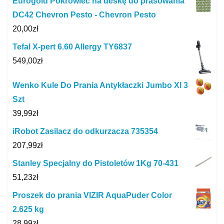
Eurogold Pokrowiec na deskę do prasowania
DC42 Chevron Pesto - Chevron Pesto
20,00
zł
Tefal X-pert 6.60 Allergy TY6837
549,00
zł
Wenko Kule Do Prania Antykłaczki Jumbo Xl 3
Szt
39,99
zł
iRobot Zasilacz do odkurzacza 735354
207,99
zł
Stanley Specjalny do Pistoletów 1Kg 70-431
51,23
zł
Proszek do prania VIZIR AquaPuder Color
2.625 kg
28,99
zł