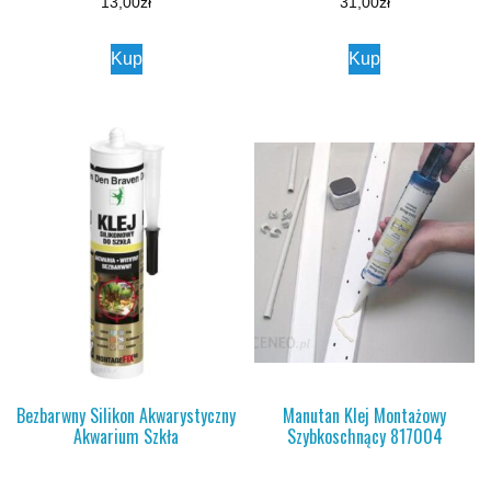
13,00
zł
31,00
zł
Kup
Kup
Bezbarwny Silikon Akwarystyczny
Manutan Klej Montażowy
Akwarium Szkła
Szybkoschnący 817004