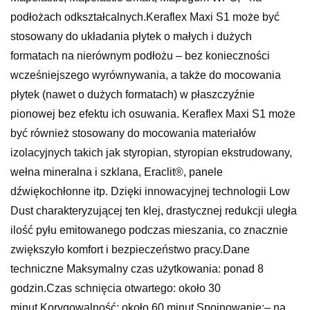
podłożach odkształcalnych.Keraflex Maxi S1 może być
stosowany do układania płytek o małych i dużych
formatach na nierównym podłożu – bez konieczności
wcześniejszego wyrównywania, a także do mocowania
płytek (nawet o dużych formatach) w płaszczyźnie
pionowej bez efektu ich osuwania. Keraflex Maxi S1 może
być również stosowany do mocowania materiałów
izolacyjnych takich jak styropian, styropian ekstrudowany,
wełna mineralna i szklana, Eraclit®, panele
dźwiękochłonne itp. Dzięki innowacyjnej technologii Low
Dust charakteryzującej ten klej, drastycznej redukcji uległa
ilość pyłu emitowanego podczas mieszania, co znacznie
zwiększyło komfort i bezpieczeństwo pracy.Dane
techniczne Maksymalny czas użytkowania: ponad 8
godzin.Czas schnięcia otwartego: około 30
minut.Korygowalność: około 60 minut.Spoinowanie:– na