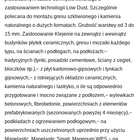
zastosowaniem technologii Low Dust. Szczególnie
polecana do montażu gresu szkliwionego i kamienia
naturalnego o dużych formatach. Grubość warstwy od 3 do
15 mm. Zastosowanie Klejenie na zewnątrz i wewnątrz
budynków płytek ceramicznych, gresu i mozaiki każdego
typu, na ścianach i podłogach, na podłożach:−
tradycyjnych (tynki, posadzki cementowe, ściany z cegieł,
bloczków itp.),− z płyt kartonowo-gipsowych i tynkach
gipsowych,− z istniejących okładzin ceramicznych,
kamienia naturalnego i lastryko, o ile są odpowiednio
przygotowane i mocno związane z podłożem,− wylewkach
betonowych, fibrobetonie, powierzchniach z elementów
prefabrykowanych (sezonowanych powyżej 4 miesięcy),−
podkładach z ogrzewaniem podłogowym,− na
powierzchniach uszczelnionych uprzednio przy użyciu
Mapelastic, Mapelastic Smart, Mapegum WPS,− na