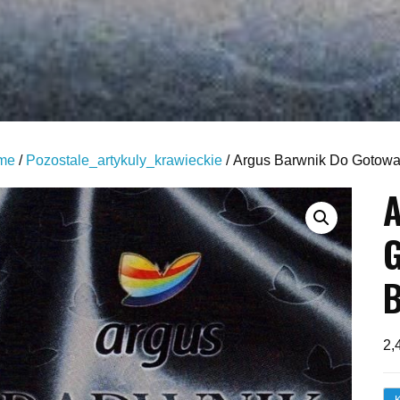
me
/
Pozostale_artykuly_krawieckie
/ Argus Barwnik Do Gotow
A
G
2,