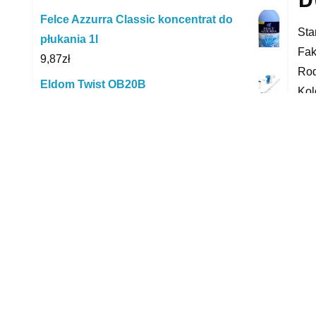
Felce Azzurra Classic koncentrat do
Sta
płukania 1l
Fak
9,87
zł
Rod
Eldom Twist OB20B
Kol
375,00
zł
Mar
GORENJE VCEA11CMBK
skl
249,00
zł
mat
Pro Chem Imperial Żel Do Prania Fuzja
yyy
Owocowa 10L
138,90
zł
R
Eurogold Pokrowiec na deskę do
prasowania DC42 Chevron Pesto -
Chevron Pesto
20,00
zł