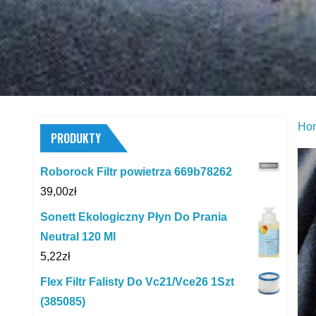
Ho
PRODUKTY
Roborock Filtr powietrza 669b78262
39,00
zł
Sonett Ekologiczny Płyn Do Prania
Neutral 120 Ml
5,22
zł
Flex Filtr Falisty Do Vc21/Vce26 1Szt
(385085)