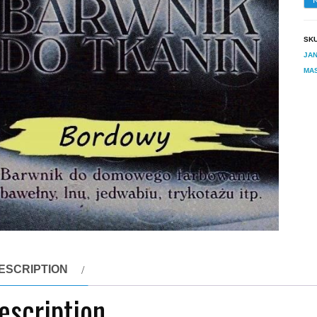
SK
JA
MAS
ESCRIPTION
escription