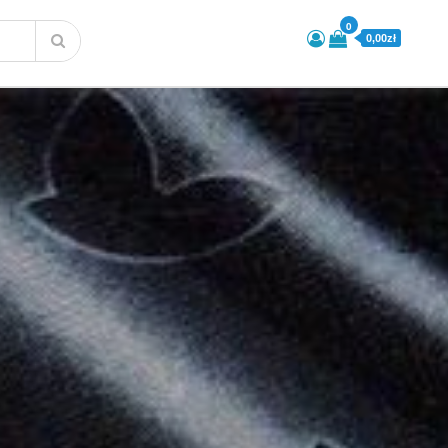
0
0,00zł