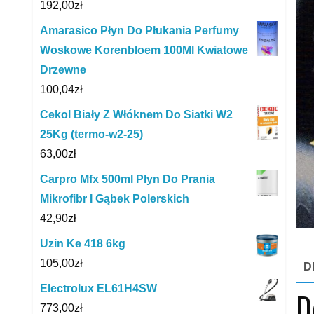
192,00
zł
Amarasico Płyn Do Płukania Perfumy
Woskowe Korenbloem 100Ml Kwiatowe
Drzewne
100,04
zł
Cekol Biały Z Włóknem Do Siatki W2
25Kg (termo-w2-25)
63,00
zł
Carpro Mfx 500ml Płyn Do Prania
Mikrofibr I Gąbek Polerskich
42,90
zł
Uzin Ke 418 6kg
105,00
zł
D
Electrolux EL61H4SW
D
773,00
zł