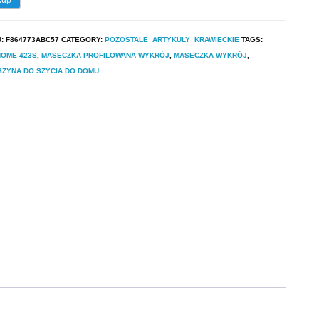
U:
F864773ABC57
CATEGORY:
POZOSTALE_ARTYKULY_KRAWIECKIE
TAGS:
NOME 423S
,
MASECZKA PROFILOWANA WYKRÓJ
,
MASECZKA WYKRÓJ
,
ZYNA DO SZYCIA DO DOMU