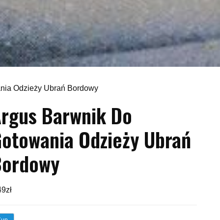
ania Odzieży Ubrań Bordowy
rgus Barwnik Do
otowania Odzieży Ubrań
Bordowy
49
zł
Kup