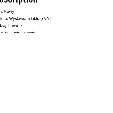
n: Nowy
tura: Wystawiam fakturę VAT
zaj: barwniki
or: odcienie czerwieni
ka: Argus
ep rowerowy natan, obicia na krzesła, obrus krata, jaka woda do 
eriał bambusowy, suknie ślubne przylegające, stylizacja, głowa
yy
elated products