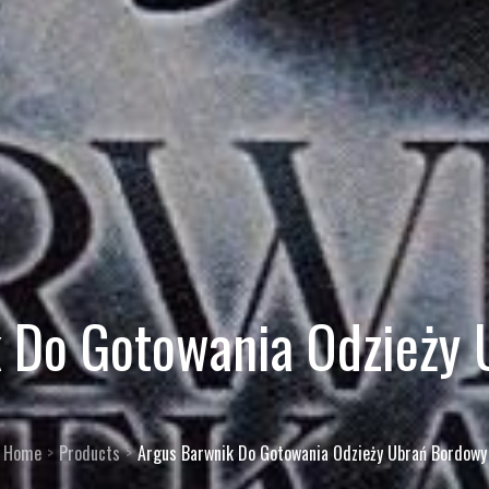
 Do Gotowania Odzieży
Home
Products
Argus Barwnik Do Gotowania Odzieży Ubrań Bordowy