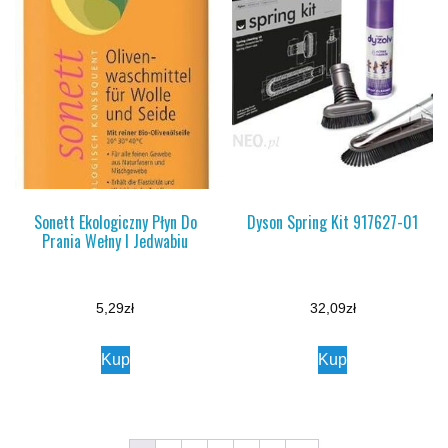
Sonett Ekologiczny Płyn Do
Dyson Spring Kit 917627-01
Prania Wełny I Jedwabiu
5,29
zł
32,09
zł
Kup
Kup