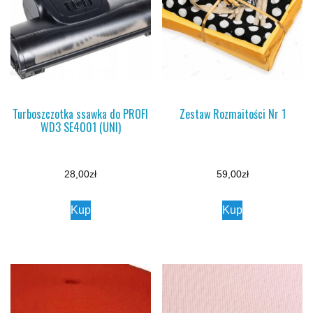
Turboszczotka ssawka do PROFI
Zestaw Rozmaitości Nr 1
WD3 SE4001 (UNI)
28,00
zł
59,00
zł
Kup
Kup