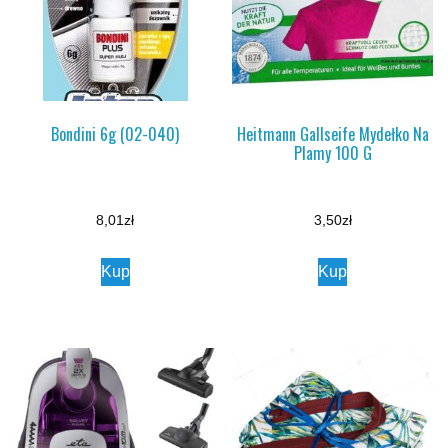
Bondini 6g (02-040)
Heitmann Gallseife Mydełko Na
Plamy 100 G
8,01
zł
3,50
zł
Kup
Kup