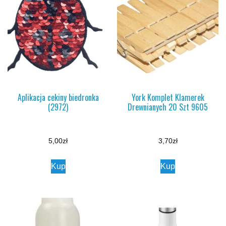
Aplikacja cekiny biedronka
York Komplet Klamerek
(2972)
Drewnianych 20 Szt 9605
5,00
zł
3,70
zł
Kup
Kup