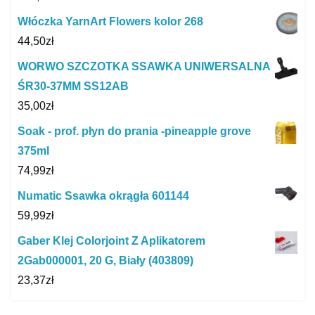
Włóczka YarnArt Flowers kolor 268
44,50
zł
WORWO SZCZOTKA SSAWKA UNIWERSALNA
ŚR30-37MM SS12AB
35,00
zł
Soak - prof. płyn do prania -pineapple grove
375ml
74,99
zł
Numatic Ssawka okrągła 601144
59,99
zł
Gaber Klej Colorjoint Z Aplikatorem
2Gab000001, 20 G, Biały (403809)
23,37
zł