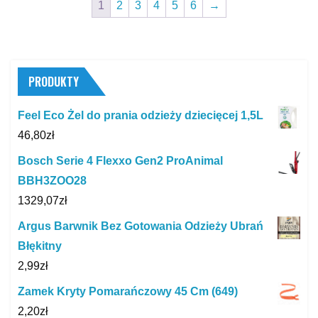
1
2
3
4
5
6
→
PRODUKTY
Feel Eco Żel do prania odzieży dziecięcej 1,5L
46,80
zł
Bosch Serie 4 Flexxo Gen2 ProAnimal
BBH3ZOO28
1329,07
zł
Argus Barwnik Bez Gotowania Odzieży Ubrań
Błękitny
2,99
zł
Zamek Kryty Pomarańczowy 45 Cm (649)
2,20
zł