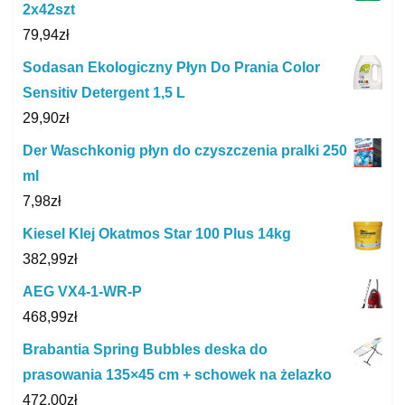
2x42szt
79,94
zł
Sodasan Ekologiczny Płyn Do Prania Color
Sensitiv Detergent 1,5 L
29,90
zł
Der Waschkonig płyn do czyszczenia pralki 250
ml
7,98
zł
Kiesel Klej Okatmos Star 100 Plus 14kg
382,99
zł
AEG VX4-1-WR-P
468,99
zł
Brabantia Spring Bubbles deska do
prasowania 135×45 cm + schowek na żelazko
472,00
zł