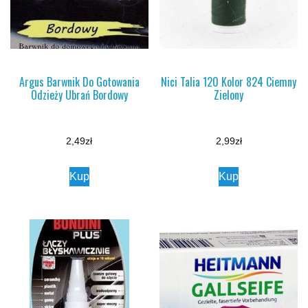
Argus Barwnik Do Gotowania
Nici Talia 120 Kolor 824 Ciemny
Odzieży Ubrań Bordowy
Zielony
2,49
zł
2,99
zł
Kup
Kup