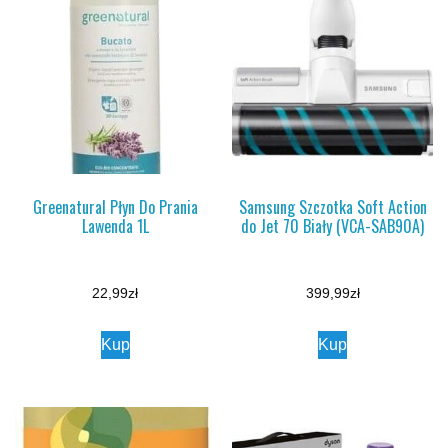
Greenatural Płyn Do Prania
Samsung Szczotka Soft Action
Lawenda 1L
do Jet 70 Biały (VCA-SAB90A)
22,99
zł
399,99
zł
Kup
Kup