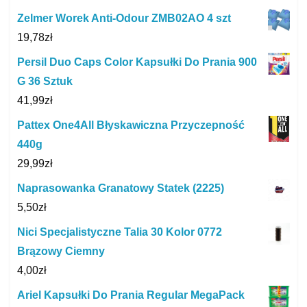
Zelmer Worek Anti-Odour ZMB02AO 4 szt
19,78
zł
Persil Duo Caps Color Kapsułki Do Prania 900
G 36 Sztuk
41,99
zł
Pattex One4All Błyskawiczna Przyczepność
440g
29,99
zł
Naprasowanka Granatowy Statek (2225)
5,50
zł
Nici Specjalistyczne Talia 30 Kolor 0772
Brązowy Ciemny
4,00
zł
Ariel Kapsułki Do Prania Regular MegaPack