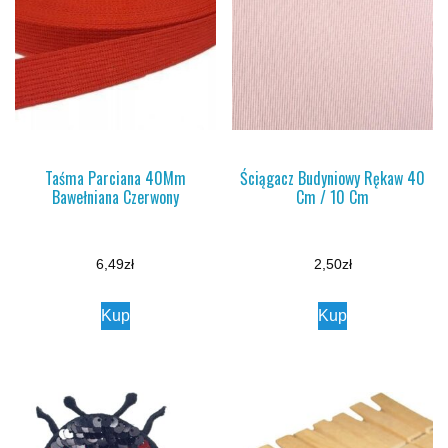
Taśma Parciana 40Mm
Ściągacz Budyniowy Rękaw 40
Bawełniana Czerwony
Cm / 10 Cm
6,49
zł
2,50
zł
Kup
Kup