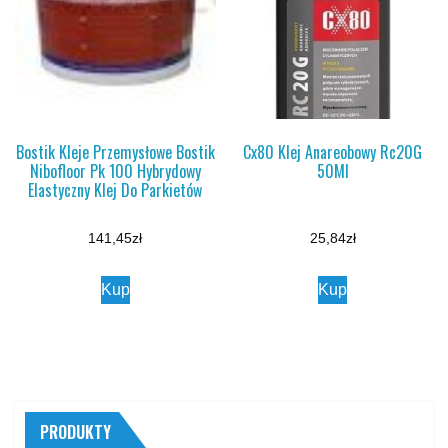
Bostik Kleje Przemysłowe Bostik
Cx80 Klej Anareobowy Rc20G
Nibofloor Pk 100 Hybrydowy
50Ml
Elastyczny Klej Do Parkietów
141,45
zł
25,84
zł
Kup
Kup
PRODUKTY