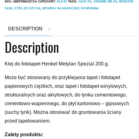
SKU:
4BDF9B62D72A
CATEGORY:
KLEJE
TAGS:
JACK F4
,
JANOME MB 4S
,
REDSTAR
S200
,
STÓŁ DO SZYCIA
,
WYKROJ NA MASECZKE OCHRONNA
DESCRIPTION
Description
Klej do fototapet Henkel Metylan Spezial 200 g.
Może być stosowany do przyklejania tapet i fototapet
papierowych ciężkich, oraz tapet i fototapet winylowych,
strukturalnych oraz akrylowych, do tynku cementowego,
cementowo-wapiennego, do płyt kartonowo – gipsowych
(suchy tynk). Można stosować do gruntowania ściany
przed tapetowaniem.
Zalety produktu: