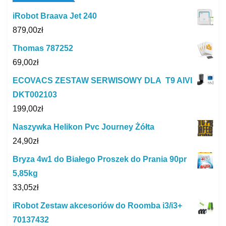
iRobot Braava Jet 240
879,00
zł
Thomas 787252
69,00
zł
ECOVACS ZESTAW SERWISOWY DLA T9 AIVI
DKT002103
199,00
zł
Naszywka Helikon Pvc Journey Żółta
24,90
zł
Bryza 4w1 do Białego Proszek do Prania 90pr
5,85kg
33,05
zł
iRobot Zestaw akcesoriów do Roomba i3/i3+
70137432