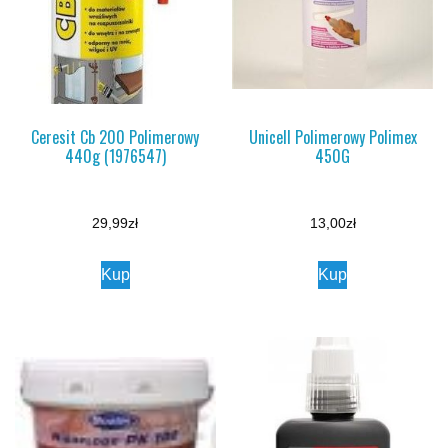
Ceresit Cb 200 Polimerowy
Unicell Polimerowy Polimex
440g (1976547)
450G
29,99
zł
13,00
zł
Kup
Kup