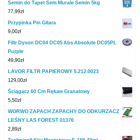
Semin do Tapet Sem Murale Semin 5kg
77,99
zł
Przypinka Pin Gitara
9,00
zł
Filtr Dyson DC04 DC05 Abs Absolute DC05PL
Purple
49,90
zł
LAVOR FILTR PAPIEROWY 5.212.0023
129,00
zł
Ściągacz 60 Cm Rękaw Granatowy
5,50
zł
WORWO ZAPACH ZAPACHY DO ODKURZACZ
LEŚNY LAS FOREST 01376
2,89
zł