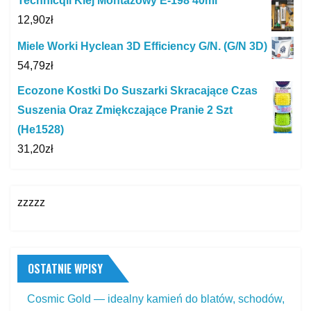
Technicqll Klej Montażowy E-198 40ml
12,90
zł
Miele Worki Hyclean 3D Efficiency G/N. (G/N 3D)
54,79
zł
Ecozone Kostki Do Suszarki Skracające Czas
Suszenia Oraz Zmiękczające Pranie 2 Szt
(He1528)
31,20
zł
zzzzz
OSTATNIE WPISY
Cosmic Gold — idealny kamień do blatów, schodów,