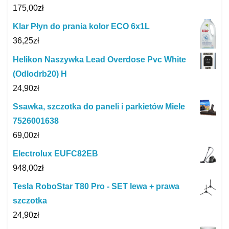
175,00
zł
Klar Płyn do prania kolor ECO 6x1L
36,25
zł
Helikon Naszywka Lead Overdose Pvc White
(Odlodrb20) H
24,90
zł
Ssawka, szczotka do paneli i parkietów Miele
7526001638
69,00
zł
Electrolux EUFC82EB
948,00
zł
Tesla RoboStar T80 Pro - SET lewa + prawa
szczotka
24,90
zł