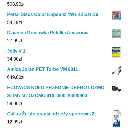
508,90
zł
Persil Discs Color Kapsułki 4W1 42 Szt De
54,19
zł
Dzianina Dresówka Pętelka Amazonia
27,99
zł
Jolly V 1
34,00
zł
Amica Joran PET Turbo VM 9011
649,00
zł
ECOVACS KOŁO PRZEDNIE DEEBOT OZMO
SLIM / M / OZOMO 610 I 600 20000900
59,00
zł
Gallus Żel do prania odzieży sportowej 2l
12,99
zł