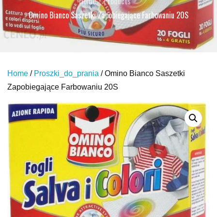
Home
Products
Omino Bianco Saszetki Zapobiegające Farbowaniu 20S
Home
/
Proszki_do_prania
/ Omino Bianco Saszetki
Zapobiegające Farbowaniu 20S