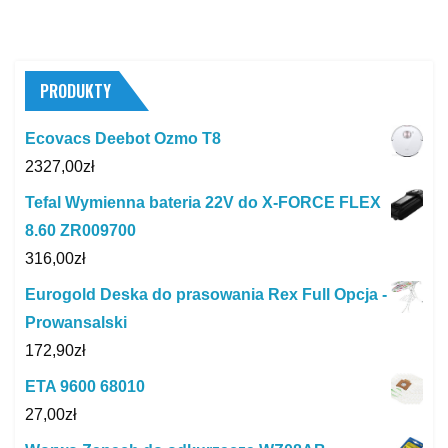
PRODUKTY
Ecovacs Deebot Ozmo T8
2327,00
zł
Tefal Wymienna bateria 22V do X-FORCE FLEX
8.60 ZR009700
316,00
zł
Eurogold Deska do prasowania Rex Full Opcja -
Prowansalski
172,90
zł
ETA 9600 68010
27,00
zł