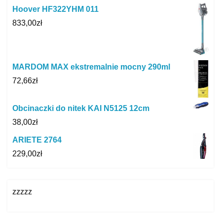
Hoover HF322YHM 011
833,00
zł
MARDOM MAX ekstremalnie mocny 290ml
72,66
zł
Obcinaczki do nitek KAI N5125 12cm
38,00
zł
ARIETE 2764
229,00
zł
zzzzz