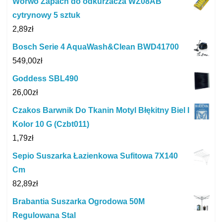
Worwo Zapach do odkurzacza WZ08AB
cytrynowy 5 sztuk
2,89
zł
Bosch Serie 4 AquaWash&Clean BWD41700
549,00
zł
Goddess SBL490
26,00
zł
Czakos Barwnik Do Tkanin Motyl Błękitny Biel I
Kolor 10 G (Czbt011)
1,79
zł
Sepio Suszarka Łazienkowa Sufitowa 7X140
Cm
82,89
zł
Brabantia Suszarka Ogrodowa 50M
Regulowana Stal