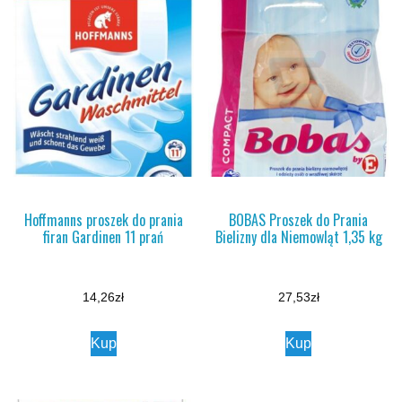
Hoffmanns proszek do prania
BOBAS Proszek do Prania
firan Gardinen 11 prań
Bielizny dla Niemowląt 1,35 kg
14,26
zł
27,53
zł
Kup
Kup