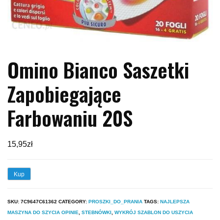
Omino Bianco Saszetki
Zapobiegające
Farbowaniu 20S
15,95
zł
Kup
SKU:
7C9647C61362
CATEGORY:
PROSZKI_DO_PRANIA
TAGS:
NAJLEPSZA
MASZYNA DO SZYCIA OPINIE
,
STEBNÓWKI
,
WYKRÓJ SZABLON DO USZYCIA