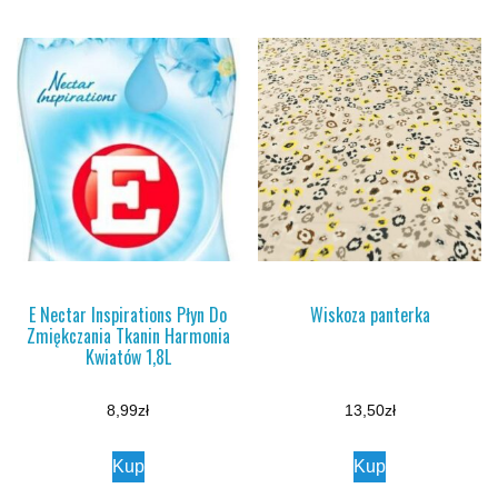
E Nectar Inspirations Płyn Do
Wiskoza panterka
Zmiękczania Tkanin Harmonia
Kwiatów 1,8L
8,99
zł
13,50
zł
Kup
Kup