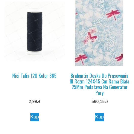
Nici Talia 120 Kolor 865
Brabantia Deska Do Prasowania
III Rozm 124X45 Cm Rama Biała
25Mm Podstawa Na Generator
Pary
2,99
zł
560,15
zł
Kup
Kup