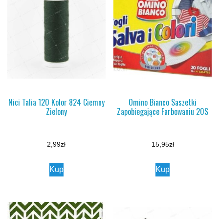
Nici Talia 120 Kolor 824 Ciemny
Omino Bianco Saszetki
Zielony
Zapobiegające Farbowaniu 20S
2,99
zł
15,95
zł
Kup
Kup