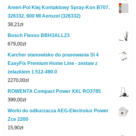
Ameri-Pol Klej Kontaktowy Spray-Kon B707,
326332, 600 Ml Aerozol (326332)
38,21
zł
Bosch Flexxo BBH3ALL23
679,00
zł
Karcher stanowisko do prasowania SI 4
EasyFix Premium Home Line - zestaw z
żelazkiem 1.512-490.0
2270,00
zł
ROWENTA Compact Power XXL RO3785
399,00
zł
Worki do odkurzacza AEG-Electrolux Power
Zce 2200
15,90
zł