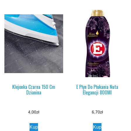
Klejonka Czarna 150 Cm
E Płyn Do Płukania Nuta
Dzianina
Elegancji 800Ml
4,00
zł
6,70
zł
Kup
Kup