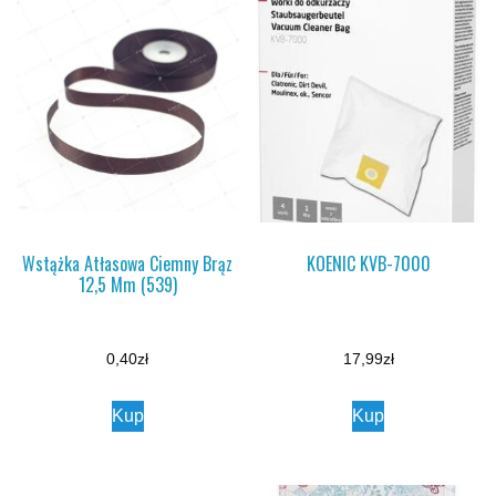
Wstążka Atłasowa Ciemny Brąz
KOENIC KVB-7000
12,5 Mm (539)
0,40
zł
17,99
zł
Kup
Kup