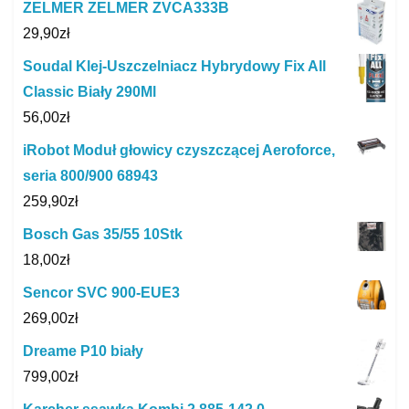
ZELMER ZELMER ZVCA333B
29,90
zł
Soudal Klej-Uszczelniacz Hybrydowy Fix All
Classic Biały 290Ml
56,00
zł
iRobot Moduł głowicy czyszczącej Aeroforce,
seria 800/900 68943
259,90
zł
Bosch Gas 35/55 10Stk
18,00
zł
Sencor SVC 900-EUE3
269,00
zł
Dreame P10 biały
799,00
zł