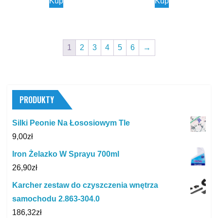
Kup
Kup
1
2
3
4
5
6
→
PRODUKTY
Silki Peonie Na Łososiowym Tle
9,00
zł
Iron Żelazko W Sprayu 700ml
26,90
zł
Karcher zestaw do czyszczenia wnętrza
samochodu 2.863-304.0
186,32
zł