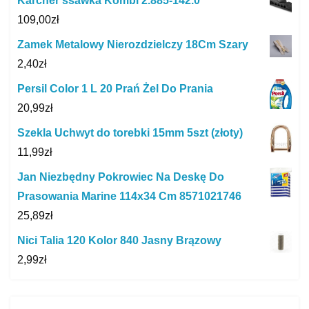
Karcher ssawka Kombi 2.885-142.0
109,00
zł
Zamek Metalowy Nierozdzielczy 18Cm Szary
2,40
zł
Persil Color 1 L 20 Prań Żel Do Prania
20,99
zł
Szekla Uchwyt do torebki 15mm 5szt (złoty)
11,99
zł
Jan Niezbędny Pokrowiec Na Deskę Do
Prasowania Marine 114x34 Cm 8571021746
25,89
zł
Nici Talia 120 Kolor 840 Jasny Brązowy
2,99
zł