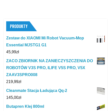
PRODUKTY
Zestaw do XIAOMI Mi Robot Vacuum-Mop
Essential MJSTG1 G1
45,99
zł
ZACO ZBIORNIK NA ZANIECZYSZCZENIA DO
ROBOTÓW V3S PRO, ILIFE V5S PRO, V5X
ZAAV3SPRO008
219,99
zł
Cleanmate Stacja Ładująca Qq-2
145,00
zł
Butapren Klej 800ml