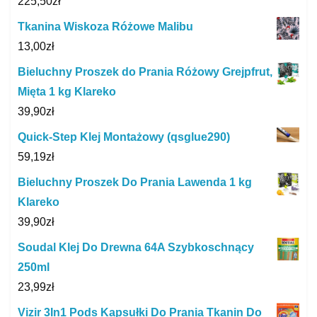
225,50
zł
Tkanina Wiskoza Różowe Malibu
13,00
zł
Bieluchny Proszek do Prania Różowy Grejpfrut,
Mięta 1 kg Klareko
39,90
zł
Quick-Step Klej Montażowy (qsglue290)
59,19
zł
Bieluchny Proszek Do Prania Lawenda 1 kg
Klareko
39,90
zł
Soudal Klej Do Drewna 64A Szybkoschnący
250ml
23,99
zł
Vizir 3In1 Pods Kapsułki Do Prania Tkanin Do