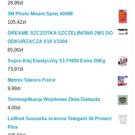
28,99
zł
3M Photo Mount Sprej 400Ml
105,42
zł
DREAME SZCZOTKA SZCZELINOWA 2W1 DO
ODKURZACZA V10 V1004
65,00
zł
Sopro Klej Elastyczny S1 Ff450 Extra 20Kg
73,97
zł
Metrex Silence Force
9,99
zł
Termoaplikacja Wojskowa Złota Gwiazda
4,00
zł
Leifheit Suszarka ścienna Telegant 36 Protect
Plus