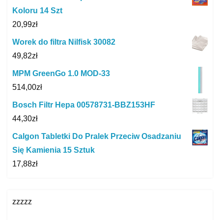
Koloru 14 Szt
20,99
zł
Worek do filtra Nilfisk 30082
49,82
zł
MPM GreenGo 1.0 MOD-33
514,00
zł
Bosch Filtr Hepa 00578731-BBZ153HF
44,30
zł
Calgon Tabletki Do Pralek Przeciw Osadzaniu
Się Kamienia 15 Sztuk
17,88
zł
zzzzz