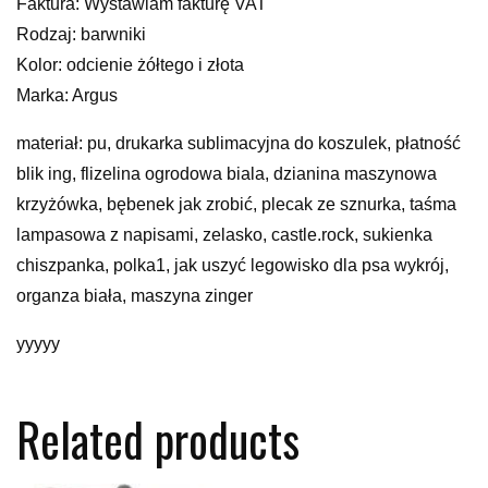
Faktura: Wystawiam fakturę VAT
Rodzaj: barwniki
Kolor: odcienie żółtego i złota
Marka: Argus
materiał: pu, drukarka sublimacyjna do koszulek, płatność
blik ing, flizelina ogrodowa biala, dzianina maszynowa
krzyżówka, bębenek jak zrobić, plecak ze sznurka, taśma
lampasowa z napisami, zelasko, castle.rock, sukienka
chiszpanka, polka1, jak uszyć legowisko dla psa wykrój,
organza biała, maszyna zinger
yyyyy
Related products