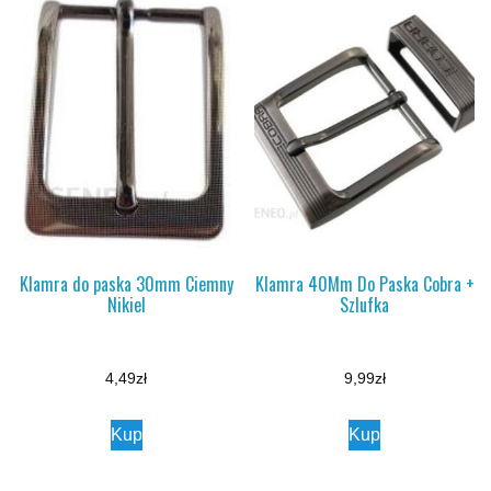
Klamra do paska 30mm Ciemny
Klamra 40Mm Do Paska Cobra +
Nikiel
Szlufka
4,49
zł
9,99
zł
Kup
Kup