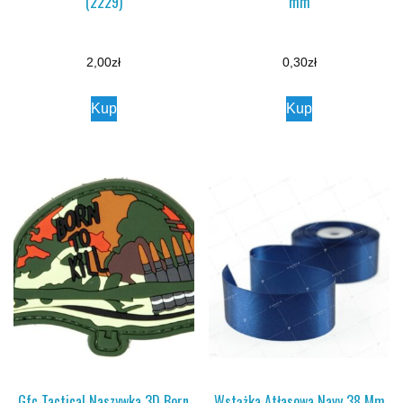
(2229)
mm
2,00
zł
0,30
zł
Kup
Kup
Gfc Tactical Naszywka 3D Born
Wstążka Atłasowa Navy 38 Mm