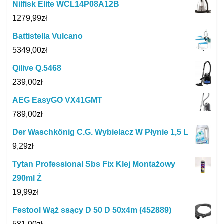
Nilfisk Elite WCL14P08A12B
1279,99
zł
Battistella Vulcano
5349,00
zł
Qilive Q.5468
239,00
zł
AEG EasyGO VX41GMT
789,00
zł
Der Waschkönig C.G. Wybielacz W Płynie 1,5 L
9,29
zł
Tytan Professional Sbs Fix Klej Montażowy
290ml Ż
19,99
zł
Festool Wąż ssący D 50 D 50x4m (452889)