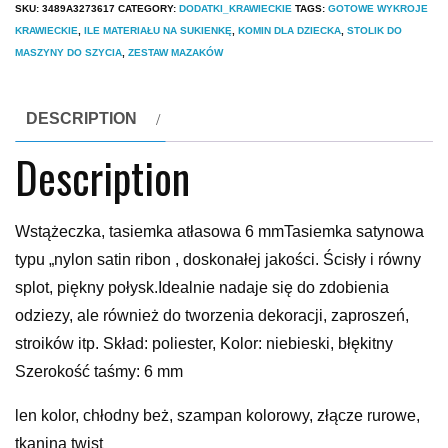
SKU:
3489A3273617
CATEGORY:
DODATKI_KRAWIECKIE
TAGS:
GOTOWE WYKROJE
KRAWIECKIE
,
ILE MATERIAŁU NA SUKIENKĘ
,
KOMIN DLA DZIECKA
,
STOLIK DO
MASZYNY DO SZYCIA
,
ZESTAW MAZAKÓW
DESCRIPTION
Description
Wstążeczka, tasiemka atłasowa 6 mmTasiemka satynowa
typu „nylon satin ribon , doskonałej jakości. Ścisły i równy
splot, piękny połysk.Idealnie nadaje się do zdobienia
odziezy, ale również do tworzenia dekoracji, zaproszeń,
stroików itp. Skład: poliester, Kolor: niebieski, błękitny
Szerokość taśmy: 6 mm
len kolor, chłodny beż, szampan kolorowy, złącze rurowe,
tkanina twist