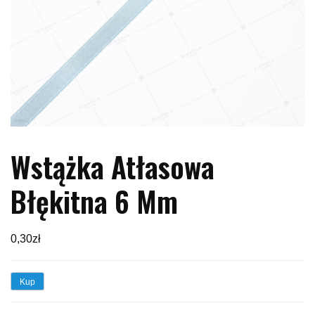
Wstążka Atłasowa
Błękitna 6 Mm
0,30
zł
Kup