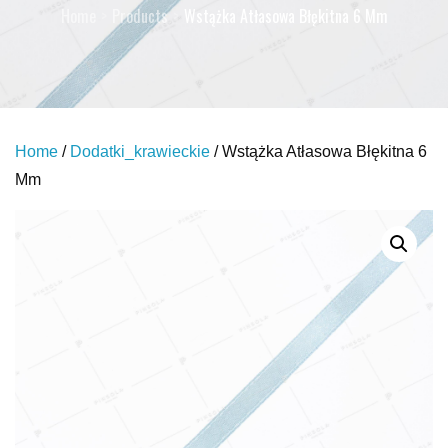
Home
Products
Wstążka Atłasowa Błękitna 6 Mm
Home
/
Dodatki_krawieckie
/ Wstążka Atłasowa Błękitna 6
Mm