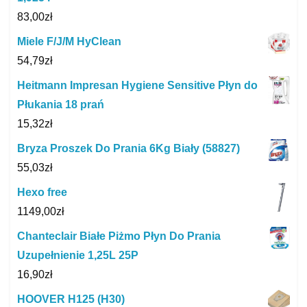
83,00
zł
Miele F/J/M HyClean
54,79
zł
Heitmann Impresan Hygiene Sensitive Płyn do
Płukania 18 prań
15,32
zł
Bryza Proszek Do Prania 6Kg Biały (58827)
55,03
zł
Hexo free
1149,00
zł
Chanteclair Białe Piżmo Płyn Do Prania
Uzupełnienie 1,25L 25P
16,90
zł
HOOVER H125 (H30)