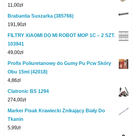
11,00
zł
Brabantia Suszarka (385766)
191,90
zł
FILTRY XIAOMI DO MI ROBOT MOP 1C – 2 SZT.
103941
49,00
zł
Profix Poliuretanowy do Gumy Pu Pcw Skóry
Obu 15ml (42018)
4,86
zł
Clatronic BS 1294
274,00
zł
Marker Pisak Krawiecki Znikający Biały Do
Tkanin
5,99
zł