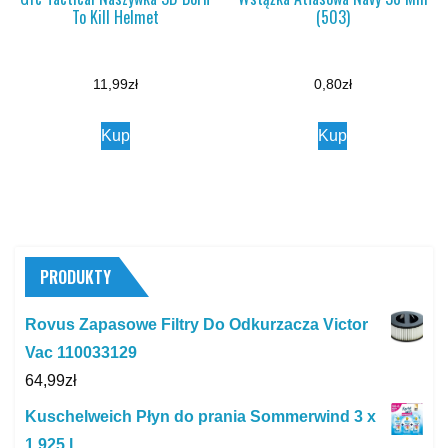
To Kill Helmet
(503)
11,99
zł
0,80
zł
Kup
Kup
PRODUKTY
Rovus Zapasowe Filtry Do Odkurzacza Victor
Vac 110033129
64,99
zł
Kuschelweich Płyn do prania Sommerwind 3 x
1,925 l