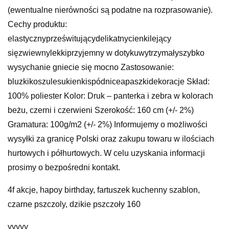
(ewentualne nierówności są podatne na rozprasowanie).
Cechy produktu:
elastycznyprześwitującydelikatnycienkilejący
sięzwiewnylekkiprzyjemny w dotykuwytrzymałyszybko
wysychanie gniecie się mocno Zastosowanie:
bluzkikoszulesukienkispódniceapaszkidekoracje Skład:
100% poliester Kolor: Druk – panterka i zebra w kolorach
beżu, czerni i czerwieni Szerokość: 160 cm (+/- 2%)
Gramatura: 100g/m2 (+/- 2%) Informujemy o możliwości
wysyłki za granicę Polski oraz zakupu towaru w ilościach
hurtowych i półhurtowych. W celu uzyskania informacji
prosimy o bezpośredni kontakt.
4f akcje, hapoy birthday, fartuszek kuchenny szablon,
czarne pszczoly, dzikie pszczoły 160
yyyyy