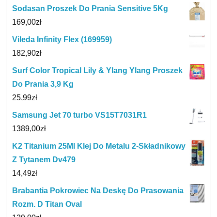
Sodasan Proszek Do Prania Sensitive 5Kg
169,00
zł
Vileda Infinity Flex (169959)
182,90
zł
Surf Color Tropical Lily & Ylang Ylang Proszek
Do Prania 3,9 Kg
25,99
zł
Samsung Jet 70 turbo VS15T7031R1
1389,00
zł
K2 Titanium 25Ml Klej Do Metalu 2-Składnikowy
Z Tytanem Dv479
14,49
zł
Brabantia Pokrowiec Na Deskę Do Prasowania
Rozm. D Titan Oval