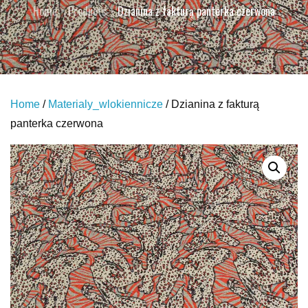
Home
Products
Dzianina z fakturą panterka czerwona
Home
/
Materialy_wlokiennicze
/ Dzianina z fakturą
panterka czerwona