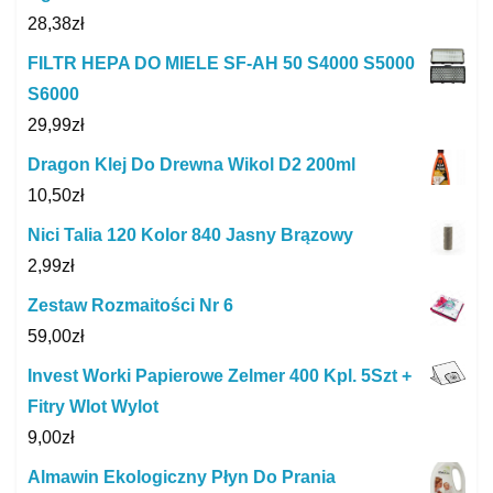
28,38
zł
FILTR HEPA DO MIELE SF-AH 50 S4000 S5000
S6000
29,99
zł
Dragon Klej Do Drewna Wikol D2 200ml
10,50
zł
Nici Talia 120 Kolor 840 Jasny Brązowy
2,99
zł
Zestaw Rozmaitości Nr 6
59,00
zł
Invest Worki Papierowe Zelmer 400 Kpl. 5Szt +
Fitry Wlot Wylot
9,00
zł
Almawin Ekologiczny Płyn Do Prania