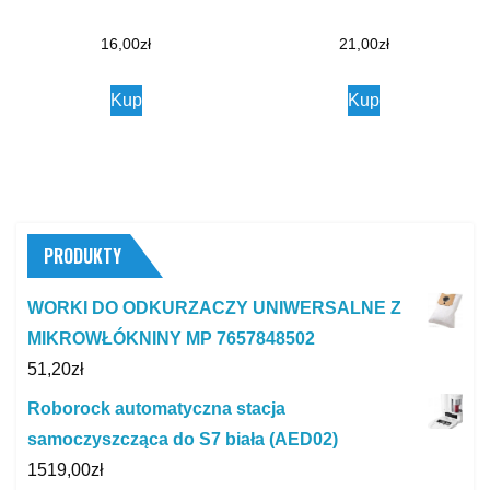
16,00
zł
21,00
zł
Kup
Kup
PRODUKTY
WORKI DO ODKURZACZY UNIWERSALNE Z
MIKROWŁÓKNINY MP 7657848502
51,20
zł
Roborock automatyczna stacja
samoczyszcząca do S7 biała (AED02)
1519,00
zł