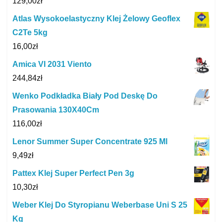
129,00
zł
Atlas Wysokoelastyczny Klej Żelowy Geoflex
C2Te 5kg
16,00
zł
Amica VI 2031 Viento
244,84
zł
Wenko Podkładka Biały Pod Deskę Do
Prasowania 130X40Cm
116,00
zł
Lenor Summer Super Concentrate 925 Ml
9,49
zł
Pattex Klej Super Perfect Pen 3g
10,30
zł
Weber Klej Do Styropianu Weberbase Uni S 25
Kg