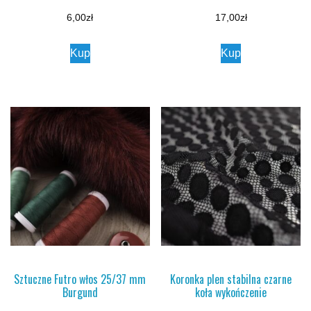
6,00
zł
17,00
zł
Kup
Kup
Sztuczne Futro włos 25/37 mm
Koronka plen stabilna czarne
Burgund
koła wykończenie