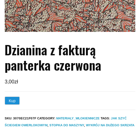
Dzianina z fakturą
panterka czerwona
3,00
zł
Kup
SKU:
3070EC21F07F
CATEGORY:
MATERIALY_WLOKIENNICZE
TAGS:
JAK SZYĆ
ŚCIEGIEM OWERLOKOWYM
,
STOPKA DO MASZYNY
,
WYKRÓJ NA DUŻEGO SKRZATA