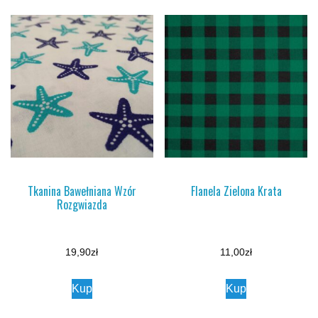
Tkanina Bawełniana Wzór
Flanela Zielona Krata
Rozgwiazda
19,90
zł
11,00
zł
Kup
Kup