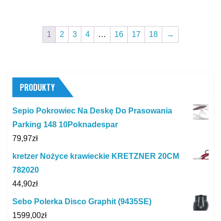
1
2
3
4
…
16
17
18
→
PRODUKTY
Sepio Pokrowiec Na Deskę Do Prasowania
Parking 148 10Poknadespar
79,97
zł
kretzer Nożyce krawieckie KRETZNER 20CM
782020
44,90
zł
Sebo Polerka Disco Graphit (9435SE)
1599,00
zł