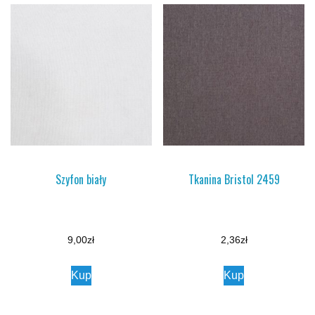
Szyfon biały
Tkanina Bristol 2459
9,00
zł
2,36
zł
Kup
Kup