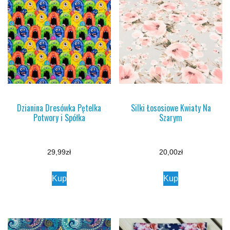
Dzianina Dresówka Pętelka
Silki Łososiowe Kwiaty Na
Potwory i Spółka
Szarym
29,99
zł
20,00
zł
Kup
Kup