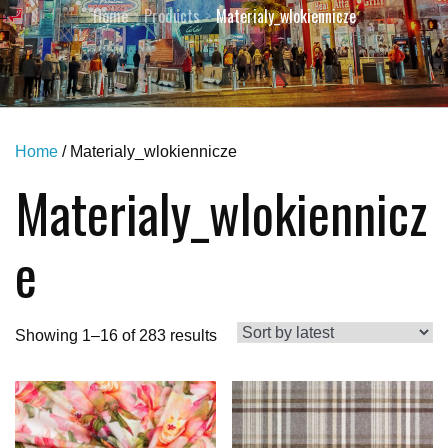
Home
Products
Materialy_wlokiennicze
Home
/ Materialy_wlokiennicze
Materialy_wlokiennicz
e
Showing 1–16 of 283 results