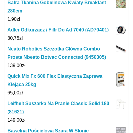
Bafra Tkanina Gobelinowa Kwiaty Breakfast
280cm
1,90
zł
Adler Odkurzacz / Filtr Do Ad 7040 (AD70401)
30,75
zł
Neato Robotics Szczotka Główna Combo
Prosta Nbeato Botvac Connected (9450305)
139,00
zł
Quick Mix Fx 600 Flex Elastyczna Zaprawa
Klejąca 25kg
65,00
zł
Leifheit Suszarka Na Pranie Classic Solid 180
(81621)
149,00
zł
Bawełna Pościelowa Szara W Słonie