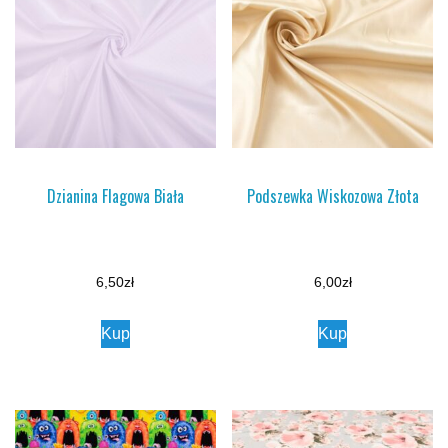
Dzianina Flagowa Biała
Podszewka Wiskozowa Złota
6,50
zł
6,00
zł
Kup
Kup