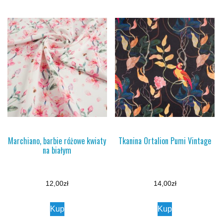
Marchiano, barbie różowe kwiaty
Tkanina Ortalion Pumi Vintage
na białym
12,00
zł
14,00
zł
Kup
Kup