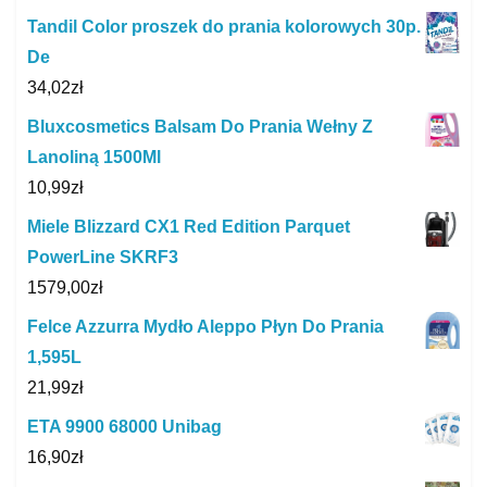
Tandil Color proszek do prania kolorowych 30p.
De
34,02
zł
Bluxcosmetics Balsam Do Prania Wełny Z
Lanoliną 1500Ml
10,99
zł
Miele Blizzard CX1 Red Edition Parquet
PowerLine SKRF3
1579,00
zł
Felce Azzurra Mydło Aleppo Płyn Do Prania
1,595L
21,99
zł
ETA 9900 68000 Unibag
16,90
zł