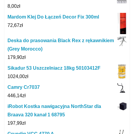
8,00
zł
Mardom Klej Do Łączeń Decor Fix 300ml
72,67
zł
Deska do prasowania Black Rex z rękawnikiem
(Grey Morocco)
179,90
zł
Sikadur 53 Uszczelniacz 18kg 50103412F
1024,00
zł
Camry Cr7037
446,14
zł
iRobot Kostka nawigacyjna NorthStar dla
Braava 320 kanał 1 68795
197,99
zł
Grundig VCC 4770 A