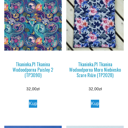
Tkaninka.Pl Tkanina
Tkaninka.Pl Tkanina
Wodoodporna Paisley 2
Wodoodporna Moro Niebiesko
(TP3090)
Szare Róże (TP2028)
32,00
zł
32,00
zł
Kup
Kup