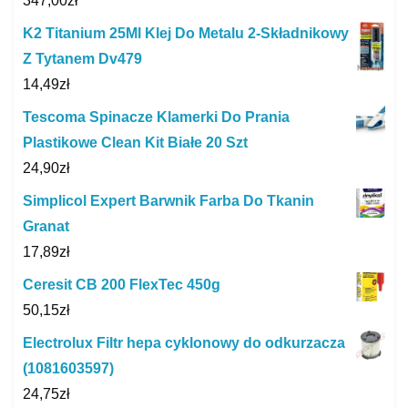
347,00
zł
K2 Titanium 25Ml Klej Do Metalu 2-Składnikowy
Z Tytanem Dv479
14,49
zł
Tescoma Spinacze Klamerki Do Prania
Plastikowe Clean Kit Białe 20 Szt
24,90
zł
Simplicol Expert Barwnik Farba Do Tkanin
Granat
17,89
zł
Ceresit CB 200 FlexTec 450g
50,15
zł
Electrolux Filtr hepa cyklonowy do odkurzacza
(1081603597)
24,75
zł