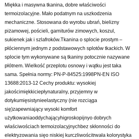
Miękka i masywna tkanina, dobre właściwości
termoizolacyjne. Mało podatnym na uszkodzenia
mechaniczne. Stosowana do wyrobu ubrań, bielizny
piżamowej, pościeli, garniturów zimowych, koszul,
sukienek jak i szlafroków.Tkanina o splocie prostym –
płóciennym jednym z podstawowych splotów tkackich. W
splocie tym wykonywane są tkaniny potocznie nazywane
płótnem. Wielkość przeplotu osnowy i wątku jest taka
sama. Spełnia normy: PN-P-84525:1998PN-EN ISO
13688:2013-12 Cechy produktu: wysokiej
jakościmiękkiciepłynaturalny, przyjemny w
dotykumięsistynieelastyczny (nie rozciąga
się)zapewniający wysoki komfort
użytkowaniaoddychającyhigroskopijnyo dobrych
właściwościach termoizolacyjnychbez skłonności do
elektryzowania sięo niskiej kurczliwościtrwała kolorystyka