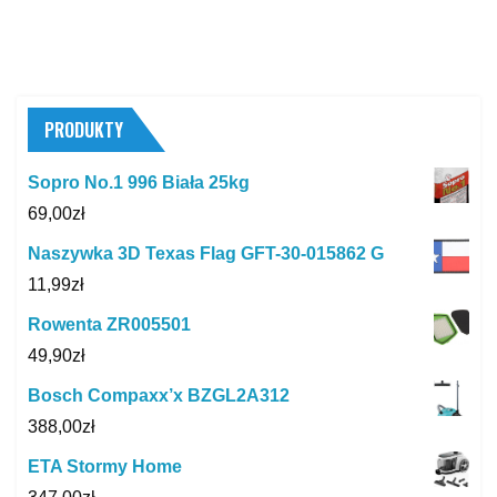
PRODUKTY
Sopro No.1 996 Biała 25kg
69,00
zł
Naszywka 3D Texas Flag GFT-30-015862 G
11,99
zł
Rowenta ZR005501
49,90
zł
Bosch Compaxx’x BZGL2A312
388,00
zł
ETA Stormy Home