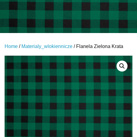
Home
/
Materialy_wlokiennicze
/ Flanela Zielona Krata