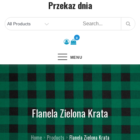
Przekaz dnia
Skip
to
content
0
MENU
Flanela Zielona Krata
Home
Products
Flanela Zielona Krata