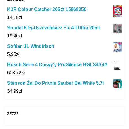
K2R Colour Catcher 20Szt 15868250
14,19
zł
Soudal Klej-Uszczelniacz Fix All Ultra 20ml
19,40
zł
Softlan 1L Windfrisch
5,95
zł
Bosch Serie 4 Cosyy'y ProSilence BGLS4S4A
608,72
zł
Stenson Żel Do Prania Sauber Bei White 5,7l
34,99
zł
zzzzz