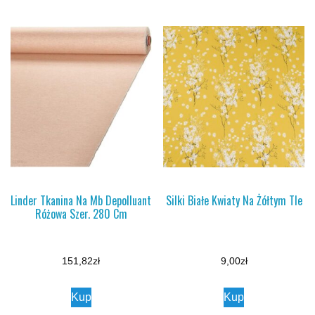
Linder Tkanina Na Mb Depolluant
Silki Białe Kwiaty Na Żółtym Tle
Różowa Szer. 280 Cm
151,82
zł
9,00
zł
Kup
Kup