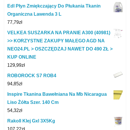
Edl Płyn Zmiękczający Do Płukania Tkanin
Organiczna Lawenda 3 L
77,79
zł
VELKEA SUSZARKA NA PRANIE A300 (40981)
>> KORZYSTNE ZAKUPY MAŁEGO AGD NA
NEO24.PL > OSZCZĘDZAJ NAWET DO 490 ZŁ >
KUP ONLINE
129,99
zł
ROBOROCK S7 ROB4
94,85
zł
Inspire Tkanina Bawełniana Na Mb Nicaragua
Liso Żółta Szer. 140 Cm
54,32
zł
Rakoll Klej Gxl 3X5Kg
107,22
zł