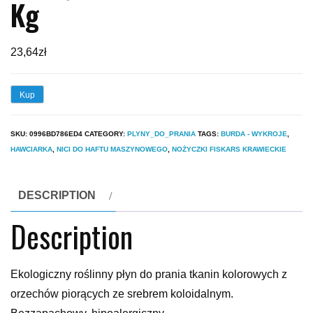
Kg
23,64
zł
Kup
SKU:
0996BD786ED4
CATEGORY:
PLYNY_DO_PRANIA
TAGS:
BURDA - WYKROJE
,
HAWCIARKA
,
NICI DO HAFTU MASZYNOWEGO
,
NOŻYCZKI FISKARS KRAWIECKIE
DESCRIPTION
Description
Ekologiczny roślinny płyn do prania tkanin kolorowych z
orzechów piorących ze srebrem koloidalnym.