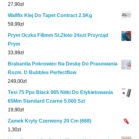
27,90
zł
Wallfix Klej Do Tapet Contract 2,5Kg
59,99
zł
Prym Oczka Fi8mm St.Złoto 24szt Przyrząd
Prym
33,99
zł
Brabantia Pokrowiec Na Deskę Do Prasowania
Rozm. D Bubbles Perfectflow
249,00
zł
Texi 75 Pps Black 065 Nitki Do Etykietowania
65Mm Standard Czarne 5.000 Szt
19,90
zł
Zamek Kryty Czerwony 20 Cm (668)
1,30
zł