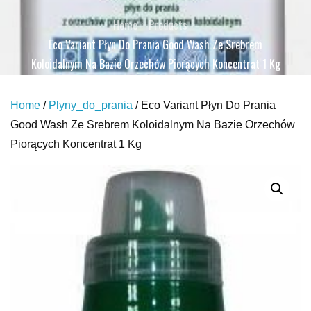
Home
Products
Eco Variant Płyn Do Prania Good Wash Ze Srebrem
Koloidalnym Na Bazie Orzechów Piorących Koncentrat 1 Kg
Home
/
Plyny_do_prania
/ Eco Variant Płyn Do Prania
Good Wash Ze Srebrem Koloidalnym Na Bazie Orzechów
Piorących Koncentrat 1 Kg