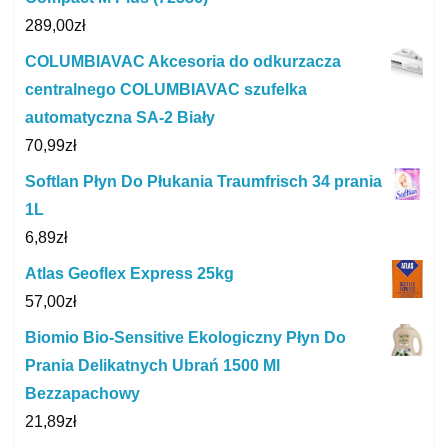
289,00
zł
COLUMBIAVAC Akcesoria do odkurzacza
centralnego COLUMBIAVAC szufelka
automatyczna SA-2 Biały
70,99
zł
Softlan Płyn Do Płukania Traumfrisch 34 prania
1L
6,89
zł
Atlas Geoflex Express 25kg
57,00
zł
Biomio Bio-Sensitive Ekologiczny Płyn Do
Prania Delikatnych Ubrań 1500 Ml
Bezzapachowy
21,89
zł