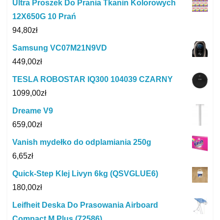
Ultra Proszek Do Prania Tkanin Kolorowych
12X650G 10 Prań
94,80
zł
Samsung VC07M21N9VD
449,00
zł
TESLA ROBOSTAR IQ300 104039 CZARNY
1099,00
zł
Dreame V9
659,00
zł
Vanish mydełko do odplamiania 250g
6,65
zł
Quick-Step Klej Livyn 6kg (QSVGLUE6)
180,00
zł
Leifheit Deska Do Prasowania Airboard
Compact M Plus (72586)