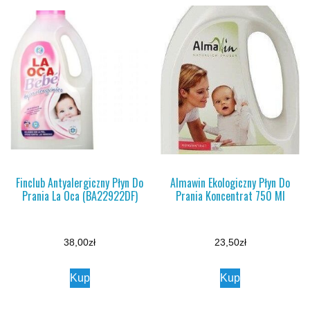
Finclub Antyalergiczny Płyn Do
Almawin Ekologiczny Płyn Do
Prania La Oca (BA22922DF)
Prania Koncentrat 750 Ml
38,00
zł
23,50
zł
Kup
Kup