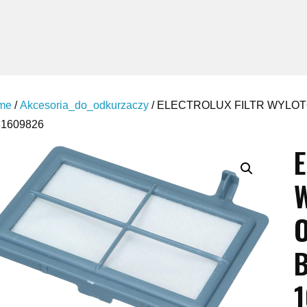
me
/
Akcesoria_do_odkurzaczy
/ ELECTROLUX FILTR WYL
81609826
E