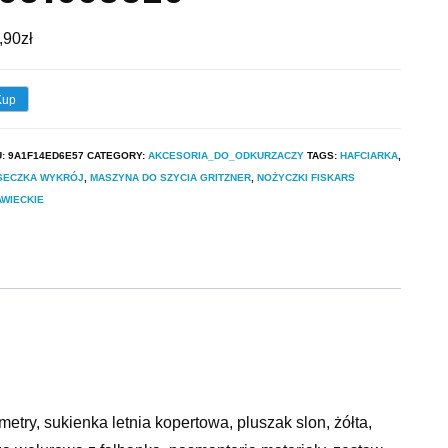
,90
zł
Kup
U:
9A1F14ED6E57
CATEGORY:
AKCESORIA_DO_ODKURZACZY
TAGS:
HAFCIARKA
,
SECZKA WYKRÓJ
,
MASZYNA DO SZYCIA GRITZNER
,
NOŻYCZKI FISKARS
WIECKIE
etry, sukienka letnia kopertowa, pluszak slon, żółta,