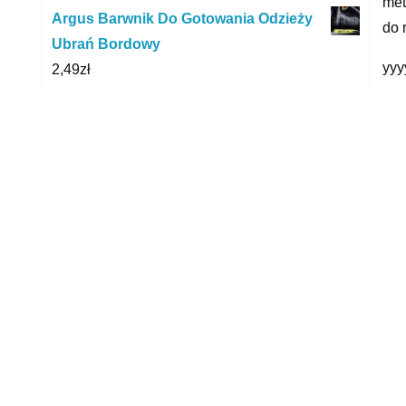
met
Argus Barwnik Do Gotowania Odzieży
do 
Ubrań Bordowy
yyy
2,49
zł
Weisser Riese Universal Pulver Proszek
R
100 Prań 5,5 Kg
80,99
zł
Verde Orizzonte-Płyn Do Prania Rz.
Delikatnych 1L
21,99
zł
Karcher długa ssawka szczelinowa do
odkurzaczy WD 2.863-306.0
38,00
zł
ŚCIERKA MOPUJĄCA DO XIAOMI MI
ROBOT MOP PRO – 2 SZT. 103947