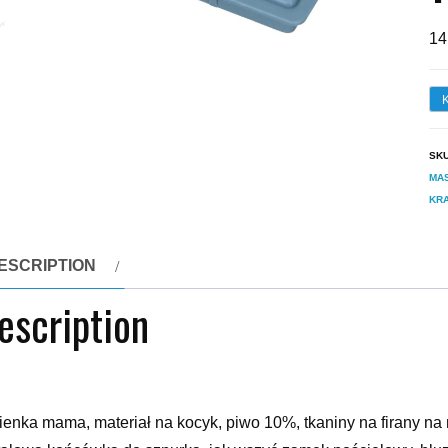
14
SK
MA
KRA
ESCRIPTION
escription
ienka mama, materiał na kocyk, piwo 10%, tkaniny na firany na m