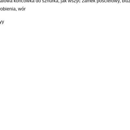
alowa końcówka do sznurka, jak wszyć zamek pościelowy, bluza
robienia, wór
yy
elated products