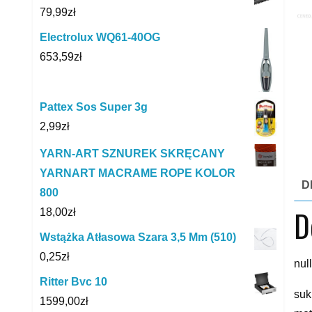
79,99
zł
Electrolux WQ61-40OG
653,59
zł
Pattex Sos Super 3g
2,99
zł
YARN-ART SZNUREK SKRĘCANY
YARNART MACRAME ROPE KOLOR
D
800
D
18,00
zł
Wstążka Atłasowa Szara 3,5 Mm (510)
0,25
zł
null
Ritter Bvc 10
suk
1599,00
zł