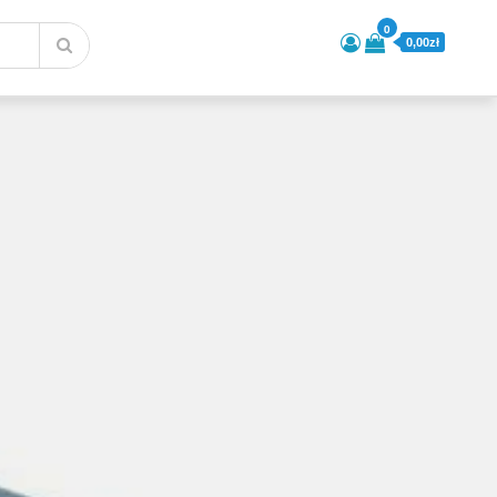
0
0,00zł