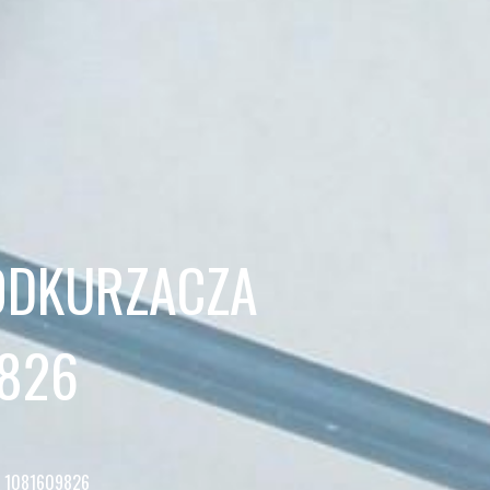
 ODKURZACZA
826
 1081609826