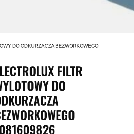
OTOWY DO ODKURZACZA BEZWORKOWEGO
LECTROLUX FILTR
WYLOTOWY DO
ODKURZACZA
BEZWORKOWEGO
1081609826