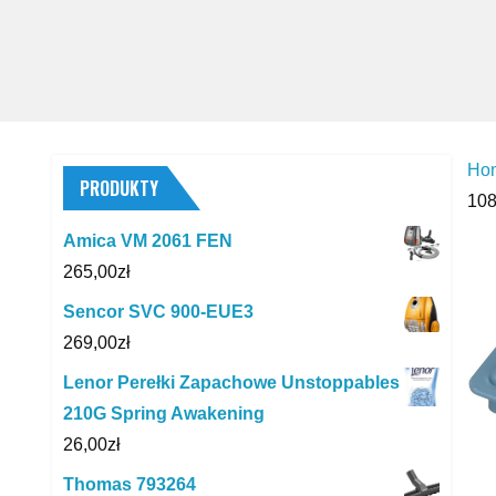
Ho
PRODUKTY
10
Amica VM 2061 FEN
265,00
zł
Sencor SVC 900-EUE3
269,00
zł
Lenor Perełki Zapachowe Unstoppables
210G Spring Awakening
26,00
zł
Thomas 793264