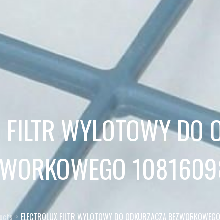
 FILTR WYLOTOWY DO
ZWORKOWEGO 1081609
ucts
ELECTROLUX FILTR WYLOTOWY DO ODKURZACZA BEZWORKOWEGO