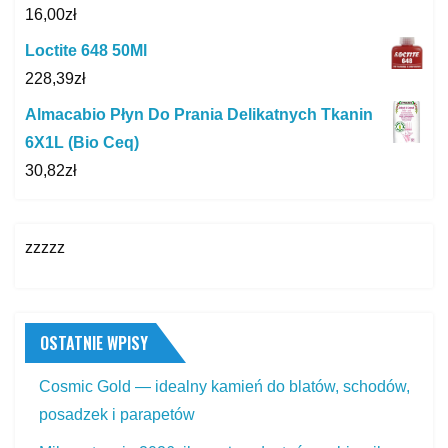
16,00
zł
Loctite 648 50Ml
228,39
zł
Almacabio Płyn Do Prania Delikatnych Tkanin
6X1L (Bio Ceq)
30,82
zł
zzzzz
OSTATNIE WPISY
Cosmic Gold — idealny kamień do blatów, schodów,
posadzek i parapetów