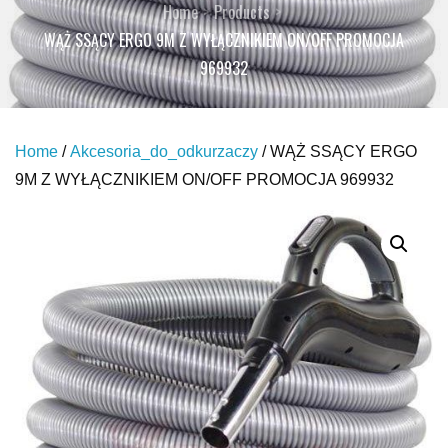
Home
Products
WĄŻ SSĄCY ERGO 9M Z WYŁĄCZNIKIEM ON/OFF PROMOCJA
969932
Home
/
Akcesoria_do_odkurzaczy
/ WĄŻ SSĄCY ERGO
9M Z WYŁĄCZNIKIEM ON/OFF PROMOCJA 969932