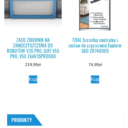
ZACO ZBIORNIK NA
TEFAL Szczotka centralna i
ZANIECZYSZCZENIA DO
zestaw do czyszczenia Explorer
ROBOTÓW V3S PRO, ILIFE V5S
S60 ZR740005
PRO, V5X ZAAV3SPRO008
219,99
zł
74,99
zł
Kup
Kup
PRODUKTY