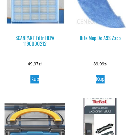
SCANPART Filtr HEPA
Ilife Mop Do A9S Zaco
1190000212
49,97
zł
39,99
zł
Kup
Kup