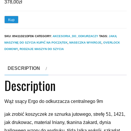
378,00
zł
Kup
SKU:
89411D21DFD6
CATEGORY:
AKCESORIA_DO_ODKURZACZY
TAGS:
JAKĄ
MASZYNĘ DO SZYCIA KUPIĆ NA POCZĄTEK
,
MASECZKA WYKROJE
,
OVERLOCK
DOMOWY
,
RODZAJE MASZYN DO SZYCIA
DESCRIPTION
Description
Wąż ssący Ergo do odkurzacza centralnego 9m
jak zrobić koszyczek ze sznurka jutowego, strefę 51, 1421,
jak drukowac, material lniany, tkanina żakard, dynia
halloween wzory do wydruku, tilda lalka wykrój, szkarłat,