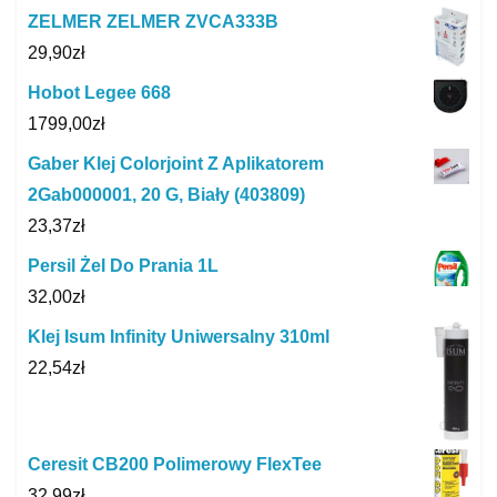
ZELMER ZELMER ZVCA333B
29,90
zł
Hobot Legee 668
1799,00
zł
Gaber Klej Colorjoint Z Aplikatorem
2Gab000001, 20 G, Biały (403809)
23,37
zł
Persil Żel Do Prania 1L
32,00
zł
Klej Isum Infinity Uniwersalny 310ml
22,54
zł
Ceresit CB200 Polimerowy FlexTee
32,99
zł