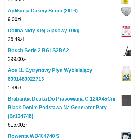
Aplikacja Cekiny Serce (2916)
9,00
zł
Dolina Nidy Klej Gipsowy 10kg
26,49
zł
Bosch Serie 2 BGLS2BA2
299,00
zł
Ace 1L Cytrynowy Płyn Wybielający
8001480022713
5,49
zł
Brabantia Deska Do Prasowania C 124X45Cm
Black Denim Podstawa Na Generator Pary
(Br134746)
615,00
zł
Rowenta WB484740 S