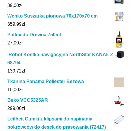
39,00
zł
Wenko Suszarka pionowa 70x170x70 cm
359,99
zł
Pattex do Drewna 750ml
27,00
zł
iRobot Kostka nawigacyjna NorthStar KANAŁ 2
68794
139,72
zł
Tkanina Panama Poliester Beżowa
10,00
zł
Beko VCC5325AR
299,00
zł
Leifheit Gumki z klipsami do napinania
pokrowców do desek do prasowania (72417)