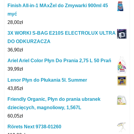
Finish All-in-1 MAxŻel do Zmywarki 900ml 45
myć
28,00
zł
3X WORKI S-BAG E210S ELECTROLUX ULTRA
DO ODKURZACZA
36,90
zł
Ariel Ariel Color Płyn Do Prania 2,75 L 50 Prań
39,99
zł
Lenor Płyn do Płukania 5l. Summer
43,85
zł
Friendly Organic, Płyn do prania ubranek
dziecięcych, magnoliowy, 1,567L
60,05
zł
Rörets Next 9738-01260