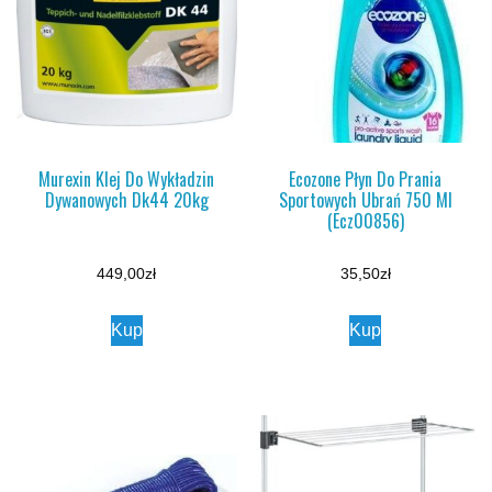
Murexin Klej Do Wykładzin
Ecozone Płyn Do Prania
Dywanowych Dk44 20kg
Sportowych Ubrań 750 Ml
(Ecz00856)
449,00
zł
35,50
zł
Kup
Kup