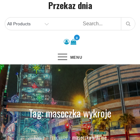
Przekaz dnia
Skip
to
content
0
MENU
Tag:
maseczka wykroje
Home
Products
maseczka wykroje