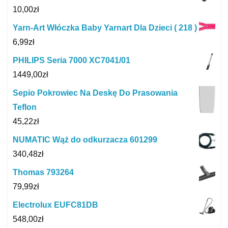
10,00
zł
Yarn-Art Włóczka Baby Yarnart Dla Dzieci ( 218 )
6,99
zł
PHILIPS Seria 7000 XC7041/01
1449,00
zł
Sepio Pokrowiec Na Deskę Do Prasowania
Teflon
45,22
zł
NUMATIC Wąż do odkurzacza 601299
340,48
zł
Thomas 793264
79,99
zł
Electrolux EUFC81DB
548,00
zł