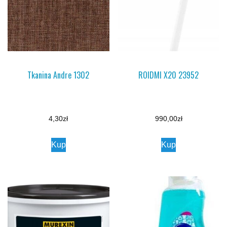
Tkanina Andre 1302
ROIDMI X20 23952
4,30
zł
990,00
zł
Kup
Kup