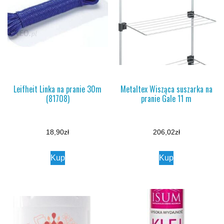
Leifheit Linka na pranie 30m
Metaltex Wisząca suszarka na
(81708)
pranie Gale 11 m
18,90
zł
206,02
zł
Kup
Kup