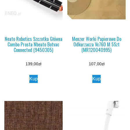
Neato Robotics Szczotka Główna
Menzer Worki Papierowe Do
Combo Prosta Nbeato Botvac
Odkurzacza Vc760 M 5Szt
Connected (9450305)
(MR120040995)
139,00
zł
107,00
zł
Kup
Kup