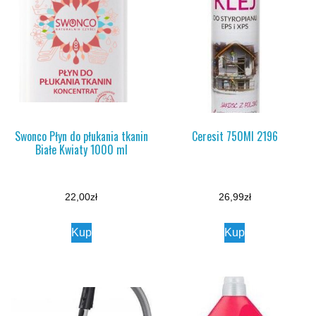
Swonco Płyn do płukania tkanin
Ceresit 750Ml 2196
Białe Kwiaty 1000 ml
22,00
zł
26,99
zł
Kup
Kup