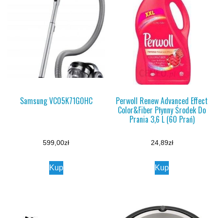
Samsung VC05K71G0HC
Perwoll Renew Advanced Effect
Color&Fiber Płynny Środek Do
Prania 3,6 L (60 Prań)
599,00
zł
24,89
zł
Kup
Kup