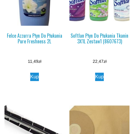
Felce Azzurra Płyn Do Płukania
Softlan Płyn Do Płukania Tkanin
Pure Freshness 2L
3X1L Zestaw1 (8607673)
11,49
zł
22,47
zł
Kup
Kup