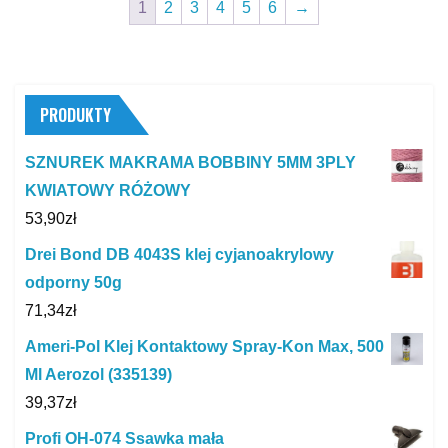
1
2
3
4
5
6
→
PRODUKTY
SZNUREK MAKRAMA BOBBINY 5MM 3PLY
KWIATOWY RÓŻOWY
53,90
zł
Drei Bond DB 4043S klej cyjanoakrylowy
odporny 50g
71,34
zł
Ameri-Pol Klej Kontaktowy Spray-Kon Max, 500
Ml Aerozol (335139)
39,37
zł
Profi OH-074 Ssawka mała