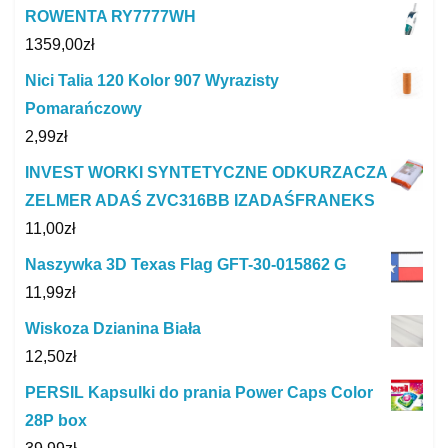
ROWENTA RY7777WH
1359,00
zł
Nici Talia 120 Kolor 907 Wyrazisty
Pomarańczowy
2,99
zł
INVEST WORKI SYNTETYCZNE ODKURZACZA
ZELMER ADAŚ ZVC316BB IZADAŚFRANEKS
11,00
zł
Naszywka 3D Texas Flag GFT-30-015862 G
11,99
zł
Wiskoza Dzianina Biała
12,50
zł
PERSIL Kapsulki do prania Power Caps Color
28P box