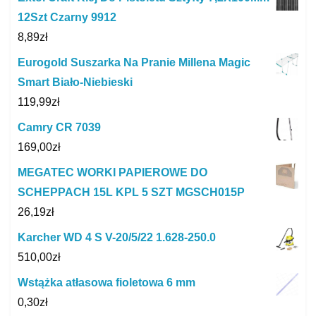
12Szt Czarny 9912
8,89
zł
Eurogold Suszarka Na Pranie Millena Magic
Smart Biało-Niebieski
119,99
zł
Camry CR 7039
169,00
zł
MEGATEC WORKI PAPIEROWE DO
SCHEPPACH 15L KPL 5 SZT MGSCH015P
26,19
zł
Karcher WD 4 S V-20/5/22 1.628-250.0
510,00
zł
Wstążka atłasowa fioletowa 6 mm
0,30
zł