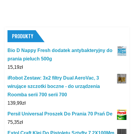
PRODUKTY
Bio D Nappy Fresh dodatek antybakteryjny do
prania pieluch 500g
15,19
zł
iRobot Zestaw: 3x2 filtry Dual AeroVac, 3
wirujące szczotki boczne - do urządzenia
Roomba serii 700 serii 700
139,99
zł
Persil Universal Proszek Do Prania 70 Prań De
75,35
zł
Extol Craft Klej Do Pistoletu Sztyfty 7,2X100Mm