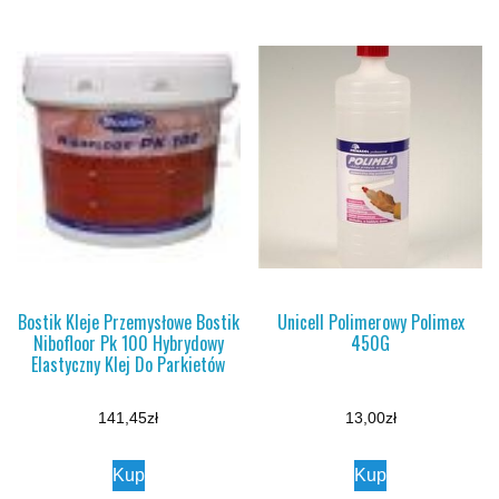
Bostik Kleje Przemysłowe Bostik
Unicell Polimerowy Polimex
Nibofloor Pk 100 Hybrydowy
450G
Elastyczny Klej Do Parkietów
141,45
zł
13,00
zł
Kup
Kup