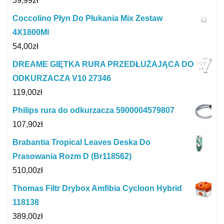
39,99
zł
Coccolino Płyn Do Płukania Mix Zestaw
4X1800Ml
54,00
zł
DREAME GIĘTKA RURA PRZEDŁUŻAJĄCA DO
ODKURZACZA V10 27346
119,00
zł
Philips rura do odkurzacza 5900004579807
107,90
zł
Brabantia Tropical Leaves Deska Do
Prasowania Rozm D (Br118562)
510,00
zł
Thomas Filtr Drybox Amfibia Cycloon Hybrid
118138
389,00
zł