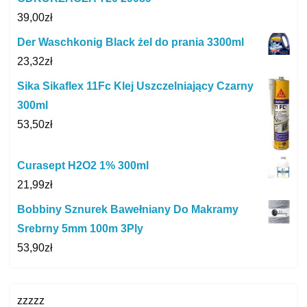
39,00
zł
Der Waschkonig Black żel do prania 3300ml
23,32
zł
Sika Sikaflex 11Fc Klej Uszczelniający Czarny
300ml
53,50
zł
Curasept H2O2 1% 300ml
21,99
zł
Bobbiny Sznurek Bawełniany Do Makramy
Srebrny 5mm 100m 3Ply
53,90
zł
zzzzz