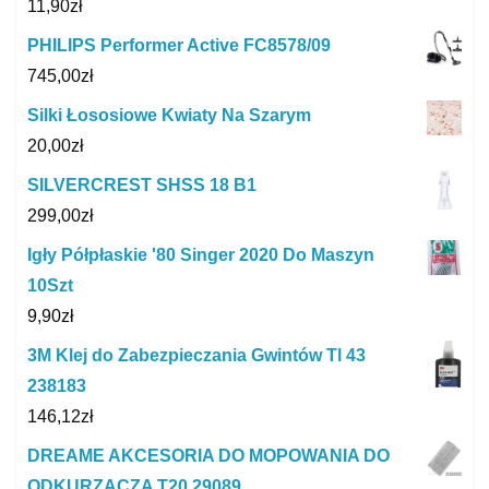
11,90
zł
PHILIPS Performer Active FC8578/09
745,00
zł
Silki Łososiowe Kwiaty Na Szarym
20,00
zł
SILVERCREST SHSS 18 B1
299,00
zł
Igły Półpłaskie '80 Singer 2020 Do Maszyn
10Szt
9,90
zł
3M Klej do Zabezpieczania Gwintów Tl 43
238183
146,12
zł
DREAME AKCESORIA DO MOPOWANIA DO
ODKURZACZA T20 29089