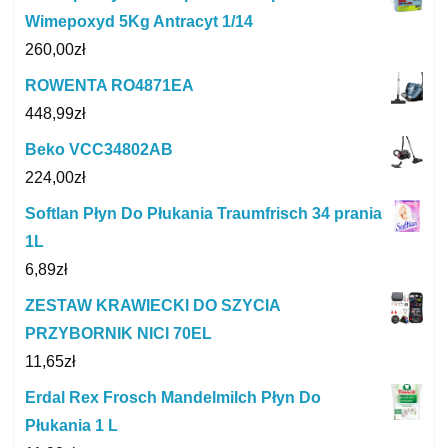
Wimepoxyd 5Kg Antracyt 1/14
260,00
zł
ROWENTA RO4871EA
448,99
zł
Beko VCC34802AB
224,00
zł
Softlan Płyn Do Płukania Traumfrisch 34 prania
1L
6,89
zł
ZESTAW KRAWIECKI DO SZYCIA
PRZYBORNIK NICI 70EL
11,65
zł
Erdal Rex Frosch Mandelmilch Płyn Do
Płukania 1 L