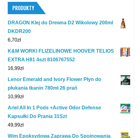
PRODUKTY
DRAGON Klej do Drewna D2 Wikolowy 200ml
DKDR200
6,70
zł
K&M WORKI FLIZELINOWE HOOVER TELIOS
EXTRA H81 4szt 8106767552
16,99
zł
Lenor Emerald and Ivory Flower Płyn do
płukania tkanin 780ml 26 prań
10,99
zł
Ariel All In 1 Pods +Active Odor Defense
Kapsułki Do Prania 31Szt
49,99
zł
Wim Epoksydowa Zaprawa Do Spoinowania