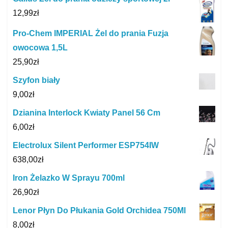
12,99
zł
Pro-Chem IMPERIAL Żel do prania Fuzja
owocowa 1,5L
25,90
zł
Szyfon biały
9,00
zł
Dzianina Interlock Kwiaty Panel 56 Cm
6,00
zł
Electrolux Silent Performer ESP754IW
638,00
zł
Iron Żelazko W Sprayu 700ml
26,90
zł
Lenor Płyn Do Płukania Gold Orchidea 750Ml
8,00
zł