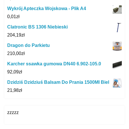
Wykrój Apteczka Wojskowa - Plik A4
0,01
zł
Clatronic BS 1306 Niebieski
204,19
zł
Dragon do Parkietu
210,00
zł
Karcher ssawka gumowa DN40 6.902-105.0
92,09
zł
Dzidziś Dzidziuś Balsam Do Prania 1500Ml Biel
21,98
zł
zzzzz