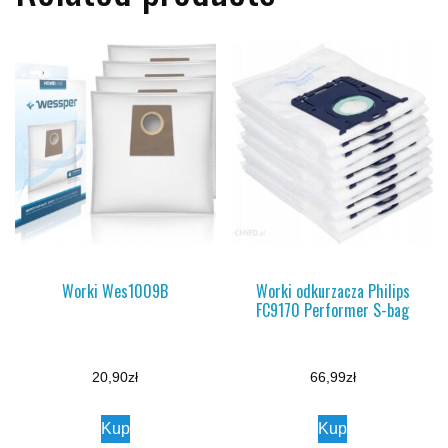
Worki Wes1009B
Worki odkurzacza Philips
FC9170 Performer S-bag
20,90
zł
66,99
zł
Kup
Kup