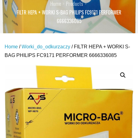
Home
Products
FILTR HEPA + WORKI S-BAG PHILIPS FC9171 PERFORMER
6666336085
Home
/
Worki_do_odkurzaczy
/ FILTR HEPA + WORKI S-
BAG PHILIPS FC9171 PERFORMER 6666336085