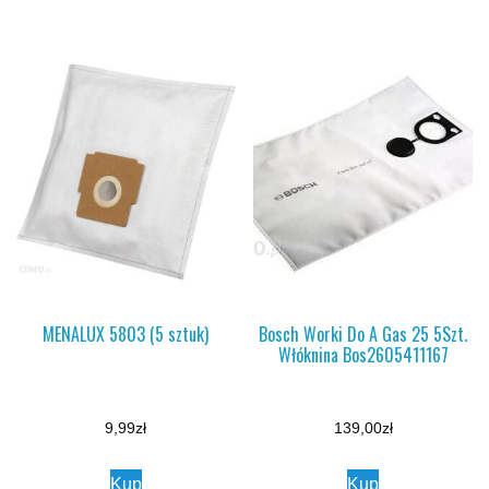
MENALUX 5803 (5 sztuk)
Bosch Worki Do A Gas 25 5Szt.
Włóknina Bos2605411167
9,99
zł
139,00
zł
Kup
Kup