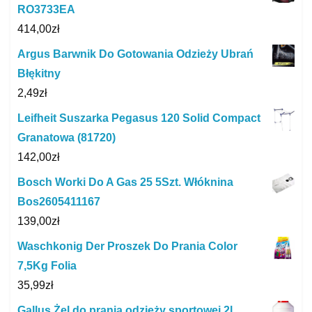
RO3733EA
414,00
zł
Argus Barwnik Do Gotowania Odzieży Ubrań
Błękitny
2,49
zł
Leifheit Suszarka Pegasus 120 Solid Compact
Granatowa (81720)
142,00
zł
Bosch Worki Do A Gas 25 5Szt. Włóknina
Bos2605411167
139,00
zł
Waschkonig Der Proszek Do Prania Color
7,5Kg Folia
35,99
zł
Gallus Żel do prania odzieży sportowej 2l