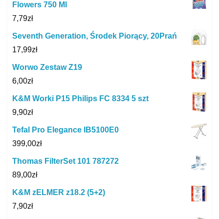
Flowers 750 Ml
7,79
zł
Seventh Generation, Środek Piorący, 20Prań
17,99
zł
Worwo Zestaw Z19
6,00
zł
K&M Worki P15 Philips FC 8334 5 szt
9,90
zł
Tefal Pro Elegance IB5100E0
399,00
zł
Thomas FilterSet 101 787272
89,00
zł
K&M zELMER z18.2 (5+2)
7,90
zł