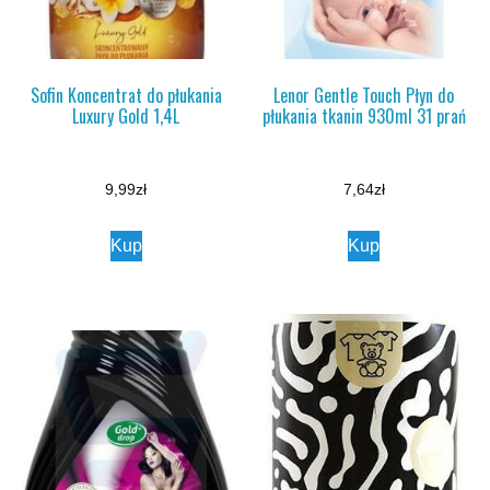
Sofin Koncentrat do płukania
Lenor Gentle Touch Płyn do
Luxury Gold 1,4L
płukania tkanin 930ml 31 prań
9,99
zł
7,64
zł
Kup
Kup