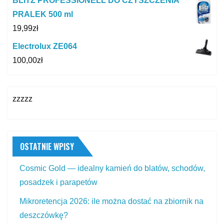
BLITZ PROFESSIONELL DO CZYSZCZENIA
PRALEK 500 ml
19,99
zł
Electrolux ZE064
100,00
zł
zzzzz
OSTATNIE WPISY
Cosmic Gold — idealny kamień do blatów, schodów,
posadzek i parapetów
Mikroretencja 2026: ile można dostać na zbiornik na
deszczówkę?