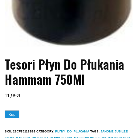
Tesori Płyn Do Płukania
Hammam 750Ml
11,99
zł
Kup
SKU:
29CF25118B26
CATEGORY:
PLYNY_DO_PLUKANIA
TAGS:
JANOME JUBILEE