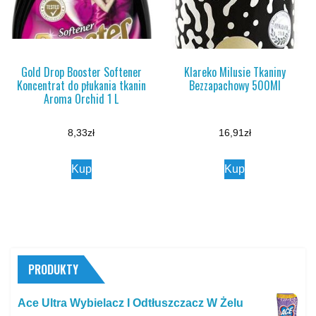
Gold Drop Booster Softener
Klareko Milusie Tkaniny
Koncentrat do płukania tkanin
Bezzapachowy 500Ml
Aroma Orchid 1 L
8,33
zł
16,91
zł
Kup
Kup
PRODUKTY
Ace Ultra Wybielacz I Odtłuszczacz W Żelu