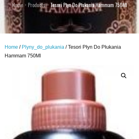
Home
Products
Tesori Płyn Do Płukania Hammam 750Ml
Home
/
Plyny_do_plukania
/ Tesori Płyn Do Płukania
Hammam 750Ml