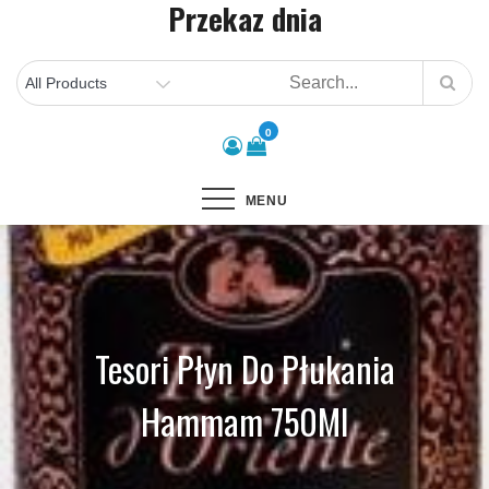
Przekaz dnia
Skip
to
content
0
MENU
Tesori Płyn Do Płukania
Hammam 750Ml