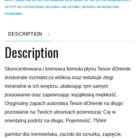
60507
,
MASZYNA DO SZYCIA RANKING 2020
,
MASZYNY DO SZYCIA RANKING 2021
,
SZTYFT DO CZYSZCZENIA ŻELAZKA JAK UZYWAC
,
WYKROJ NA MASECZKE
OCHRONNA
DESCRIPTION
Description
Skoncentrowana i kremowa formuła płynu Tesori dOriente
doskonale rozmiękcza włókna oraz redukuje złogi
mineralne w ich wnętrzu, ułatwiając tym samym
prasowanie oraz zapewniając wyjątkową miękkość.
Oryginalny zapach autorstwa Tesori dOriente na długo
pozostanie na Twoich ubraniach przenosząc Cię w
orientalną podróż na długo. Pojemność: 750ml
garnitur dla niemowlaka, zaciski do sznurka, zapięcie,