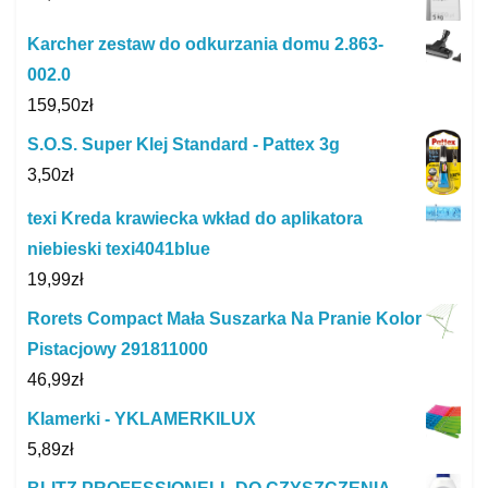
Karcher zestaw do odkurzania domu 2.863-
002.0
159,50
zł
S.O.S. Super Klej Standard - Pattex 3g
3,50
zł
texi Kreda krawiecka wkład do aplikatora
niebieski texi4041blue
19,99
zł
Rorets Compact Mała Suszarka Na Pranie Kolor
Pistacjowy 291811000
46,99
zł
Klamerki - YKLAMERKILUX
5,89
zł