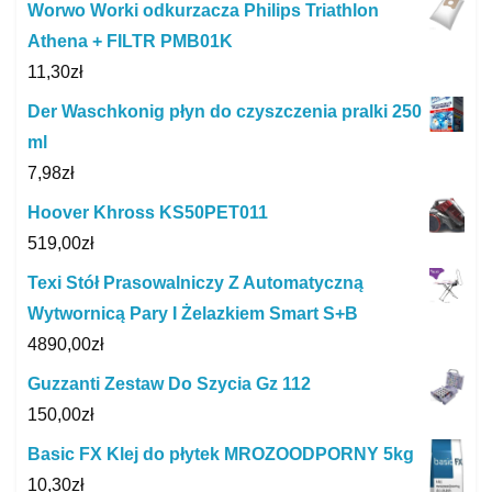
Worwo Worki odkurzacza Philips Triathlon
Athena + FILTR PMB01K
11,30
zł
Der Waschkonig płyn do czyszczenia pralki 250
ml
7,98
zł
Hoover Khross KS50PET011
519,00
zł
Texi Stół Prasowalniczy Z Automatyczną
Wytwornicą Pary I Żelazkiem Smart S+B
4890,00
zł
Guzzanti Zestaw Do Szycia Gz 112
150,00
zł
Basic FX Klej do płytek MROZOODPORNY 5kg
10,30
zł