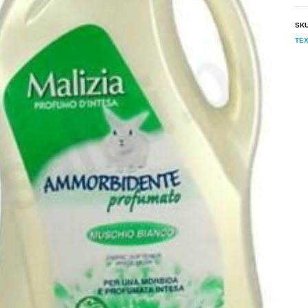
SK
TEX