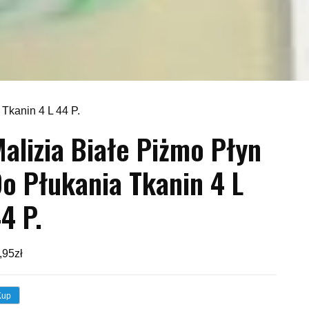
 Tkanin 4 L 44 P.
alizia Białe Piżmo Płyn
o Płukania Tkanin 4 L
4 P.
,95
zł
Kup