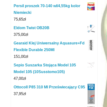
Persil proszek 70-140 wl/4,55kg kolor
Niemiecki
75,65
zł
Eldom Twist OB20B
375,00
zł
Gearaid Klej Uniwersalny Aquasure+Fd
Flexible Durable 250Ml
151,00
zł
Sepio Suszarka Stojąca Model 105
Model 105 (10Susstomo105)
47,00
zł
Ottocoll P85 310 Ml Przeświecający C95
37,95
zł