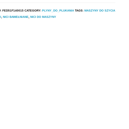
U:
FED51F140015
CATEGORY:
PLYNY_DO_PLUKANIA
TAGS:
MASZYNY DO SZYCIA
I
,
NICI BAWEŁNIANE
,
NICI DO MASZYNY