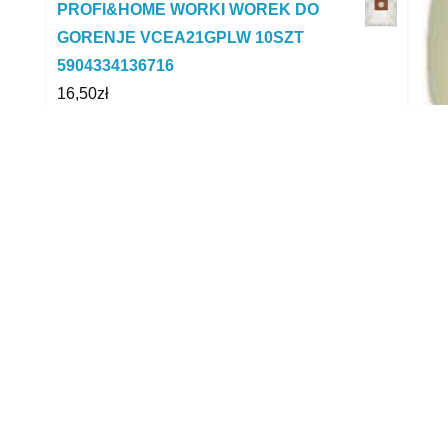
PROFI&HOME WORKI WOREK DO
GORENJE VCEA21GPLW 10SZT
5904334136716
16,50
zł
Argus Barwnik Do Gotowania Odzieży
Ubrań Błękitny
2,49
zł
D
Rowenta tekstylny worek ZR200940
D
Hygiene+ Aromatic Cotton Flower4 szt
34,99
zł
Mal
Nici talia 120 kolor 791 żółtozielony
piż
2,99
zł
zmi
Amica Suracon VM 7002
sof
499,00
zł
cia
AEG Wałek Szczotka obrotowa ssawki