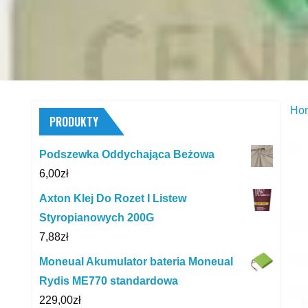
Ho
PRODUKTY
Podszewka Oddychająca Beżowa
6,00
zł
Axton Klej Do Rozet I Listew
Styropianowych 200G
7,88
zł
Moneual Akumulator bateria Moneual
Rydis ME770 standardowa
229,00
zł