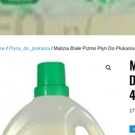
me
/
Plyny_do_plukania
/ Malizia Białe Piżmo Płyn Do Płukania
M
D
4
17