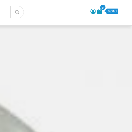
0
0,00zł