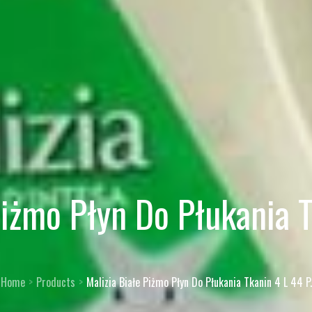
Piżmo Płyn Do Płukania T
Home
Products
Malizia Białe Piżmo Płyn Do Płukania Tkanin 4 L 44 P.