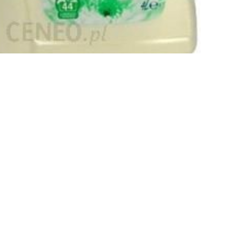
ESCRIPTION
escription
izia Białe piżmo – Płyn do płukania tkanin (poj. 4 l -44 prania
ma. Produkt głęboko wnika w strukturę materiału na długo zam
ękcza tkaniny ułatwiając ich prasowanie. Teraz w jeszcze wię
tshell dla dziewczynki, alpejska krowa, wytwornia slicznosci, ob
steczka wielkanocne przepisy, futerko białe, koszyczek z filcu 