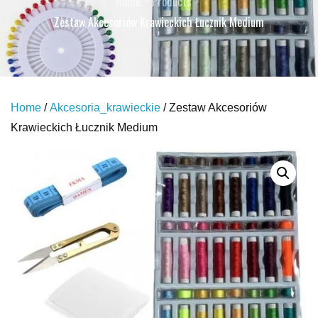
Home
Products
Zestaw Akcesoriów Krawieckich Łucznik Medium
Home
/
Akcesoria_krawieckie
/ Zestaw Akcesoriów
Krawieckich Łucznik Medium