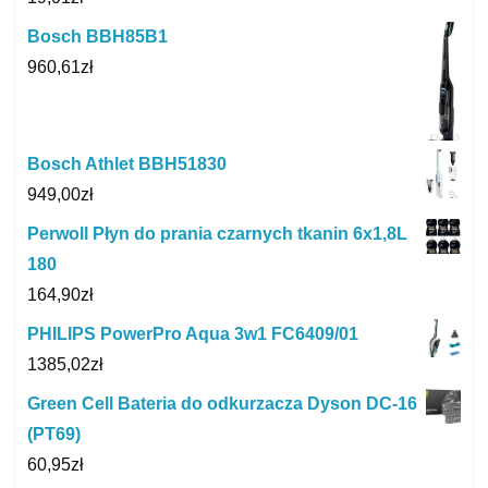
Bosch BBH85B1
960,61
zł
Bosch Athlet BBH51830
949,00
zł
Perwoll Płyn do prania czarnych tkanin 6x1,8L
180
164,90
zł
PHILIPS PowerPro Aqua 3w1 FC6409/01
1385,02
zł
Green Cell Bateria do odkurzacza Dyson DC-16
(PT69)
60,95
zł