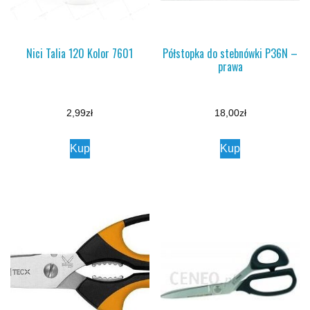
Nici Talia 120 Kolor 7601
Półstopka do stebnówki P36N –
prawa
2,99
zł
18,00
zł
Kup
Kup