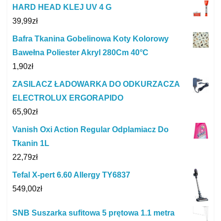
HARD HEAD KLEJ UV 4 G
39,99
zł
Bafra Tkanina Gobelinowa Koty Kolorowy
Bawełna Poliester Akryl 280Cm 40°C
1,90
zł
ZASILACZ ŁADOWARKA DO ODKURZACZA
ELECTROLUX ERGORAPIDO
65,90
zł
Vanish Oxi Action Regular Odplamiacz Do
Tkanin 1L
22,79
zł
Tefal X-pert 6.60 Allergy TY6837
549,00
zł
SNB Suszarka sufitowa 5 prętowa 1.1 metra