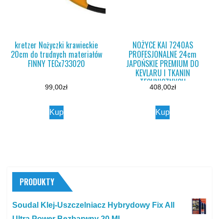
kretzer Nożyczki krawieckie
NOŻYCE KAI 7240AS
20cm do trudnych materiałów
PROFESJONALNE 24cm
FINNY TECx733020
JAPOŃSKIE PREMIUM DO
KEVLARU I TKANIN
TECHNICZNYCH
99,00
zł
408,00
zł
Kup
Kup
PRODUKTY
Soudal Klej-Uszczelniacz Hybrydowy Fix All
Ultra Power Bezbarwny 20 Ml