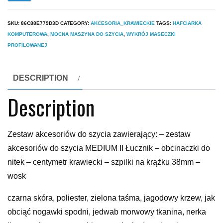
SKU:
86C88E779D3D
CATEGORY:
AKCESORIA_KRAWIECKIE
TAGS:
HAFCIARKA
KOMPUTEROWA
,
MOCNA MASZYNA DO SZYCIA
,
WYKRÓJ MASECZKI
PROFILOWANEJ
DESCRIPTION
Description
Zestaw akcesoriów do szycia zawierający: – zestaw
akcesoriów do szycia MEDIUM II Łucznik – obcinaczki do
nitek – centymetr krawiecki – szpilki na krążku 38mm –
wosk
czarna skóra, poliester, zielona taśma, jagodowy krzew, jak
obciąć nogawki spodni, jedwab morwowy tkanina, nerka