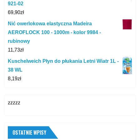
921-02
69,90
zł
Nić owerlokowa elastyczna Madeira
AEROFLOCK 100 - 1000m - kolor 9984 -
rubinowy
11,73
zł
Kuschelweich Płyn do płukania Letni Wiatr 1L -
38 WL
8,19
zł
zzzzz
OSTATNIE WPISY