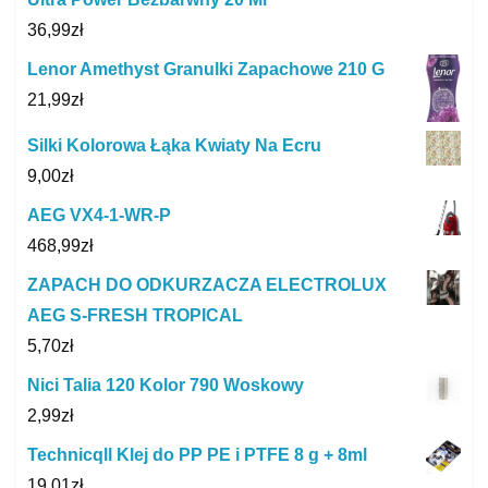
36,99
zł
Lenor Amethyst Granulki Zapachowe 210 G
21,99
zł
Silki Kolorowa Łąka Kwiaty Na Ecru
9,00
zł
AEG VX4-1-WR-P
468,99
zł
ZAPACH DO ODKURZACZA ELECTROLUX
AEG S-FRESH TROPICAL
5,70
zł
Nici Talia 120 Kolor 790 Woskowy
2,99
zł
Technicqll Klej do PP PE i PTFE 8 g + 8ml
19,01
zł