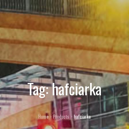
Tag:
hafciarka
Home
Products
hafciarka