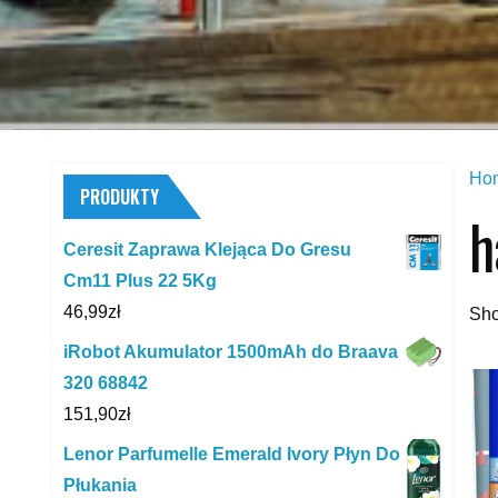
Ho
PRODUKTY
h
Ceresit Zaprawa Klejąca Do Gresu
Cm11 Plus 22 5Kg
46,99
zł
Sho
iRobot Akumulator 1500mAh do Braava
320 68842
151,90
zł
Lenor Parfumelle Emerald Ivory Płyn Do
Płukania