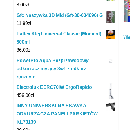
8,00
zł
Gfc Naszywka 3D Mld (Gft-30-004696) G
11,99
zł
Pattex Klej Universal Classic (Moment)
Vil
800ml
36,00
zł
PowerPro Aqua Bezprzewodowy
odkurzacz myjący 3w1 z odkurz.
ręcznym
Electrolux EERC70IW ErgoRapido
459,00
zł
INNY UNIWERSALNA SSAWKA
ODKURZACZA PANELI PARKIETÓW
KL73139