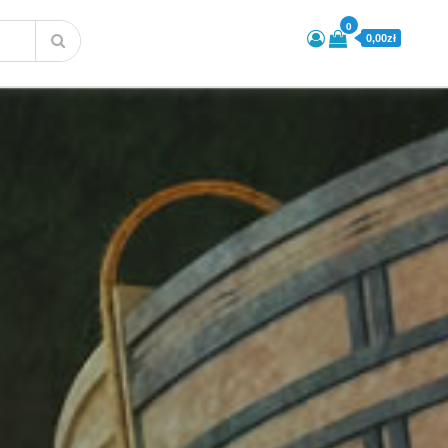
0
0,00zł