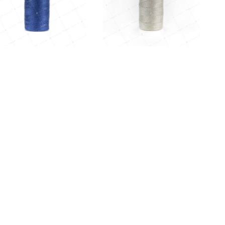
ci Talia 120 Kolor 736 Royal
Nici Talia 120 Kolor 790
Blue
Woskowy
2,99
zł
2,99
zł
Kup
Kup