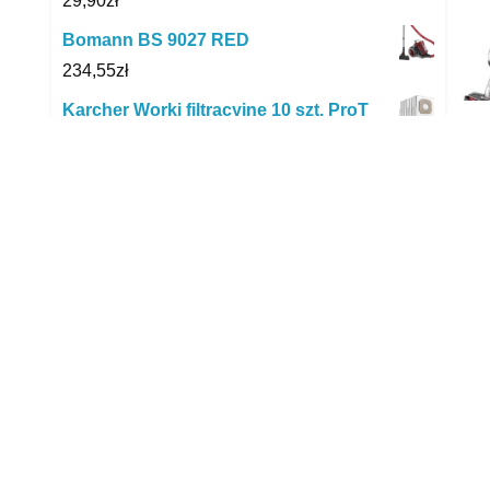
29,90
zł
Bomann BS 9027 RED
234,55
zł
Karcher Worki filtracyjne 10 szt. ProT
200 6.904-096.0
57,65
zł
Softlan Koncentrat Do Płukania
Vanilla&Orchidee 1L
6,39
zł
ROBOJET AKUMULATOR LI-ION
2600MAH - DUEL 3 RJD3A
179,00
zł
Dr. Beckmann Odplamiacz Klej Guma
Farba 50ml
10,99
zł