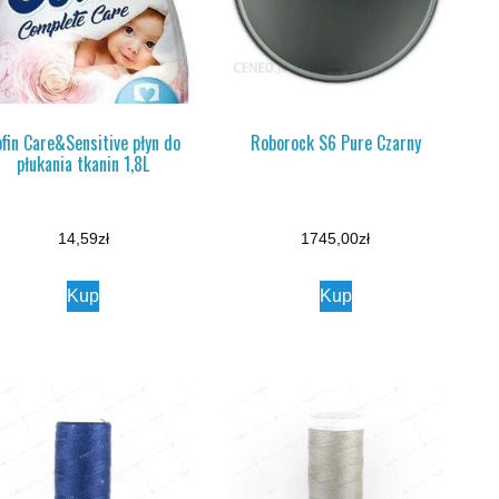
fin Care&Sensitive płyn do
Roborock S6 Pure Czarny
płukania tkanin 1,8L
14,59
zł
1745,00
zł
Kup
Kup