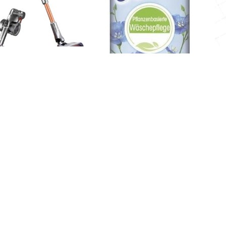
Jimmy H9 Pro
Płyn Płukania Softlan
Ni
Leinenbluten Kwiat Lnu
1499,00
zł
6,99
zł
Kup
Kup