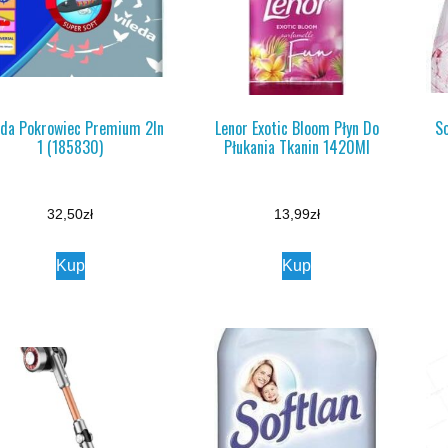
eda Pokrowiec Premium 2In
Lenor Exotic Bloom Płyn Do
So
1 (185830)
Płukania Tkanin 1420Ml
32,50
zł
13,99
zł
Kup
Kup