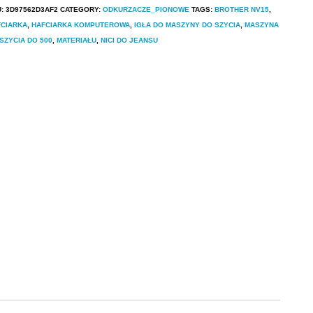
U:
3D97562D3AF2
CATEGORY:
ODKURZACZE_PIONOWE
TAGS:
BROTHER NV15
,
FCIARKA
,
HAFCIARKA KOMPUTEROWA
,
IGŁA DO MASZYNY DO SZYCIA
,
MASZYNA
SZYCIA DO 500
,
MATERIAŁU
,
NICI DO JEANSU