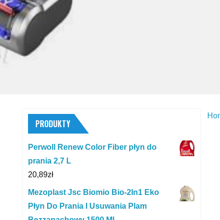
Ho
PRODUKTY
Perwoll Renew Color Fiber płyn do
prania 2,7 L
20,89
zł
Mezoplast Jsc Biomio Bio-2In1 Eko
Płyn Do Prania I Usuwania Plam
Bezzapachowy 1500 Ml