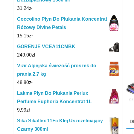
31,24
zł
Coccolino Płyn Do Płukania Koncentrat
Różowy Divine Petals
15,15
zł
GORENJE VCEA11CMBK
249,00
zł
Vizir Alpejska świeżość proszek do
prania 2,7 kg
48,80
zł
Lakma Płyn Do Płukania Perlux
Perfume Euphoria Koncentrat 1L
9,99
zł
Sika Sikaflex 11Fc Klej Uszczelniający
D
Czarny 300ml