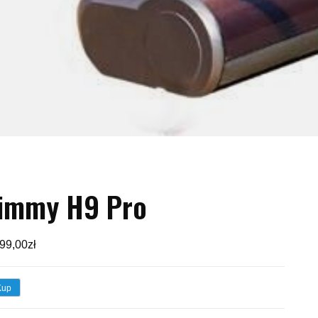
immy H9 Pro
99,00
zł
Kup