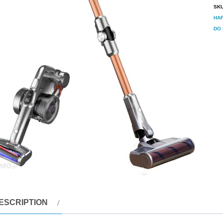
SK
HA
DO 
ESCRIPTION