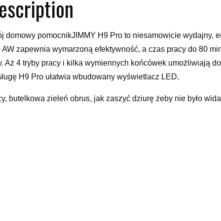
escription
j domowy pomocnikJIMMY H9 Pro to niesamowicie wydajny, e
 AW zapewnia wymarzoną efektywność, a czas pracy do 80 minu
y. Aż 4 tryby pracy i kilka wymiennych końcówek umożliwiają d
ługę H9 Pro ułatwia wbudowany wyświetlacz LED.
cy, butelkowa zieleń obrus, jak zaszyć dziurę żeby nie było wid
r łapacz snów, moda jesień zima 2019/2020, dynie halloween 
yy
elated products