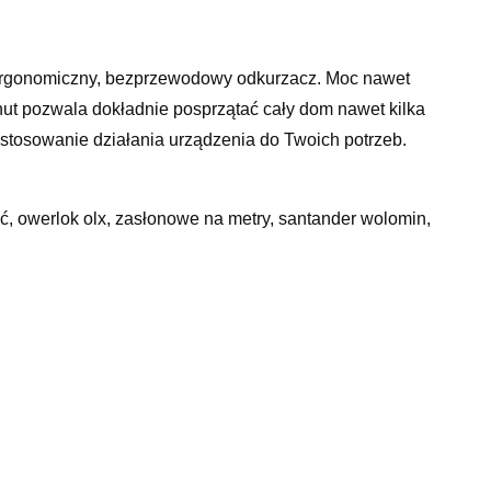
rgonomiczny, bezprzewodowy odkurzacz. Moc nawet
t pozwala dokładnie posprzątać cały dom nawet kilka
ostosowanie działania urządzenia do Twoich potrzeb.
ać, owerlok olx, zasłonowe na metry, santander wolomin,
do wydrukowania, mini szampan brokat