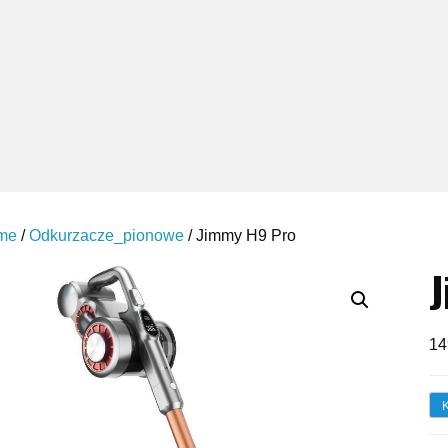
me
/
Odkurzacze_pionowe
/ Jimmy H9 Pro
J
14