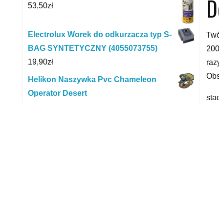
D
53,50
zł
Electrolux Worek do odkurzacza typ S-
Twó
BAG SYNTETYCZNY (4055073755)
200
19,90
zł
raz
Obs
Helikon Naszywka Pvc Chameleon
Operator Desert
sta
59,90
zł
wzó
Ecozone Kula Przeciw Osadzaniu Się
yyy
Kamienia W Pralce 1 Sztuka
54,80
zł
R
Oxford Pu Tkanina Ogrodowa Brązowa
10,00
zł
Litago Worki do Roomba i7 s9 Plus
Clean Base