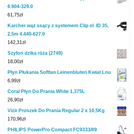
6.904-329.0
61,75
zł
Karcher wąż ssący z systemem Clip el. ID 35,
2,5m 4.440-627.0
142,31
zł
Szyfon dzika róża (2749)
18,00
zł
Płyn Płukania Softlan Leinenbluten Kwiat Lnu
6,99
zł
Coral Płyn Do Prania White 1,375L
26,90
zł
Vizir Proszek Do Prania Regular 2 x 10,5Kg
170,96
zł
PHILIPS PowerPro Compact FC9333/09