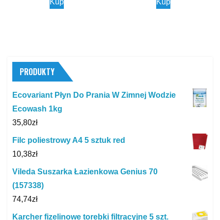
Kup
Kup
PRODUKTY
Ecovariant Płyn Do Prania W Zimnej Wodzie
Ecowash 1kg
35,80
zł
Filc poliestrowy A4 5 sztuk red
10,38
zł
Vileda Suszarka Łazienkowa Genius 70
(157338)
74,74
zł
Karcher fizelinowe torebki filtracyjne 5 szt.