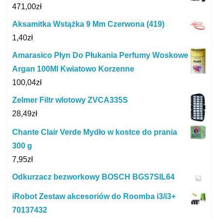
471,00
zł
Aksamitka Wstążka 9 Mm Czerwona (419)
1,40
zł
Amarasico Płyn Do Płukania Perfumy Woskowe
Argan 100Ml Kwiatowo Korzenne
100,04
zł
Zelmer Filtr wlotowy ZVCA335S
28,49
zł
Chante Clair Verde Mydło w kostce do prania
300 g
7,95
zł
Odkurzacz bezworkowy BOSCH BGS7SIL64
iRobot Zestaw akcesoriów do Roomba i3/i3+
70137432