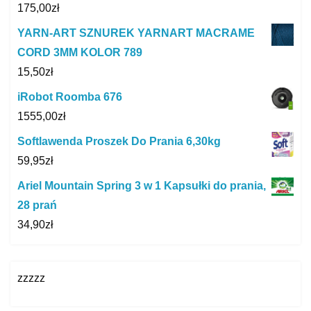
175,00
zł
YARN-ART SZNUREK YARNART MACRAME
CORD 3MM KOLOR 789
15,50
zł
iRobot Roomba 676
1555,00
zł
Softlawenda Proszek Do Prania 6,30kg
59,95
zł
Ariel Mountain Spring 3 w 1 Kapsułki do prania,
28 prań
34,90
zł
zzzzz