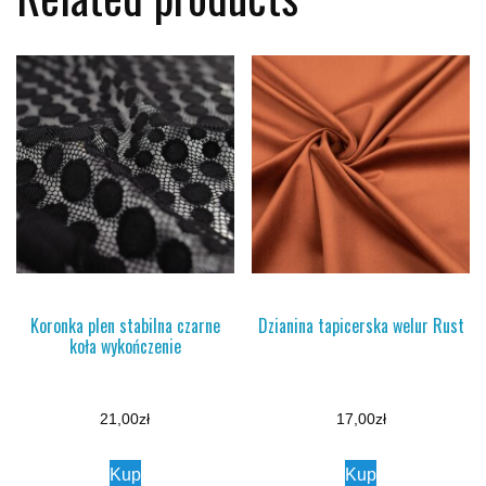
Koronka plen stabilna czarne
Dzianina tapicerska welur Rust
koła wykończenie
21,00
zł
17,00
zł
Kup
Kup