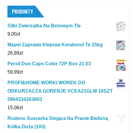
PRODUKTY
Silki Zwierzątka Na Beżowym Tle
9,00
zł
Mapei Zaprawa Klejowa Kerabond Te 25kg
26,99
zł
Persil Duo Caps Color 72P Box 21.03
59,99
zł
PROFI&HOME WORKI WOREK DO
ODKURZACZA GORENJE VCEA21GLW 10SZT
5904334263603
15,06
zł
Rodeno Suszarka Stojąca Na Pranie Bielizną
Kółka Duża (103)