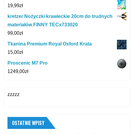
19,99
zł
kretzer Nożyczki krawieckie 20cm do trudnych
materiałów FINNY TECx733020
99,00
zł
Tkanina Premium Royal Oxford Krata
15,00
zł
Proscenic M7 Pro
1249,00
zł
zzzzz
OSTATNIE WPISY