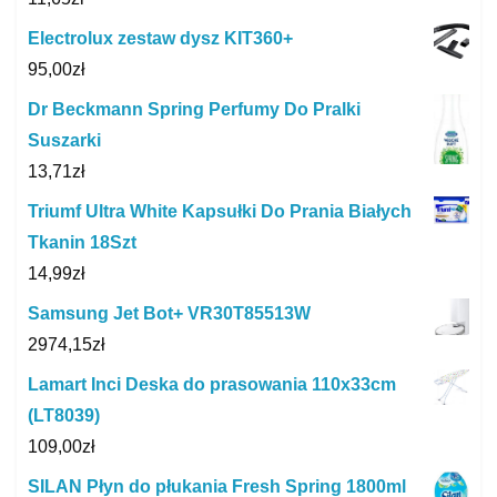
Electrolux zestaw dysz KIT360+
95,00
zł
Dr Beckmann Spring Perfumy Do Pralki
Suszarki
13,71
zł
Triumf Ultra White Kapsułki Do Prania Białych
Tkanin 18Szt
14,99
zł
Samsung Jet Bot+ VR30T85513W
2974,15
zł
Lamart Inci Deska do prasowania 110x33cm
(LT8039)
109,00
zł
SILAN Płyn do płukania Fresh Spring 1800ml