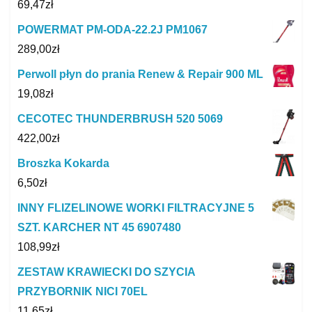
69,47
zł
POWERMAT PM-ODA-22.2J PM1067
289,00
zł
Perwoll płyn do prania Renew & Repair 900 ML
19,08
zł
CECOTEC THUNDERBRUSH 520 5069
422,00
zł
Broszka Kokarda
6,50
zł
INNY FLIZELINOWE WORKI FILTRACYJNE 5
SZT. KARCHER NT 45 6907480
108,99
zł
ZESTAW KRAWIECKI DO SZYCIA
PRZYBORNIK NICI 70EL
11,65
zł