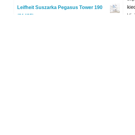
kie
Leifheit Suszarka Pegasus Tower 190
Vis
(81435)
206,00
zł
pud
Vizir Kapsułki Do Prania Alpen Fresh
mag
Uniwersalne 14 Prań
na 
20,99
zł
szy
Włóczka 100 G Niebieska
yyy
13,00
zł
Miele TurboTeQ STB305-3
R
449,00
zł
Lenor kapsułki do prania Allin1 PODs
Spring Awakening 63szt.
51,00
zł
Vileda Suszarka Łazienkowa Rewind 6