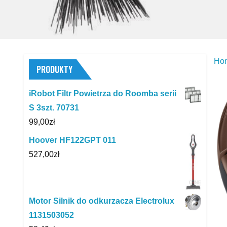
Ho
PRODUKTY
iRobot Filtr Powietrza do Roomba serii
S 3szt. 70731
99,00
zł
Hoover HF122GPT 011
527,00
zł
Motor Silnik do odkurzacza Electrolux
1131503052