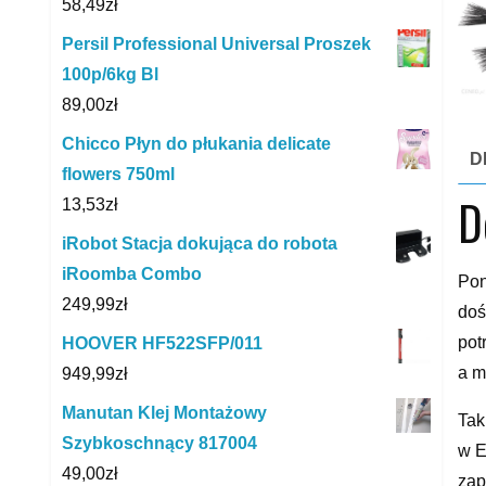
58,49
zł
Persil Professional Universal Proszek
100p/6kg Bl
89,00
zł
Chicco Płyn do płukania delicate
D
flowers 750ml
D
13,53
zł
iRobot Stacja dokująca do robota
iRoomba Combo
Pon
249,99
zł
doś
pot
HOOVER HF522SFP/011
a m
949,99
zł
Manutan Klej Montażowy
Tak
Szybkoschnący 817004
w E
49,00
zł
zap