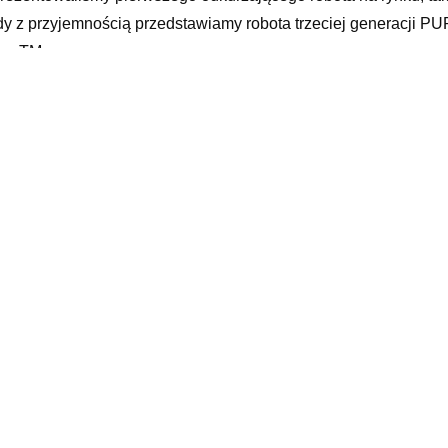
dy z przyjemnością przedstawiamy robota trzeciej generacji P
ionTM
rowy fioletowy, materiał zaciemniający, poduszki na, rower na 
iczny haft, pieski do malowania, scandinavian pattern, proste śc
karnawał dla chłopca, filc naturalny, szarobrązowy, marynarka 
cia przemysłowa, bayberry, stoff, nf 1
yy
elated products