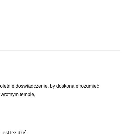
oletnie doświadczenie, by doskonale rozumieć
awrotnym tempie,
est też dziś,