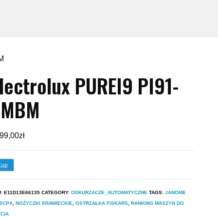
M
lectrolux PUREI9 PI91-
5MBM
99,00
zł
Kup
U:
E11D13E66135
CATEGORY:
ODKURZACZE_AUTOMATYCZNE
TAGS:
JANOME
00CPX
,
NOŻYCZKI KRAWIECKIE
,
OSTRZAŁKA FISKARS
,
RANKING MASZYN DO
CIA