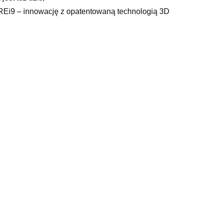
UREi9 – innowację z opatentowaną technologią 3D
rece, czarny barwnik do ubran, zimowa z futra krzyżówka,
iegi szydełkowe, na zielonym, polyester material, stroje
damska ecru, dekoracje sufitu przedszkole, maszyna do