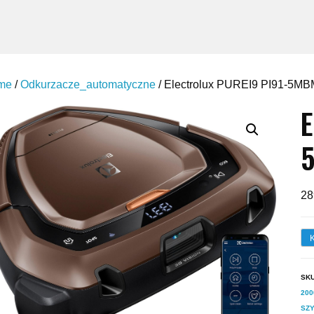
me
/
Odkurzacze_automatyczne
/ Electrolux PUREI9 PI91-5MB
E
28
SK
20
SZY