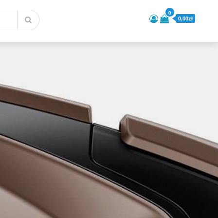
0
0,00zł