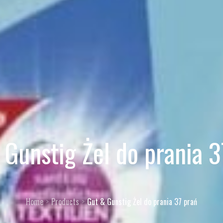
 Gunstig Żel do prania 3
Home
Products
Gut & Gunstig Żel do prania 37 prań