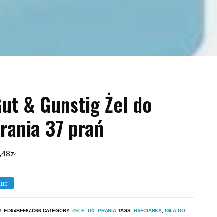
ut & Gunstig Żel do
rania 37 prań
,48
zł
Kup
U:
ED94BFF8AC66
CATEGORY:
ZELE_DO_PRANIA
TAGS:
HAFCIARKA
,
IGŁA DO