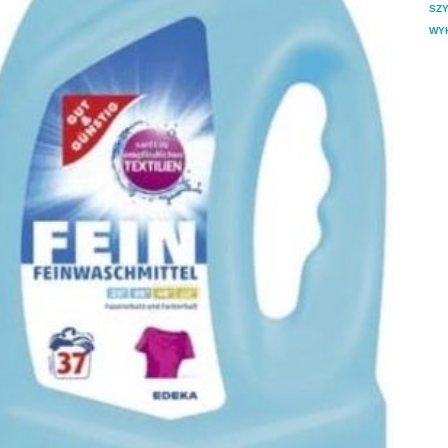
SZY
WY