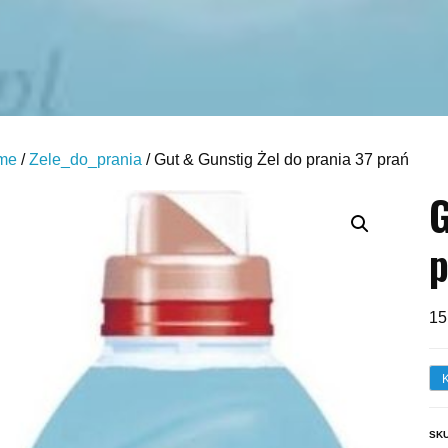
me
/
Zele_do_prania
/ Gut & Gunstig Żel do prania 37 prań
G
p
15
SK