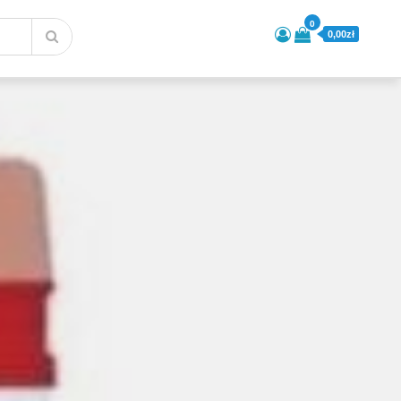
0
0,00zł