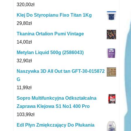
320,00
zł
Klej Do Styropianu Fixo Titan 1Kg
29,80
zł
Tkanina Ortalion Pumi Vintage
14,00
zł
Metylan Liquid 500g (2586043)
32,90
zł
Naszywka 3D All Out tan GFT-30-015872
G
11,99
zł
Sopro Multifunkcyjna Odkształcalna
Zaprawa Klejowa S1 No1 400 Pro
103,99
zł
Edl Płyn Zmiękczający Do Płukania