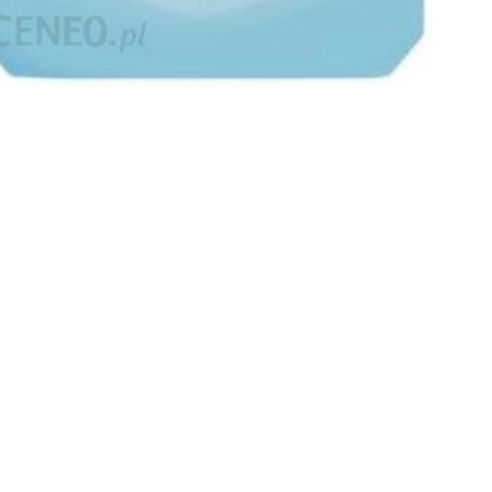
ESCRIPTION
escription
 Fein Feinwaschmittel Żel do prania ubrań delikatnych w tym 
wa wszelkie zabrudzenia w niskiej temperaturze już od 20 do 6
howają lepszy wygład i będą dłużej wyglądać jak nowe. Dzięki
ste i świeże. Zawiera aktywny środek, który chroni Twoją pral
ajność: minimum 37 prań
, motyl w pełnej krasie, sklep karina, flizeliny, zamsz materiał, su
zelina do ogrodu, noże do, jak uszyć sukienkę z koła, polar zielon