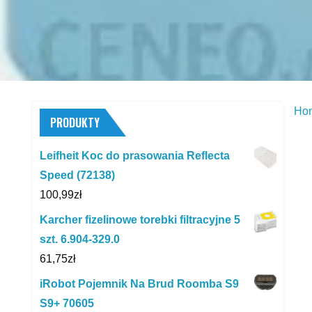
Ho
PRODUKTY
Leifheit Koc do prasowania Reflecta
Speed (72138)
100,99
zł
Karcher fizelinowe torebki filtracyjne 5
szt. 6.904-329.0
61,75
zł
iRobot Pojemnik Na Brud Roomba S9
S9+ 70605