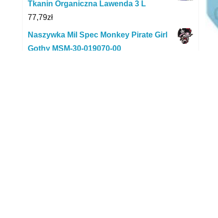
Tkanin Organiczna Lawenda 3 L
77,79
zł
Naszywka Mil Spec Monkey Pirate Girl
Gothy MSM-30-019070-00
27,00
zł
D
Ultra Proszek Do Prania Tkanin
D
Kolorowych 12X650G 10 Prań
94,80
zł
G&G
Naszywka 3D Texas Flag GFT-30-
usu
015862 G
zac
11,99
zł
czy
Sznurek Poliestrowy 5,5Mm Linka
Wyd
200Mb C.Zielony
efa
69,00
zł
fli
Zawieszka naprawa Suwaka suwak