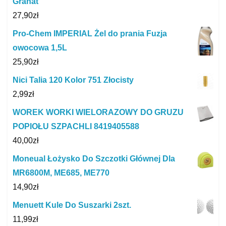
Granat
27,90
zł
Pro-Chem IMPERIAL Żel do prania Fuzja
owocowa 1,5L
25,90
zł
Nici Talia 120 Kolor 751 Złocisty
2,99
zł
WOREK WORKI WIELORAZOWY DO GRUZU
POPIOŁU SZPACHLI 8419405588
40,00
zł
Moneual Łożysko Do Szczotki Głównej Dla
MR6800M, ME685, ME770
14,90
zł
Menuett Kule Do Suszarki 2szt.
11,99
zł