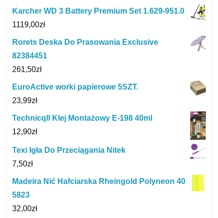
Karcher WD 3 Battery Premium Set 1.629-951.0
1119,00
zł
Rorets Deska Do Prasowania Exclusive
82384451
261,50
zł
EuroActive worki papierowe 5SZT.
23,99
zł
Technicqll Klej Montażowy E-198 40ml
12,90
zł
Texi Igła Do Przeciągania Nitek
7,50
zł
Madeira Nić Hafciarska Rheingold Polyneon 40
5823
32,00
zł