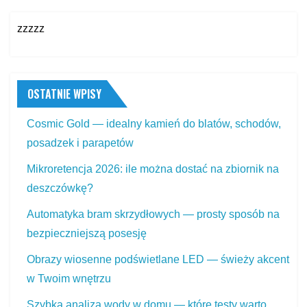
zzzzz
OSTATNIE WPISY
Cosmic Gold — idealny kamień do blatów, schodów,
posadzek i parapetów
Mikroretencja 2026: ile można dostać na zbiornik na
deszczówkę?
Automatyka bram skrzydłowych — prosty sposób na
bezpieczniejszą posesję
Obrazy wiosenne podświetlane LED — świeży akcent
w Twoim wnętrzu
Szybka analiza wody w domu — które testy warto