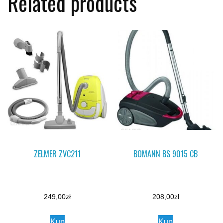
Related products
ZELMER ZVC211
BOMANN BS 9015 CB
249,00
zł
208,00
zł
Kup
Kup