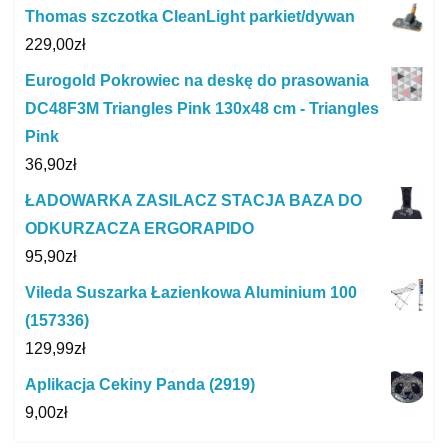
Thomas szczotka CleanLight parkiet/dywan
229,00
zł
Eurogold Pokrowiec na deskę do prasowania
DC48F3M Triangles Pink 130x48 cm - Triangles
Pink
36,90
zł
ŁADOWARKA ZASILACZ STACJA BAZA DO
ODKURZACZA ERGORAPIDO
95,90
zł
Vileda Suszarka Łazienkowa Aluminium 100
(157336)
129,99
zł
Aplikacja Cekiny Panda (2919)
9,00
zł