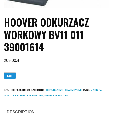
HOOVER ODKURZACZ
WORKOWY BV11 011
39001614
209,00
zł
Kup
SKU:
B0EF5680BE99
CATEGORY:
ODKURZACZE_TRADYCYJNE
TAGS:
JACK F4
,
NOŻYCE KRAWIECKIE FISKARS
,
WYKROJE BLUZEK
DESCRIPTION