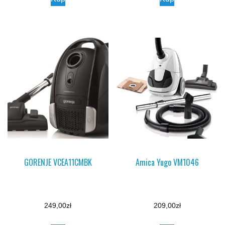
GORENJE VCEA11CMBK
Amica Yugo VM1046
249,00
zł
209,00
zł