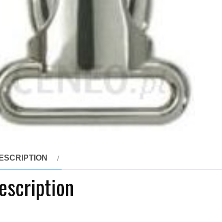
ESCRIPTION
escription
mra metalowa 20mm Nikiel