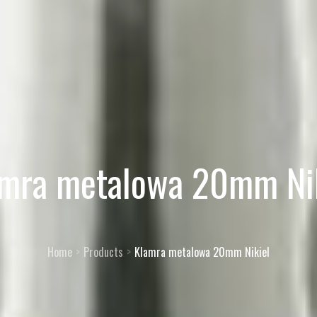
mra metalowa 20mm Nik
Home
Products
Klamra metalowa 20mm Nikiel