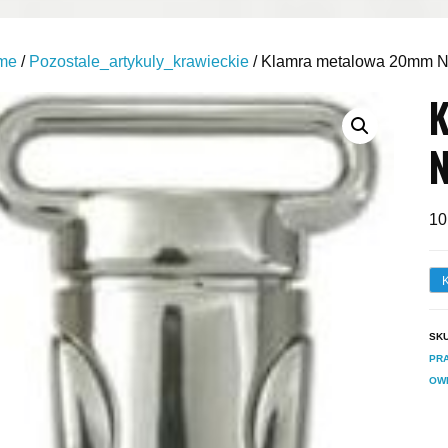
me
/
Pozostale_artykuly_krawieckie
/ Klamra metalowa 20mm Ni
N
10
SK
PR
OW