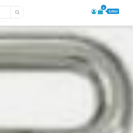
0
0,00zł