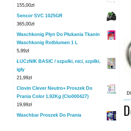
155,00
zł
Sencor SVC 1025GR
365,00
zł
Waschkonig Płyn Do Płukania Tkanin
Waschkonig Rotblumen 1 L
5,99
zł
ŁUCzNIK BASIC / szpulki, nici, szpilki,
igły
21,99
zł
Clovin Clever Neutro+ Proszek Do
D
Prania Color 1,92Kg (Clo000427)
D
19,99
zł
Waschbar Proszek Do Prania
Skoncentrowany 375 G Uniwersalny 5
Kla