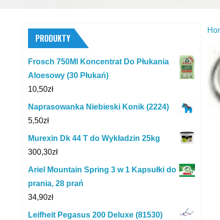
Ho
PRODUKTY
Frosch 750Ml Koncentrat Do Płukania
Aloesowy (30 Płukań)
10,50
zł
Naprasowanka Niebieski Konik (2224)
5,50
zł
Murexin Dk 44 T do Wykładzin 25kg
300,30
zł
Ariel Mountain Spring 3 w 1 Kapsułki do
prania, 28 prań
34,90
zł
Leifheit Pegasus 200 Deluxe (81530)