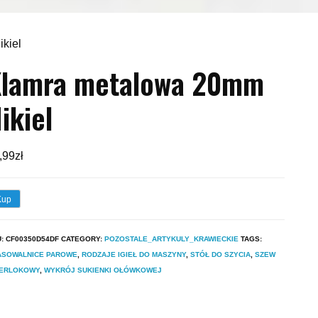
kiel
Klamra metalowa 20mm
ikiel
,99
zł
Kup
U:
CF00350D54DF
CATEGORY:
POZOSTALE_ARTYKULY_KRAWIECKIE
TAGS:
ASOWALNICE PAROWE
,
RODZAJE IGIEŁ DO MASZYNY
,
STÓŁ DO SZYCIA
,
SZEW
ERLOKOWY
,
WYKRÓJ SUKIENKI OŁÓWKOWEJ