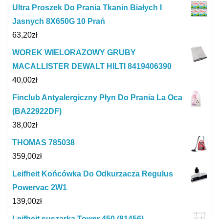
Ultra Proszek Do Prania Tkanin Białych I
Jasnych 8X650G 10 Prań
63,20
zł
WOREK WIELORAZOWY GRUBY
MACALLISTER DEWALT HILTI 8419406390
40,00
zł
Finclub Antyalergiczny Płyn Do Prania La Oca
(BA22922DF)
38,00
zł
THOMAS 785038
359,00
zł
Leifheit Końcówka Do Odkurzacza Regulus
Powervac 2W1
139,00
zł
Leifheit suszarka Tower 450 (81456)