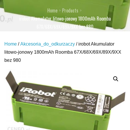
Home
Products
irobot Akumulator litowo-jonowy 1800mAh Roomba
67X/68X/69X/89X/9XX bez 980
Home
/
Akcesoria_do_odkurzaczy
/ irobot Akumulator
litowo-jonowy 1800mAh Roomba 67X/68X/69X/89X/9XX
bez 980