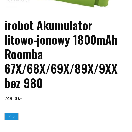
irobot Akumulator
litowo-jonowy 1800mAh
Roomba
67X/68X/69X/89X/9XX
bez 980
249,00
zł
Kup