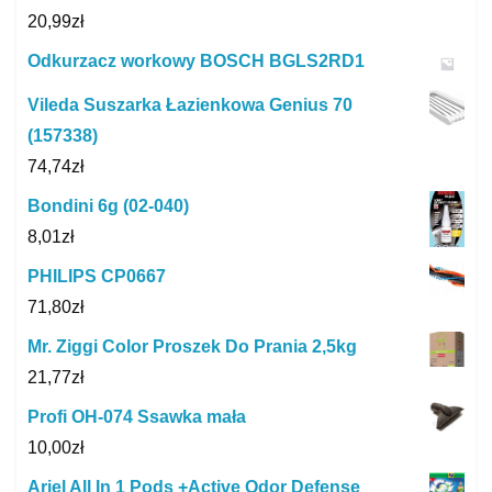
20,99
zł
Odkurzacz workowy BOSCH BGLS2RD1
Vileda Suszarka Łazienkowa Genius 70
(157338)
74,74
zł
Bondini 6g (02-040)
8,01
zł
PHILIPS CP0667
71,80
zł
Mr. Ziggi Color Proszek Do Prania 2,5kg
21,77
zł
Profi OH-074 Ssawka mała
10,00
zł
Ariel All In 1 Pods +Active Odor Defense