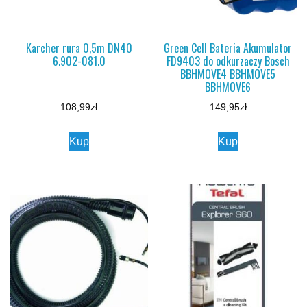
Karcher rura 0,5m DN40
Green Cell Bateria Akumulator
6.902-081.0
FD9403 do odkurzaczy Bosch
BBHMOVE4 BBHMOVE5
BBHMOVE6
108,99
zł
149,95
zł
Kup
Kup