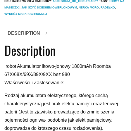
SKU:
04B5079279E4
CATEGORY:
AKCESORIA_DO_ODKURZACZY
TAGS:
FORMY NA
MASECZKI
,
JAK SZYĆ ŚCIEGIEM OWERLOKOWYM
,
NERKA MORO
,
RADEŁKO
,
WYKRÓJ MASKI OCHRONNEJ
DESCRIPTION
Description
irobot Akumulator litowo-jonowy 1800mAh Roomba
67X/68X/69X/89X/9XX bez 980
Właściwości i Zastosowanie:
Rodzaj akumulatora elektrycznego, którego cechą
charakterystyczną jest brak efektu pamięci oraz leniwej
baterii (Jest to zjawisko prowadzące do zmniejszenia
pojemności ogniwa- podobnie jak efekt pamięciowy,
doprowadza do krótszego czasu rozładowania).