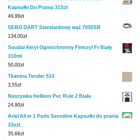
Kapsułki Do Prania 31Szt
49,99
zł
SEBO DART Standardowy wąż 7050SB
134,00
zł
Soudal Akryl Ogniochronny Firecryl Fr Biały
310ml
50,00
zł
Tkanina Tender 514
3,55
zł
Naszywka Helikon Pvc Rule 2 Biała
24,90
zł
Ariel All in 1 Pods Sensitive Kapsułki do prania
33szt.
35,66
zł