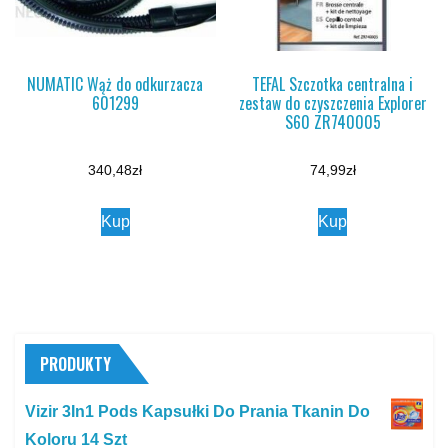
NUMATIC Wąż do odkurzacza
TEFAL Szczotka centralna i
601299
zestaw do czyszczenia Explorer
S60 ZR740005
340,48
zł
74,99
zł
Kup
Kup
PRODUKTY
Vizir 3In1 Pods Kapsułki Do Prania Tkanin Do
Koloru 14 Szt