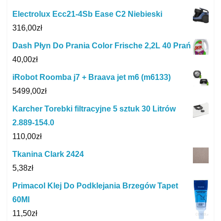
Electrolux Ecc21-4Sb Ease C2 Niebieski
316,00
zł
Dash Płyn Do Prania Color Frische 2,2L 40 Prań
40,00
zł
iRobot Roomba j7 + Braava jet m6 (m6133)
5499,00
zł
Karcher Torebki filtracyjne 5 sztuk 30 Litrów
2.889-154.0
110,00
zł
Tkanina Clark 2424
5,38
zł
Primacol Klej Do Podklejania Brzegów Tapet
60Ml
11,50
zł