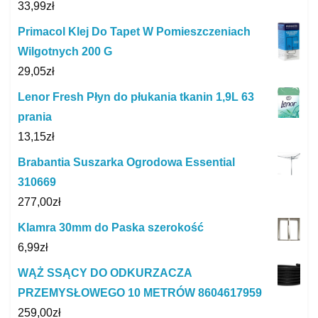
33,99
zł
Primacol Klej Do Tapet W Pomieszczeniach
Wilgotnych 200 G
29,05
zł
Lenor Fresh Płyn do płukania tkanin 1,9L 63
prania
13,15
zł
Brabantia Suszarka Ogrodowa Essential
310669
277,00
zł
Klamra 30mm do Paska szerokość
6,99
zł
WĄŻ SSĄCY DO ODKURZACZA
PRZEMYSŁOWEGO 10 METRÓW 8604617959
259,00
zł