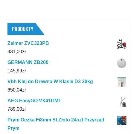
PRODUKTY
Zelmer ZVC323PB
331,00
zł
GERMANN ZB200
145,99
zł
Vbh Klej do Drewna W Klasie D3 30kg
650,04
zł
AEG EasyGO VX41GMT
789,00
zł
Prym Oczka Fi8mm St.Złoto 24szt Przyrząd
Prym