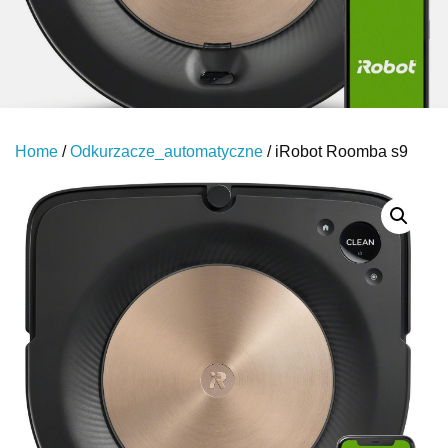
Home
/
Odkurzacze_automatyczne
/ iRobot Roomba s9