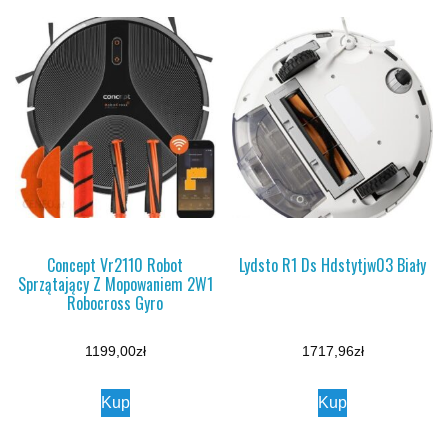
Concept Vr2110 Robot
Lydsto R1 Ds Hdstytjw03 Biały
Sprzątający Z Mopowaniem 2W1
Robocross Gyro
1199,00
zł
1717,96
zł
Kup
Kup