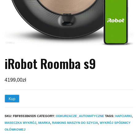
iRobot Roomba s9
4199,00
zł
Kup
SKU:
FBF8553B65D5
CATEGORY:
ODKURZACZE_AUTOMATYCZNE
TAGS:
HAFCIARKI
,
MASECZKA WYKRÓJ
,
MIARKA
,
RANKING MASZYN DO SZYCIA
,
WYKRÓJ SPÓDNICY
OŁÓWKOWEJ