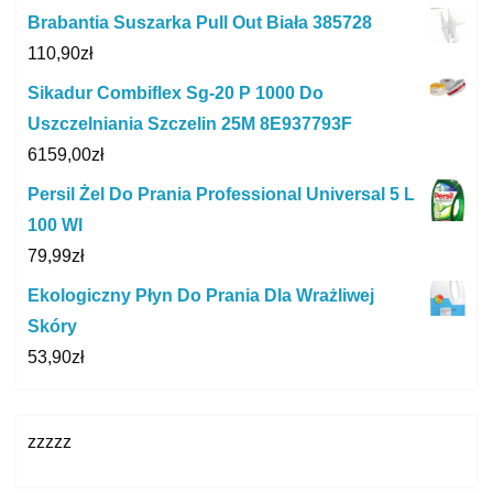
Brabantia Suszarka Pull Out Biała 385728
110,90
zł
Sikadur Combiflex Sg-20 P 1000 Do
Uszczelniania Szczelin 25M 8E937793F
6159,00
zł
Persil Żel Do Prania Professional Universal 5 L
100 Wl
79,99
zł
Ekologiczny Płyn Do Prania Dla Wrażliwej
Skóry
53,90
zł
zzzzz