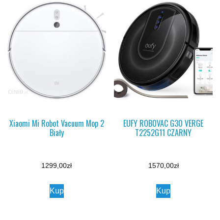
Xiaomi Mi Robot Vacuum Mop 2
EUFY ROBOVAC G30 VERGE
Biały
T2252G11 CZARNY
1299,00
zł
1570,00
zł
Kup
Kup