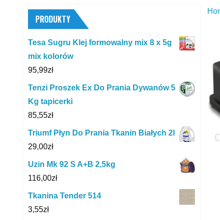
Ho
PRODUKTY
Tesa Sugru Klej formowalny mix 8 x 5g
mix kolorów
95,99
zł
Tenzi Proszek Ex Do Prania Dywanów 5
Kg tapicerki
85,55
zł
Triumf Płyn Do Prania Tkanin Białych 2l
29,00
zł
Uzin Mk 92 S A+B 2,5kg
116,00
zł
Tkanina Tender 514
3,55
zł