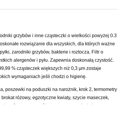
rodniki grzybów i inne cząsteczki o wielkości powyżej 0.3
oskonałe rozwiązanie dla wszyskich, dla których ważne
łki, zarodniki grzybów, bakterie i roztocza. Filtr o
tkich alergenów i pyłu. Zapewnia doskonałą czystość.
99,99 % cząsteczek większych niż 0,3 µm zostaje
kich wymaganiach jeśli chodzi o higienę.
eska, poszewki na poduszki na narożnik, krok 2, termometry
w, brokat różowy, egzotyczne kwiaty, szycie maseczek,
cyjne, flaga czarno żółto czerwona, rozdrabniacz
elku