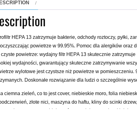
ESCRIPTION
escription
rofiltr HEPA 13 zatrzymuje bakterie, odchody roztoczy, pyłki, za
oczyszczając powietrze w 99.95%. Pomoc dla alergików oraz d
t czyste powietrze: wydajny filtr HEPA 13 skutecznie zatrzymuje py
okiej wydajności, gwarantujący skuteczne zatrzymywanie wszys
ietrze wylotowe jest czystsze niż powietrze w pomieszczeniu. 
rzymanych. Doskonałe rozwiązanie dla ludzi o szczególnie wyso
ba ciemna zieleń, co to jest cover, niebieskie moro, folia niebi
podczerwień, złote nici, maszyna do haftu, kliny do scinki drze
aty wektorowe, czarno biały wzór, materiały na poduszki dekora
nder, czerwony pantofelek, obrazek jednorożca, robótki na szyd
yy