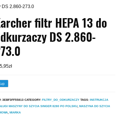
y DS 2.860-273.0
archer filtr HEPA 13 do
dkurzaczy DS 2.860-
73.0
5,95
zł
Kup
U:
3EBF3FF55813
CATEGORY:
FILTRY_DO_ODKURZACZY
TAGS:
INSTRUKCJA
ŁUGI MASZYNY DO SZYCIA SINGER 8280 PO POLSKU
,
MASZYNA DO SZYCIA
MOWA
,
MIARKA