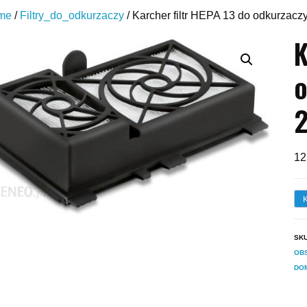
me
/
Filtry_do_odkurzaczy
/ Karcher filtr HEPA 13 do odkurzacz
K
o
2
12
SK
OBS
DO