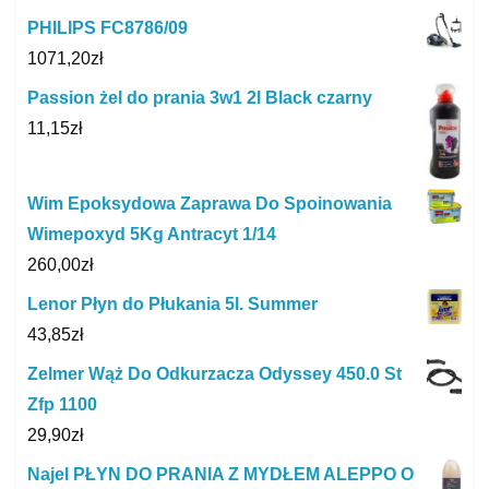
PHILIPS FC8786/09
1071,20
zł
Passion żel do prania 3w1 2l Black czarny
11,15
zł
Wim Epoksydowa Zaprawa Do Spoinowania
Wimepoxyd 5Kg Antracyt 1/14
260,00
zł
Lenor Płyn do Płukania 5l. Summer
43,85
zł
Zelmer Wąż Do Odkurzacza Odyssey 450.0 St
Zfp 1100
29,90
zł
Najel PŁYN DO PRANIA Z MYDŁEM ALEPPO O