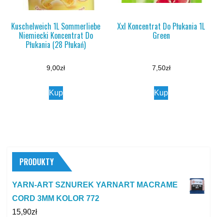
Kuschelweich 1L Sommerliebe
Xxl Koncentrat Do Płukania 1L
Niemiecki Koncentrat Do
Green
Płukania (28 Płukań)
9,00
zł
7,50
zł
Kup
Kup
PRODUKTY
YARN-ART SZNUREK YARNART MACRAME
CORD 3MM KOLOR 772
15,90
zł