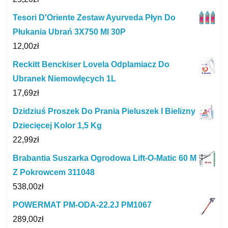
Tesori D'Oriente Zestaw Ayurveda Płyn Do
Płukania Ubrań 3X750 Ml 30P
12,00
zł
Reckitt Benckiser Lovela Odplamiacz Do
Ubranek Niemowlęcych 1L
17,69
zł
Dzidziuś Proszek Do Prania Pieluszek I Bielizny
Dziecięcej Kolor 1,5 Kg
22,99
zł
Brabantia Suszarka Ogrodowa Lift-O-Matic 60 M
Z Pokrowcem 311048
538,00
zł
POWERMAT PM-ODA-22.2J PM1067
289,00
zł