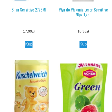
Silan Sensitive 2775Ml
Płyn do Płukania Lenor Sensitive
70p/ 1,75L
17,99
zł
18,35
zł
Kup
Kup