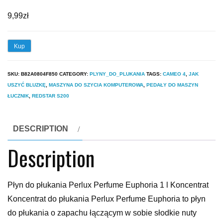
9,99
zł
Kup
SKU:
B82A0804F850
CATEGORY:
PLYNY_DO_PLUKANIA
TAGS:
CAMEO 4
,
JAK
USZYĆ BLUZKĘ
,
MASZYNA DO SZYCIA KOMPUTEROWA
,
PEDAŁY DO MASZYN
ŁUCZNIK
,
REDSTAR S200
DESCRIPTION
Description
Płyn do płukania Perlux Perfume Euphoria 1 l Koncentrat
Koncentrat do płukania Perlux Perfume Euphoria to płyn
do płukania o zapachu łączącym w sobie słodkie nuty