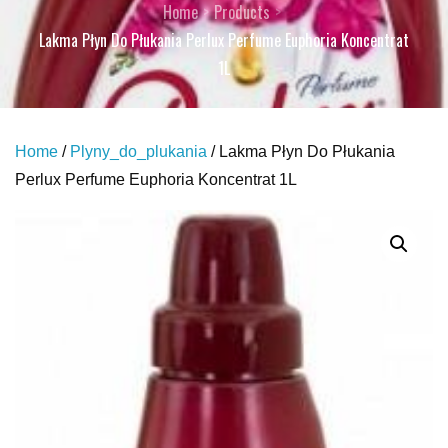
Home
Products
Lakma Płyn Do Płukania Perlux Perfume Euphoria Koncentrat
1L
Home
/
Plyny_do_plukania
/ Lakma Płyn Do Płukania
Perlux Perfume Euphoria Koncentrat 1L