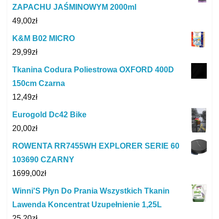
ZAPACHU JAŚMINOWYM 2000ml
49,00
zł
K&M B02 MICRO
29,99
zł
Tkanina Codura Poliestrowa OXFORD 400D
150cm Czarna
12,49
zł
Eurogold Dc42 Bike
20,00
zł
ROWENTA RR7455WH EXPLORER SERIE 60
103690 CZARNY
1699,00
zł
Winni'S Płyn Do Prania Wszystkich Tkanin
Lawenda Koncentrat Uzupełnienie 1,25L
25,20
zł