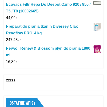
Ecovacs Filtr Hepa Do Deebot Ozmo 920 / 950 /
T5 / T8 (10002665)
44,99
zł
Preparat do prania tkanin Diversey Clax
Revoflow PRO, 4 kg
247,48
zł
Perwoll Renew & Blossom płyn do prania 1800
ml
16,89
zł
zzzzz
OSTATNIE WPISY