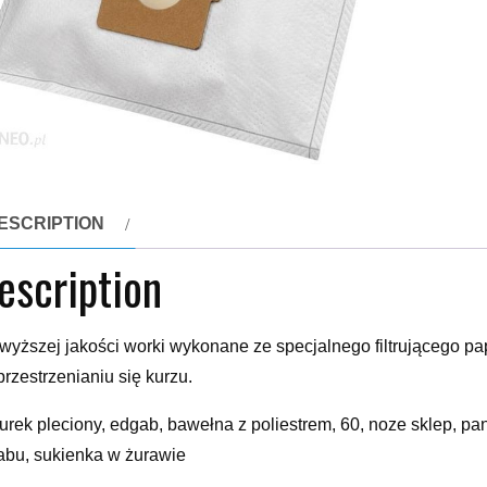
ESCRIPTION
escription
wyższej jakości worki wykonane ze specjalnego filtrującego p
przestrzenianiu się kurzu.
urek pleciony, edgab, bawełna z poliestrem, 60, noze sklep, panc
abu, sukienka w żurawie