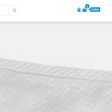
0
0,00zł