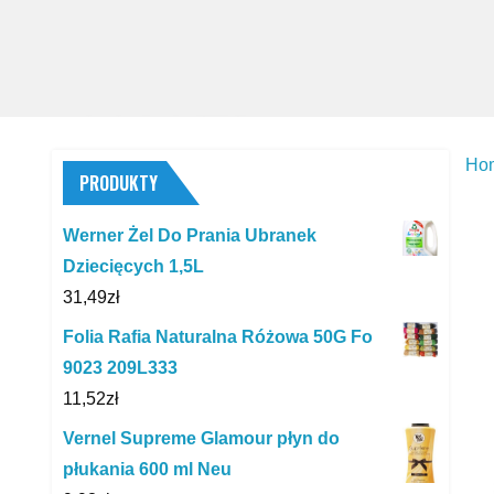
Ho
PRODUKTY
Werner Żel Do Prania Ubranek
Dziecięcych 1,5L
31,49
zł
Folia Rafia Naturalna Różowa 50G Fo
9023 209L333
11,52
zł
Vernel Supreme Glamour płyn do
płukania 600 ml Neu