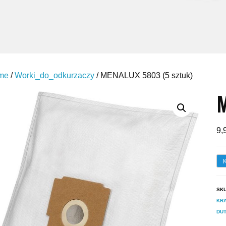
me
/
Worki_do_odkurzaczy
/ MENALUX 5803 (5 sztuk)
M
9,
SK
KR
DU