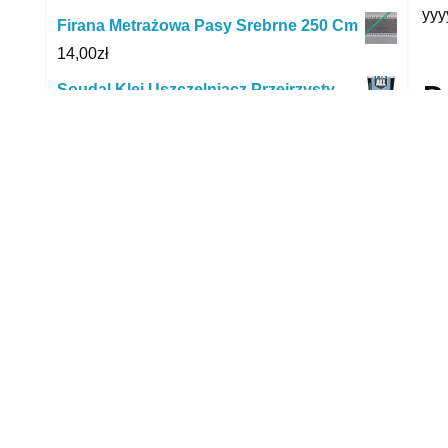
yyy
Firana Metrażowa Pasy Srebrne 250 Cm
14,00
zł
R
Soudal Klej Uszczelniacz Przejrzysty
125Ml
21,99
zł
Zelmer Elf Oddysey Cobra IZ-321.0081
43,55
zł
Żel Do Prania Colon Vanish Powergel
118,00
zł
Eurogold Suszarka Na Pranie Millena
Magic Smart Biało-Niebieski
119,99
zł
Ariadna Zestaw Nici Do Szycia Skór
K&
Leather