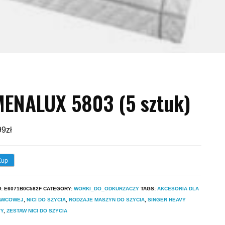
ENALUX 5803 (5 sztuk)
99
zł
Kup
U:
E6071B0C582F
CATEGORY:
WORKI_DO_ODKURZACZY
TAGS:
AKCESORIA DLA
AWCOWEJ
,
NICI DO SZYCIA
,
RODZAJE MASZYN DO SZYCIA
,
SINGER HEAVY
TY
,
ZESTAW NICI DO SZYCIA