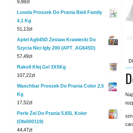
9,98
zł
Lovela Proszek Do Prania Bieli Family
4,1 Kg
51,13
zł
Aptel Ag645D Zestaw Krawiecki Do
Szycia Nici Igły 200 (APT_AG645D)
57,49
zł
D
Rakoll Klej Gxl 3X5Kg
D
107,22
zł
Waschbar Proszek Do Prania Color 2,5
Kg
Naj
17,52
zł
roz
Perle Żel Do Prania 5,65L Kolor
szn
(Ofe000119)
car
44,47
zł