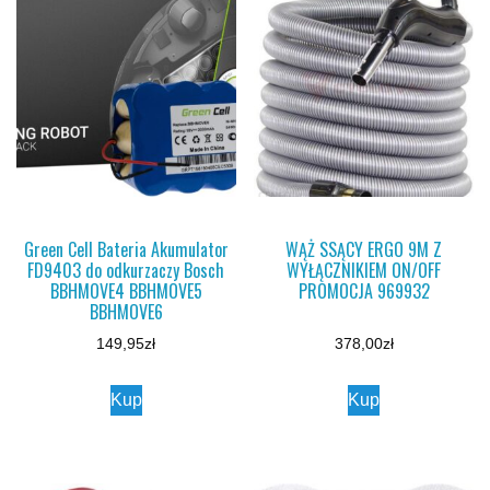
Green Cell Bateria Akumulator
WĄŻ SSĄCY ERGO 9M Z
FD9403 do odkurzaczy Bosch
WYŁĄCZNIKIEM ON/OFF
BBHMOVE4 BBHMOVE5
PROMOCJA 969932
BBHMOVE6
149,95
zł
378,00
zł
Kup
Kup