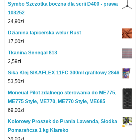
Symbo Szczotka boczna dla serii D400 - prawa
103252
24,90
zł
Dzianina tapicerska welur Rust
17,00
zł
Tkanina Senegal 813
2,59
zł
Sika Klej SIKAFLEX 11FC 300ml grafitowy 2846
53,50
zł
Moneual Pilot zdalnego sterowania do ME775,
ME775 Style, ME770, ME770 Style, ME685
69,00
zł
Kolorowy Proszek do Prania Lawenda, Słodka
Pomarańcza 1 kg Klareko
39,00
zł