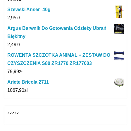
Szewski Anser- 40g
2,95
zł
Argus Barwnik Do Gotowania Odzieży Ubrań
Błękitny
2,49
zł
ROWENTA SZCZOTKA ANIMAL + ZESTAW DO
CZYSZCZENIA S80 ZR1770 ZR177003
79,99
zł
Ariete Bricola 2711
1067,90
zł
zzzzz