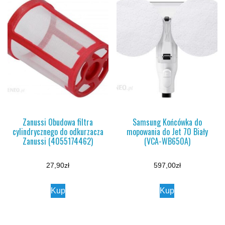
Zanussi Obudowa filtra
Samsung Końcówka do
cylindrycznego do odkurzacza
mopowania do Jet 70 Biały
Zanussi (4055174462)
(VCA-WB650A)
27,90
zł
597,00
zł
Kup
Kup