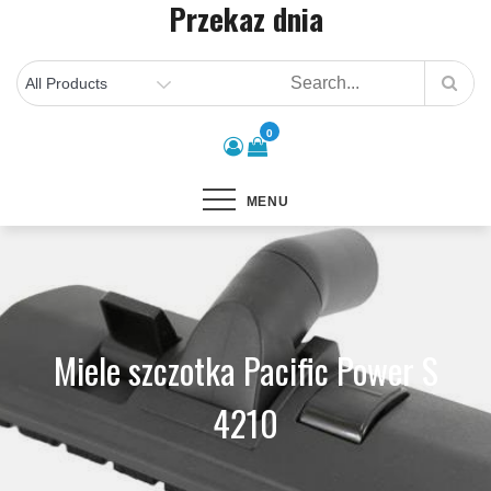
Przekaz dnia
Skip
to
content
0
MENU
Miele szczotka Pacific Power S
4210