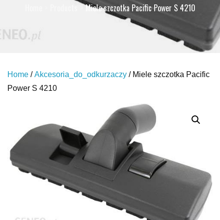
Home
Products
Miele szczotka Pacific Power S 4210
Home
/
Akcesoria_do_odkurzaczy
/ Miele szczotka Pacific
Power S 4210