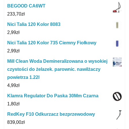
BEGOOD CA6WT
233,70
zł
Nici Talia 120 Kolor 8083
2,99
zł
Nici Talia 120 Kolor 735 Ciemny Fiołkowy
2,99
zł
Mill Clean Woda Demineralizowana o wysokiej
czystości do żelazek. parownic. nawilżaczy
powietrza 1.22l
4,99
zł
Klamra Regulator Do Paska 30Mm Czarna
1,80
zł
RedKey F10 Odkurzacz bezprzewodowy
839,00
zł