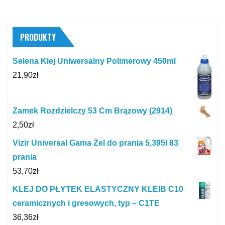
PRODUKTY
Selena Klej Uniwersalny Polimerowy 450ml
21,90
zł
Zamek Rozdzielczy 53 Cm Brązowy (2914)
2,50
zł
Vizir Universal Gama Żel do prania 5,395l 83
prania
53,70
zł
KLEJ DO PŁYTEK ELASTYCZNY KLEIB C10
ceramicznych i gresowych, typ – C1TE
36,36
zł