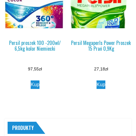
Persil proszek 100 -200wl/
Persil Megaperls Power Proszek
6,5kg kolor Niemiecki
15 Prań 0,9Kg
97,55
zł
27,18
zł
Kup
Kup
PRODUKTY