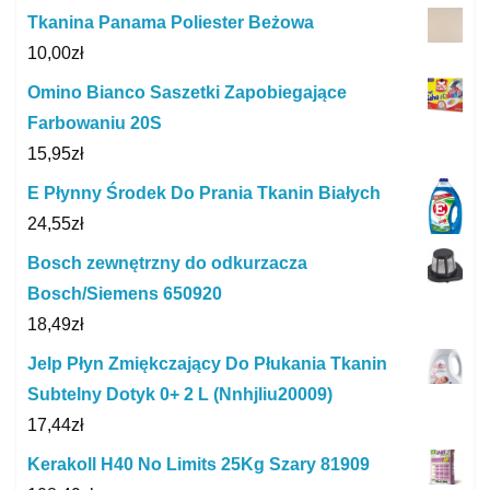
Tkanina Panama Poliester Beżowa
10,00
zł
Omino Bianco Saszetki Zapobiegające
Farbowaniu 20S
15,95
zł
E Płynny Środek Do Prania Tkanin Białych
24,55
zł
Bosch zewnętrzny do odkurzacza
Bosch/Siemens 650920
18,49
zł
Jelp Płyn Zmiękczający Do Płukania Tkanin
Subtelny Dotyk 0+ 2 L (Nnhjliu20009)
17,44
zł
Kerakoll H40 No Limits 25Kg Szary 81909