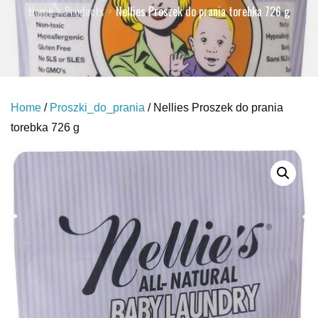
Home
Products
Nellies Proszek do prania torebka 726 g
Home
/
Proszki_do_prania
/ Nellies Proszek do prania
torebka 726 g