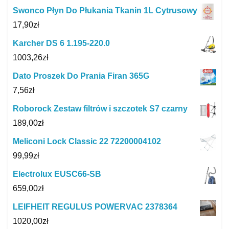
Swonco Płyn Do Płukania Tkanin 1L Cytrusowy
17,90
zł
Karcher DS 6 1.195-220.0
1003,26
zł
Dato Proszek Do Prania Firan 365G
7,56
zł
Roborock Zestaw filtrów i szczotek S7 czarny
189,00
zł
Meliconi Lock Classic 22 72200004102
99,99
zł
Electrolux EUSC66-SB
659,00
zł
LEIFHEIT REGULUS POWERVAC 2378364
1020,00
zł