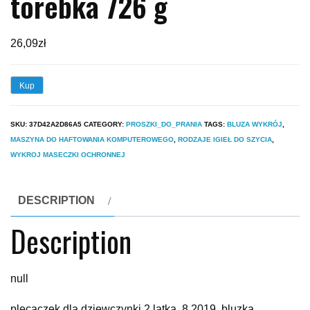
torebka 726 g
26,09
zł
Kup
SKU:
37D42A2D86A5
CATEGORY:
PROSZKI_DO_PRANIA
TAGS:
BLUZA WYKRÓJ
,
MASZYNA DO HAFTOWANIA KOMPUTEROWEGO
,
RODZAJE IGIEŁ DO SZYCIA
,
WYKROJ MASECZKI OCHRONNEJ
DESCRIPTION
Description
null
plecaczek dla dziewczynki 2 latka, 8 2019, bluzka