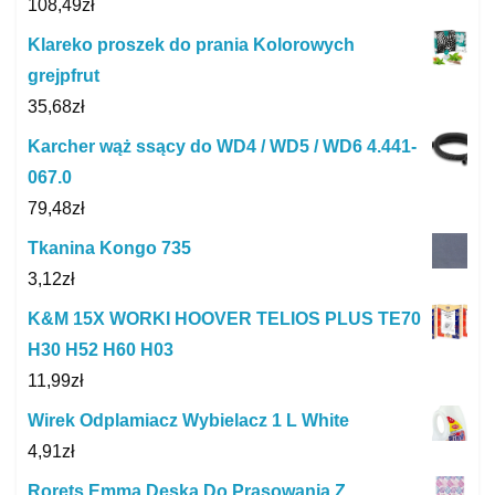
108,49
zł
Klareko proszek do prania Kolorowych
grejpfrut
35,68
zł
Karcher wąż ssący do WD4 / WD5 / WD6 4.441-
067.0
79,48
zł
Tkanina Kongo 735
3,12
zł
K&M 15X WORKI HOOVER TELIOS PLUS TE70
H30 H52 H60 H03
11,99
zł
Wirek Odplamiacz Wybielacz 1 L White
4,91
zł
Rorets Emma Deska Do Prasowania Z