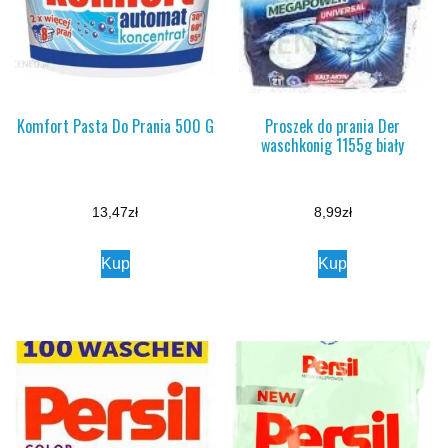
Komfort Pasta Do Prania 500 G
Proszek do prania Der
waschkonig 1155g biały
13,47
zł
8,99
zł
Kup
Kup