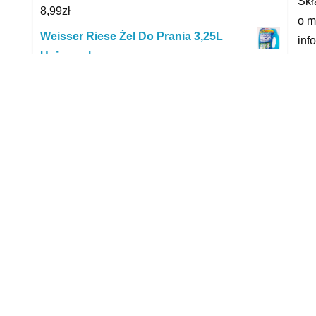
Skł
8,99
zł
o m
Weisser Riese Żel Do Prania 3,25L
inf
Universal
nie
41,31
zł
ELECTROLUX FILTR FILTRY EF167
yyy
ODKURZACZA PURE Q9 9009230906
57,69
zł
R
Argus Barwnik Do Gotowania Odzieży
Ubrań Szary Pop
2,49
zł
Gut & Gunstig Żel do prania białego 27
prań
25,48
zł
Tefal 2 szczotki boczne i filtr EPA do
Explorer S60 ZR740003