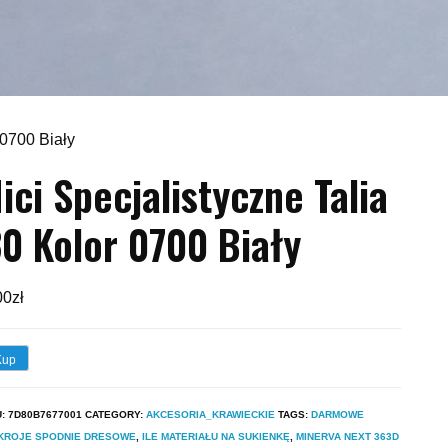
 0700 Biały
ici Specjalistyczne Talia
0 Kolor 0700 Biały
00
zł
Kup
U:
7D80B7677001
CATEGORY:
AKCESORIA_KRAWIECKIE
TAGS:
DARMOWE
KROJE SPODNIE DRESOWE
,
ILE MATERIAŁU NA SUKIENKĘ
,
MINERVA NEXT 363D