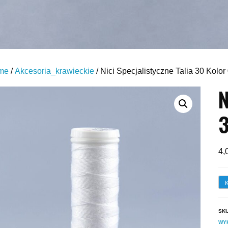
me
/
Akcesoria_krawieckie
/ Nici Specjalistyczne Talia 30 Kolor
N
3
4,
SK
WY