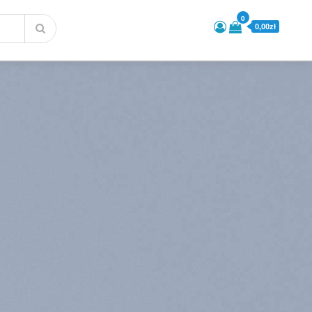
0
0,00zł