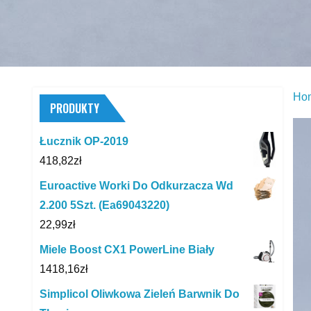
Ho
PRODUKTY
Łucznik OP-2019
418,82
zł
Euroactive Worki Do Odkurzacza Wd
2.200 5Szt. (Ea69043220)
22,99
zł
Miele Boost CX1 PowerLine Biały
1418,16
zł
Simplicol Oliwkowa Zieleń Barwnik Do