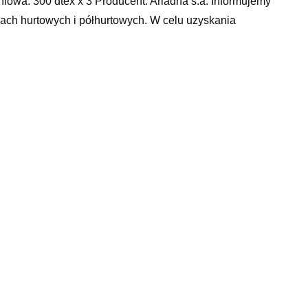
niowa: 300 dtex x 3 Producent: Ariadna s.a. Informujemy
ciach hurtowych i półhurtowych. W celu uzyskania
atki do ubrań