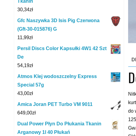
Tkanin
30,34
zł
Gfc Naszywka 3D Isis Pig Czerwona
(Gft-30-015876) G
11,99
zł
Persil Discs Color Kapsułki 4W1 42 Szt
De
D
54,19
zł
D
Atmos Klej wodoszczelny Express
Special 57g
43,00
zł
Nit
kur
Amica Joran PET Turbo VM 9011
do 
649,00
zł
125
Dual Power Płyn Do Płukania Tkanin
Gwa
Arganowy 1l 40 Płukań