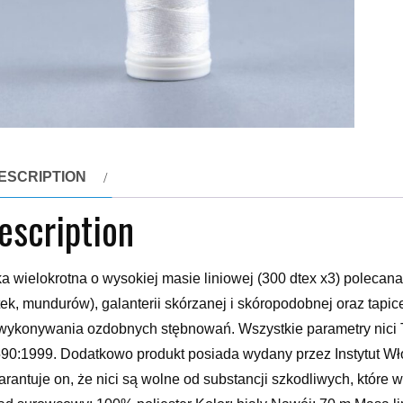
ESCRIPTION
escription
ka wielokrotna o wysokiej masie liniowej (300 dtex x3) polecana 
tek, mundurów), galanterii skórzanej i skóropodobnej oraz tap
wykonywania ozdobnych stębnowań. Wszystkie parametry nici 
90:1999. Dodatkowo produkt posiada wydany przez Instytut Włó
rantuje on, że nici są wolne od substancji szkodliwych, któr