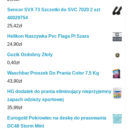
Sencor SVX 73 Szczotki do SVC 7020 2 szt
40029754
25,42
zł
Helikon Naszywka Pvc Flaga Pl Szara
24,90
zł
Guzik Ozdobny Złoty
0,40
zł
Waschbar Proszek Do Prania Color 7,5 Kg
43,90
zł
HG dodatek do prania eliminujący nieprzyjemny
zapach odzieży sportowej
35,99
zł
Eurogold Pokrowiec na deskę do prasowania
DC48 Storm Mint