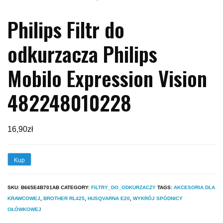
Philips Filtr do
odkurzacza Philips
Mobilo Expression Vision
482248010228
16,90
zł
Kup
SKU:
B665E4B701AB
CATEGORY:
FILTRY_DO_ODKURZACZY
TAGS:
AKCESORIA DLA
KRAWCOWEJ
,
BROTHER RL425
,
HUSQVARNA E20
,
WYKRÓJ SPÓDNICY
OŁÓWKOWEJ