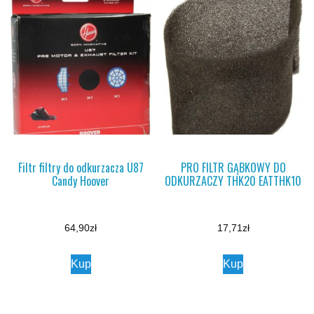
Filtr filtry do odkurzacza U87
PRO FILTR GĄBKOWY DO
Candy Hoover
ODKURZACZY THK20 EATTHK10
64,90
zł
17,71
zł
Kup
Kup