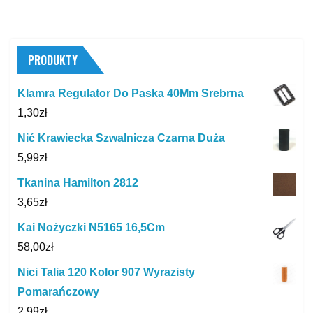
PRODUKTY
Klamra Regulator Do Paska 40Mm Srebrna
1,30
zł
Nić Krawiecka Szwalnicza Czarna Duża
5,99
zł
Tkanina Hamilton 2812
3,65
zł
Kai Nożyczki N5165 16,5Cm
58,00
zł
Nici Talia 120 Kolor 907 Wyrazisty
Pomarańczowy
2,99
zł