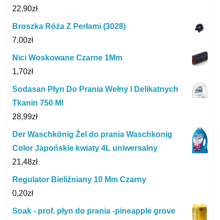
22,90
zł
Broszka Róża Z Perłami (3028)
7,00
zł
Nici Woskowane Czarne 1Mm
1,70
zł
Sodasan Płyn Do Prania Wełny I Delikatnych
Tkanin 750 Ml
28,99
zł
Der Waschkönig Żel do prania Waschkonig
Color Japońskie kwiaty 4L uniwersalny
21,48
zł
Regulator Bieliźniany 10 Mm Czarny
0,20
zł
Soak - prof. płyn do prania -pineapple grove