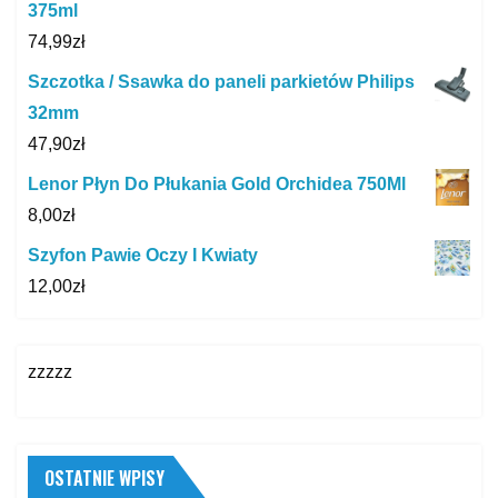
375ml
74,99
zł
Szczotka / Ssawka do paneli parkietów Philips
32mm
47,90
zł
Lenor Płyn Do Płukania Gold Orchidea 750Ml
8,00
zł
Szyfon Pawie Oczy I Kwiaty
12,00
zł
zzzzz
OSTATNIE WPISY