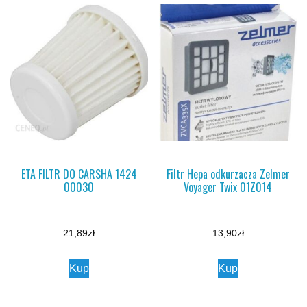
ETA FILTR DO CARSHA 1424
Filtr Hepa odkurzacza Zelmer
00030
Voyager Twix 01Z014
21,89
zł
13,90
zł
Kup
Kup