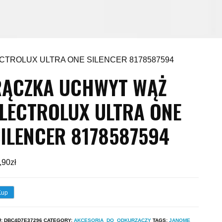
CTROLUX ULTRA ONE SILENCER 8178587594
RĄCZKA UCHWYT WĄŻ
ELECTROLUX ULTRA ONE
ILENCER 8178587594
,90
zł
Kup
U:
DBC4D7E37296
CATEGORY:
AKCESORIA_DO_ODKURZACZY
TAGS:
JANOME