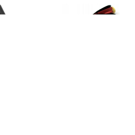
archer ssawka podłogowa
SZCZOTKA GŁÓWNA DO
6.906-812.0
ROBOROCK S5MAX/S6 PURE
S5MAXS6PURE
92,25
zł
49,00
zł
Kup
Kup