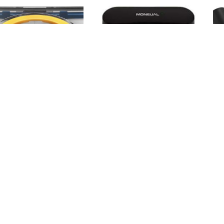
ZACO ZBIORNIK NA
Moneual Stacja ładująca do
K
ZANIECZYSZCZENIA DO
MBOT 900
BOTÓW V3S PRO, ILIFE V5S
RO, V5X ZAAV3SPRO008
219,99
zł
89,99
zł
Kup
Kup