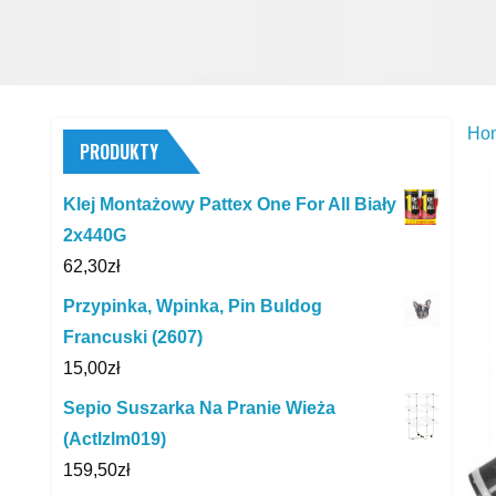
Ho
PRODUKTY
Klej Montażowy Pattex One For All Biały
2x440G
62,30
zł
Przypinka, Wpinka, Pin Buldog
Francuski (2607)
15,00
zł
Sepio Suszarka Na Pranie Wieża
(Actlzlm019)
159,50
zł