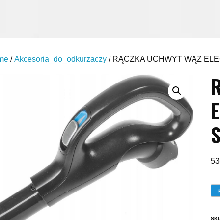
me
/
Akcesoria_do_odkurzaczy
/ RĄCZKA UCHWYT WĄŻ ELE
S
53
SK