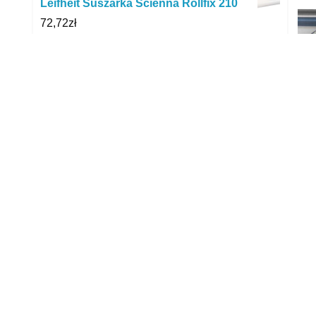
Leifheit Suszarka Ścienna Rollfix 210
72,72
zł
Samsung Wymienne worki do Jet Bot+ /
Jet Bot AI+ 5 szt. (VCA-RDB95)
79,80
zł
Dirt Devil DD7071-3 Rebel 73HF Metal
Grey
199,00
zł
Nici Talia 120 Kolor 790 Woskowy
2,99
zł
RO
P
Extol Craft Klej Do Pistoletu Sztyfty
7,2X100Mm 12Szt Czarny 9912
8,89
zł
Naszywka 3D Keep Calm And Tap
Forvard Assist tan