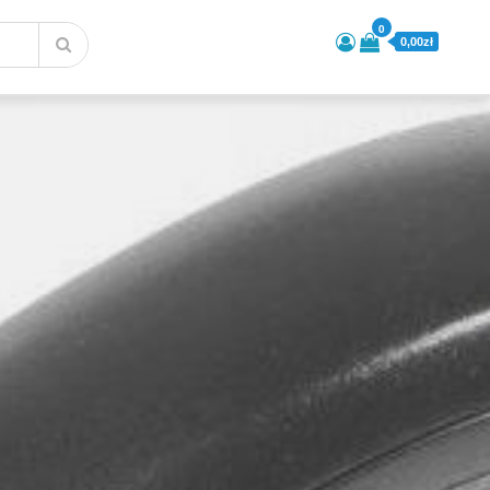
0
0,00zł