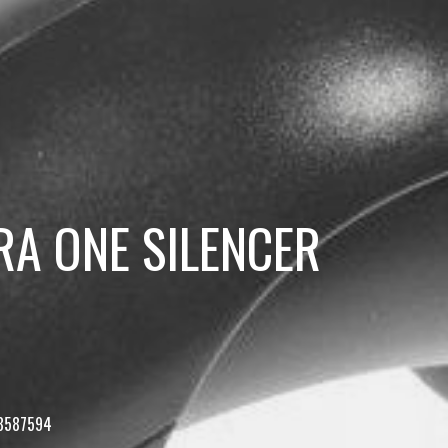
A ONE SILENCER
78587594