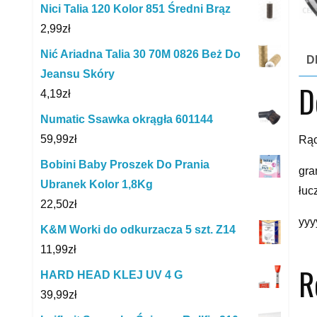
Nici Talia 120 Kolor 851 Średni Brąz
2,99
zł
Nić Ariadna Talia 30 70M 0826 Beż Do
D
Jeansu Skóry
D
4,19
zł
Numatic Ssawka okrągła 601144
59,99
zł
Rąc
Bobini Baby Proszek Do Prania
gra
Ubranek Kolor 1,8Kg
łuc
22,50
zł
yyy
K&M Worki do odkurzacza 5 szt. Z14
11,99
zł
R
HARD HEAD KLEJ UV 4 G
39,99
zł