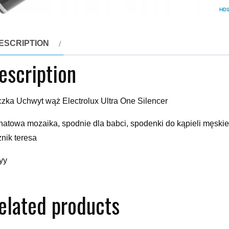
HD1
ESCRIPTION
escription
zka Uchwyt wąż Electrolux Ultra One Silencer
natowa mozaika, spodnie dla babci, spodenki do kąpieli męskie,
znik teresa
yy
elated products