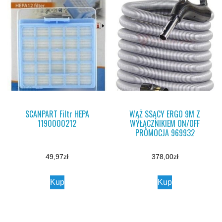
SCANPART Filtr HEPA
WĄŻ SSĄCY ERGO 9M Z
1190000212
WYŁĄCZNIKIEM ON/OFF
PROMOCJA 969932
49,97
zł
378,00
zł
Kup
Kup