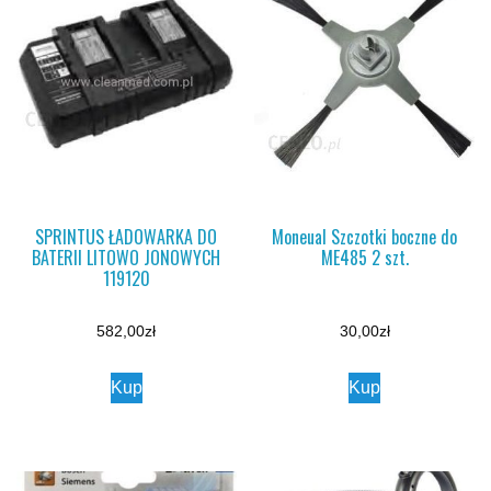
SPRINTUS ŁADOWARKA DO
Moneual Szczotki boczne do
BATERII LITOWO JONOWYCH
ME485 2 szt.
119120
582,00
zł
30,00
zł
Kup
Kup