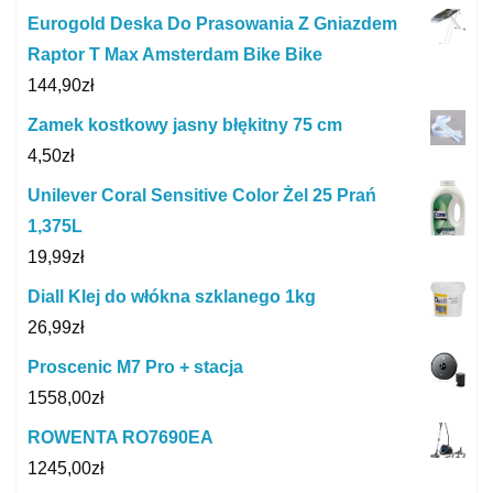
Eurogold Deska Do Prasowania Z Gniazdem
Raptor T Max Amsterdam Bike Bike
144,90
zł
Zamek kostkowy jasny błękitny 75 cm
4,50
zł
Unilever Coral Sensitive Color Żel 25 Prań
1,375L
19,99
zł
Diall Klej do włókna szklanego 1kg
26,99
zł
Proscenic M7 Pro + stacja
1558,00
zł
ROWENTA RO7690EA
1245,00
zł