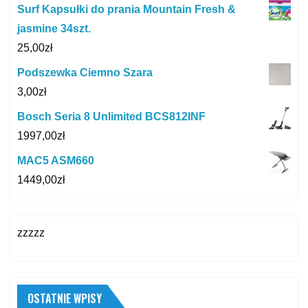
Surf Kapsułki do prania Mountain Fresh &
jasmine 34szt.
25,00
zł
Podszewka Ciemno Szara
3,00
zł
Bosch Seria 8 Unlimited BCS812INF
1997,00
zł
MAC5 ASM660
1449,00
zł
zzzzz
OSTATNIE WPISY