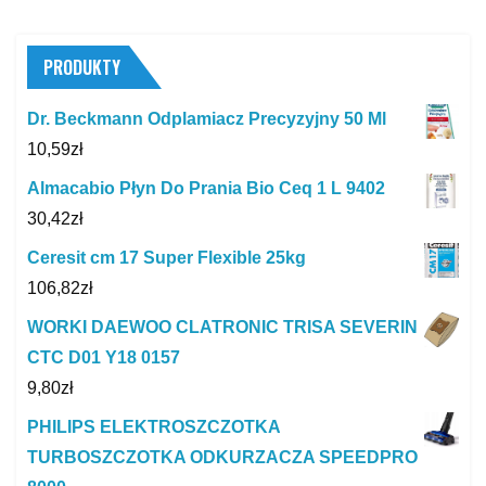
PRODUKTY
Dr. Beckmann Odplamiacz Precyzyjny 50 Ml
10,59
zł
Almacabio Płyn Do Prania Bio Ceq 1 L 9402
30,42
zł
Ceresit cm 17 Super Flexible 25kg
106,82
zł
WORKI DAEWOO CLATRONIC TRISA SEVERIN
CTC D01 Y18 0157
9,80
zł
PHILIPS ELEKTROSZCZOTKA
TURBOSZCZOTKA ODKURZACZA SPEEDPRO