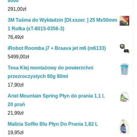
8000
291,00
zł
3M Taśma do Wykładzin [Dł.xszer. ] 25 Mx50mm
1 Rolka (xT-8015-0356-3)
76,49
zł
iRobot Roomba j7 + Braava jet m6 (m6133)
5499,00
zł
Tesa Klej montażowy do powierzchni
przezroczystych 80g 80ml
17,90
zł
Ariel Mountain Spring Płyn do prania 1,1 l,
20 prań
21,99
zł
Malizia Soffio Blu Płyn Do Prania 1,82 L
19,95
zł