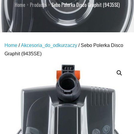
Home
Products
Sebo Polerka Disco Graphit (9435SE)
Home
/
Akcesoria_do_odkurzaczy
/ Sebo Polerka Disco
Graphit (9435SE)