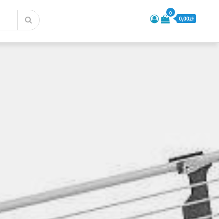
0
0,00zł