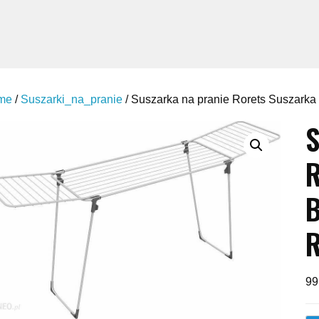
me
/
Suszarki_na_pranie
/ Suszarka na pranie Rorets Suszarka
S
R
B
R
99