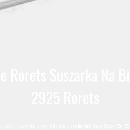
ie Rorets Suszarka Na B
2925 Rorets
roducts
Suszarka na pranie Rorets Suszarka Na Bieliznę Space 22m 2