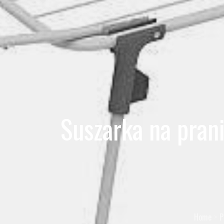
Suszarka na pran
Home
P