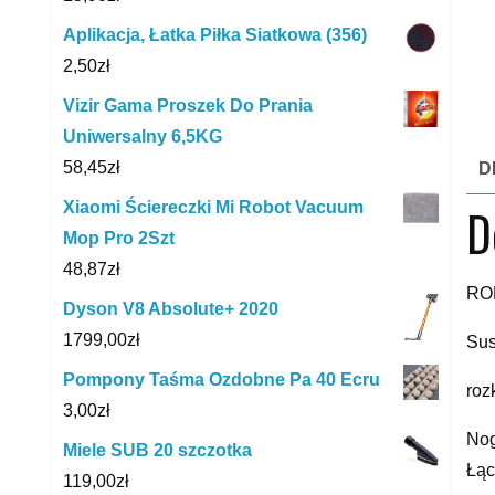
Aplikacja, Łatka Piłka Siatkowa (356)
2,50
zł
Vizir Gama Proszek Do Prania
Uniwersalny 6,5KG
58,45
zł
D
Xiaomi Ściereczki Mi Robot Vacuum
D
Mop Pro 2Szt
48,87
zł
RO
Dyson V8 Absolute+ 2020
1799,00
zł
Sus
Pompony Taśma Ozdobne Pa 40 Ecru
roz
3,00
zł
Nog
Miele SUB 20 szczotka
Łąc
119,00
zł