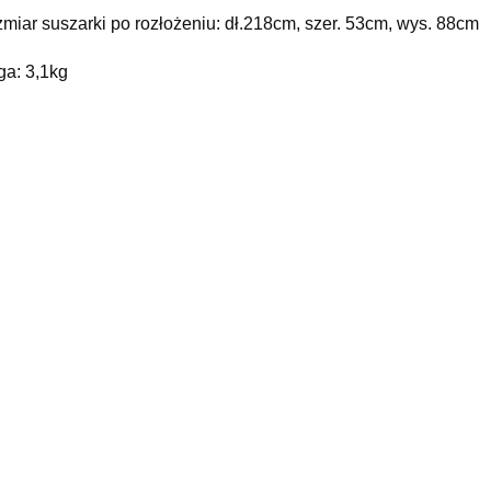
miar suszarki po rozłożeniu: dł.218cm, szer. 53cm, wys. 88cm
a: 3,1kg
rancja: 5 lat
m się ciąć, materiał na ochronne ubranie wojskowe, ja po francu
zbiny, romba
yy
elated products