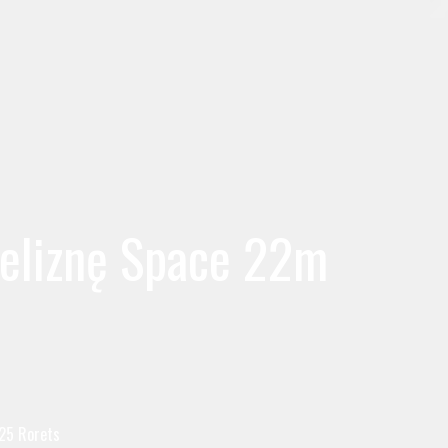
ieliznę Space 22m
925 Rorets