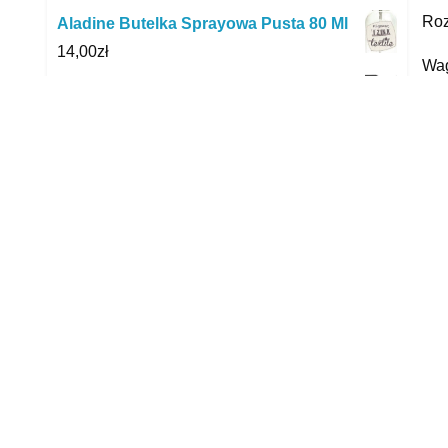
Roz
Aladine Butelka Sprayowa Pusta 80 Ml
14,00
zł
Wag
Karcher zestaw ssawek szczotkowych
Gwa
2.863-221.0
64,66
zł
czy
ELECTROLUX Ssawka dwufunkcyjna
fis
zE030N do niektórych modeli AEG,
yyy
ELECTROLUX, PROGRESS, zANUSSI (Iz-
zE030N)
R
29,99
zł
Dzianina Welur Odzieżowy Czarny
17,00
zł
Kosz skandynawski z trawy morskiej z
uchwytem 31 cm
69,98
zł