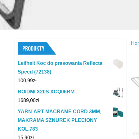
Ho
PRODUKTY
Leifheit Koc do prasowania Reflecta
Speed (72138)
100,99
zł
ROIDMI X20S XCQ06RM
1689,00
zł
YARN-ART MACRAME CORD 3MM,
MAKRAMA SZNUREK PLECIONY
KOL.783
15,90
zł