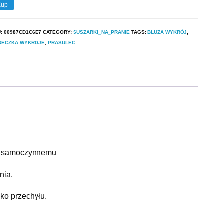
Kup
U:
00987CD1C6E7
CATEGORY:
SUSZARKI_NA_PRANIE
TAGS:
BLUZA WYKRÓJ
,
SECZKA WYKROJE
,
PRASULEC
ega samoczynnemu
nia.
yko przechyłu.