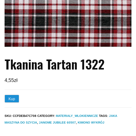
Tkanina Tartan 1322
4,55
zł
Kup
SKU:
CCFDEB47C708
CATEGORY:
MATERIALY_WLOKIENNICZE
TAGS:
JAKA
MASZYNA DO SZYCIA
,
JANOME JUBILEE 60507
,
KIMONO WYKRÓJ