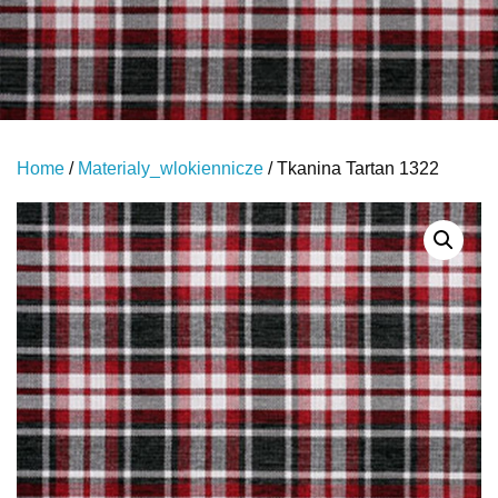
Home
/
Materialy_wlokiennicze
/ Tkanina Tartan 1322