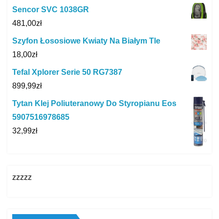
Sencor SVC 1038GR
481,00
zł
Szyfon Łososiowe Kwiaty Na Białym Tle
18,00
zł
Tefal Xplorer Serie 50 RG7387
899,99
zł
Tytan Klej Poliuteranowy Do Styropianu Eos
5907516978685
32,99
zł
zzzzz