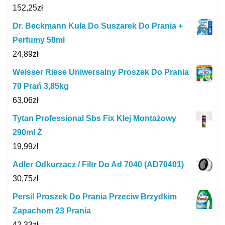
152,25
zł
Dr. Beckmann Kula Do Suszarek Do Prania +
Perfumy 50ml
24,89
zł
Weisser Riese Uniwersalny Proszek Do Prania
70 Prań 3,85kg
63,06
zł
Tytan Professional Sbs Fix Klej Montażowy
290ml Ż
19,99
zł
Adler Odkurzacz / Filtr Do Ad 7040 (AD70401)
30,75
zł
Persil Proszek Do Prania Przeciw Brzydkim
Zapachom 23 Prania
42,33
zł