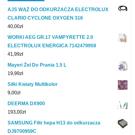
AJS WĄŻ DO ODKURZACZA ELECTROLUX
CLARIO CYCLONE OXYGEN 316
40,00
zł
WORKI AEG GR.17 VAMPYRETTE 2.0
ELECTROLUX ENERGICA 7142479959
41,99
zł
Mayeri Żel Do Prania 1,5 L
19,99
zł
Silki Kwiaty Multikolor
9,00
zł
DEERMA DX900
193,00
zł
SAMSUNG Filtr hepa H13 do odkurzacza
DJ9700959C