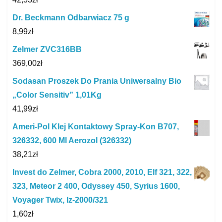
Dr. Beckmann Odbarwiacz 75 g
8,99
zł
Zelmer ZVC316BB
369,00
zł
Sodasan Proszek Do Prania Uniwersalny Bio
„Color Sensitiv” 1,01Kg
41,99
zł
Ameri-Pol Klej Kontaktowy Spray-Kon B707,
326332, 600 Ml Aerozol (326332)
38,21
zł
Invest do Zelmer, Cobra 2000, 2010, Elf 321, 322,
323, Meteor 2 400, Odyssey 450, Syrius 1600,
Voyager Twix, Iz-2000/321
1,60
zł