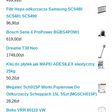
499,99
zł
Filtr Hepa odkurzacza Samsung SC5480
SC5481 SC5490
96,90
zł
Bosch Serie 4 ProPower BGBS4POW1
619,00
zł
Dreame T30 Neo
1749,00
zł
Klej do płytek jak MAPEI ADESILEX elastyczny
25kg
50,20
zł
Megatec Sch015P Worki Papierowe Do
Odkurzaczy Scheppach 15L 5Szt (MGSCH015P)
28,26
zł
Beko VRR 60110 VW