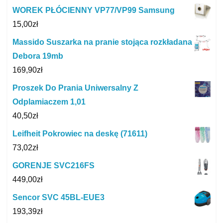
WOREK PŁÓCIENNY VP77/VP99 Samsung
15,00
zł
Massido Suszarka na pranie stojąca rozkładana
Debora 19mb
169,90
zł
Proszek Do Prania Uniwersalny Z
Odplamiaczem 1,01
40,50
zł
Leifheit Pokrowiec na deskę (71611)
73,02
zł
GORENJE SVC216FS
449,00
zł
Sencor SVC 45BL-EUE3
193,39
zł