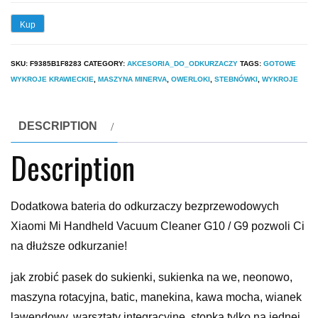
Kup
SKU:
F9385B1F8283
CATEGORY:
AKCESORIA_DO_ODKURZACZY
TAGS:
GOTOWE
WYKROJE KRAWIECKIE
,
MASZYNA MINERVA
,
OWERLOKI
,
STEBNÓWKI
,
WYKROJE
DESCRIPTION
Description
Dodatkowa bateria do odkurzaczy bezprzewodowych
Xiaomi Mi Handheld Vacuum Cleaner G10 / G9 pozwoli Ci
na dłuższe odkurzanie!
jak zrobić pasek do sukienki, sukienka na we, neonowo,
maszyna rotacyjna, batic, manekina, kawa mocha, wianek
lawendowy, warsztaty integracyjne, stopka tylko na jednej