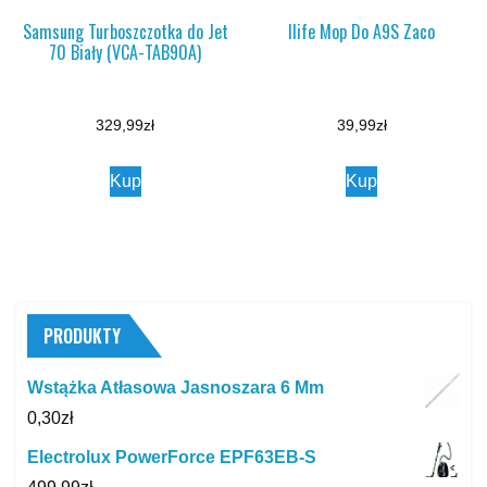
Samsung Turboszczotka do Jet
Ilife Mop Do A9S Zaco
70 Biały (VCA-TAB90A)
329,99
zł
39,99
zł
Kup
Kup
PRODUKTY
Wstążka Atłasowa Jasnoszara 6 Mm
0,30
zł
Electrolux PowerForce EPF63EB-S