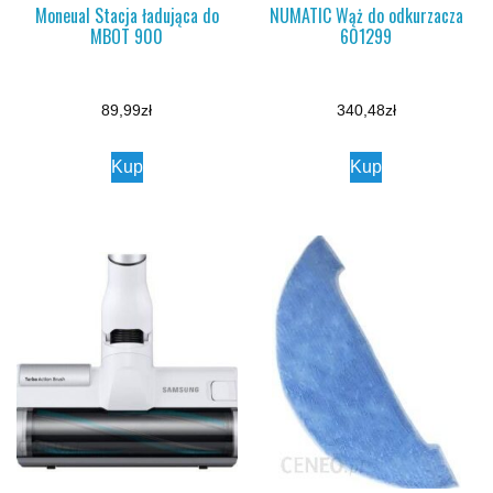
Moneual Stacja ładująca do
NUMATIC Wąż do odkurzacza
MBOT 900
601299
89,99
zł
340,48
zł
Kup
Kup