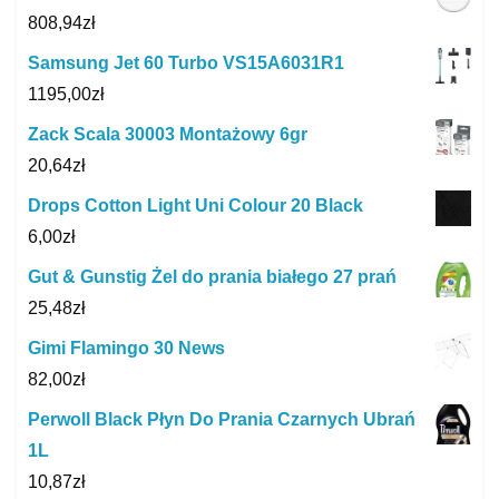
808,94
zł
Samsung Jet 60 Turbo VS15A6031R1
1195,00
zł
Zack Scala 30003 Montażowy 6gr
20,64
zł
Drops Cotton Light Uni Colour 20 Black
6,00
zł
Gut & Gunstig Żel do prania białego 27 prań
25,48
zł
Gimi Flamingo 30 News
82,00
zł
Perwoll Black Płyn Do Prania Czarnych Ubrań
1L
10,87
zł